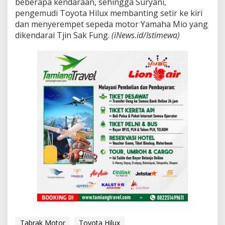
beberapa kendaraan, sehingga Suryani,
a
pengemudi Toyota Hilux membanting setir ke kiri
r
dan menyerempet sepeda motor Yamaha Mio yang
a
dikendarai Tjin Sak Fung.
(iNews.id/Istimewa)
M
e
n
i
n
g
g
a
l
d
i
R
u
m
a
h
S
a
k
i
t
Tabrak Motor
Toyota Hilux