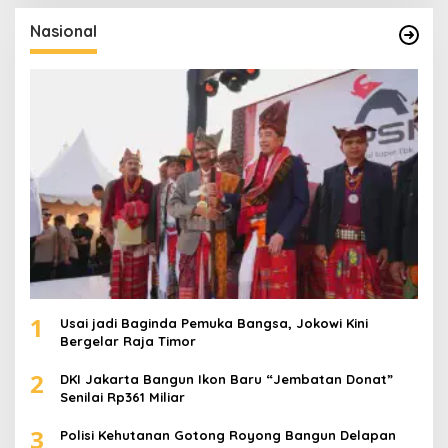
i
u
Nasional
n
t
u
k
:
1
Usai jadi Baginda Pemuka Bangsa, Jokowi Kini
Bergelar Raja Timor
2
DKI Jakarta Bangun Ikon Baru “Jembatan Donat”
Senilai Rp361 Miliar
3
Polisi Kehutanan Gotong Royong Bangun Delapan