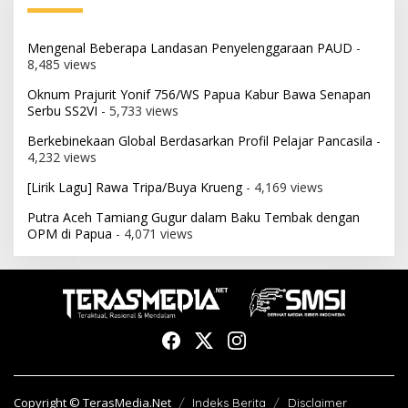
Mengenal Beberapa Landasan Penyelenggaraan PAUD
-
8,485 views
Oknum Prajurit Yonif 756/WS Papua Kabur Bawa Senapan
Serbu SS2VI
- 5,733 views
Berkebinekaan Global Berdasarkan Profil Pelajar Pancasila
-
4,232 views
[Lirik Lagu] Rawa Tripa/Buya Krueng
- 4,169 views
Putra Aceh Tamiang Gugur dalam Baku Tembak dengan
OPM di Papua
- 4,071 views
Copyright © TerasMedia.Net
Indeks Berita
Disclaimer