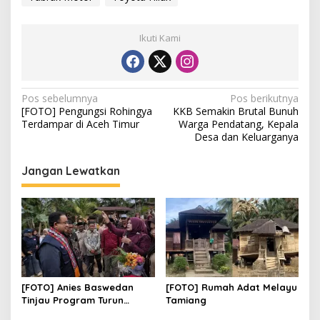
Ikuti Kami
N
Pos sebelumnya
Pos berikutnya
[FOTO] Pengungsi Rohingya
KKB Semakin Brutal Bunuh
a
Terdampar di Aceh Timur
Warga Pendatang, Kepala
v
Desa dan Keluarganya
i
Jangan Lewatkan
g
a
s
i
p
o
[FOTO] Anies Baswedan
[FOTO] Rumah Adat Melayu
s
Tinjau Program Turun
Tamiang
Tangan Air Bersih di Bandar