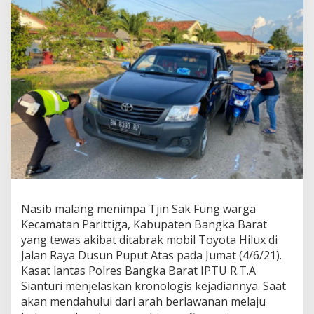
a
H
i
l
u
x
T
a
b
r
a
k
M
o
t
o
Nasib malang menimpa Tjin Sak Fung warga
r
Kecamatan Parittiga, Kabupaten Bangka Barat
,
P
yang tewas akibat ditabrak mobil Toyota Hilux di
e
Jalan Raya Dusun Puput Atas pada Jumat (4/6/21).
n
Kasat lantas Polres Bangka Barat IPTU R.T.A
g
Sianturi menjelaskan kronologis kejadiannya. Saat
e
n
akan mendahului dari arah berlawanan melaju
d