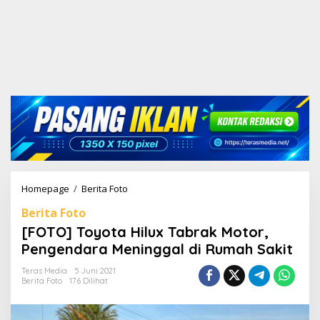
Homepage
/
Berita Foto
[
F
Berita Foto
O
T
[FOTO] Toyota Hilux Tabrak Motor,
O
Pengendara Meninggal di Rumah Sakit
]
T
Teras Media
5 Juni 2021
o
Berita Foto
176 Dilihat
y
o
t