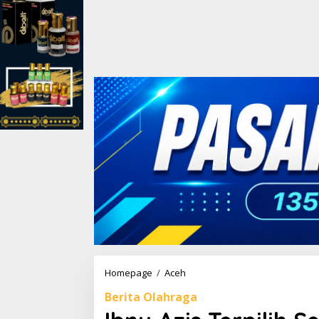
Homepage
/
Aceh
I
b
Berita Olahraga
n
u