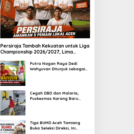
Persiraja Tambah Kekuatan untuk Liga
Championship 2026/2027, Lima
Talenta Lokal Aceh Resmi Dikontrak
Putra Nagan Raya Dedi
Wahyuvan Ditunjuk sebagai
Ketua GAMBASI Regional Aceh
Cegah DBD dan Malaria,
Puskesmas Karang Baru
Fogging Kawasan Huntara
Tiga BUMD Aceh Tamiang
Buka Seleksi Direksi, Ini
Syarat dan Jadwal