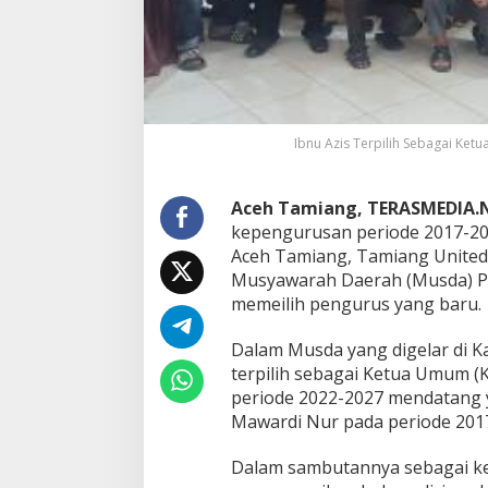
m
u
m
T
a
m
i
Ibnu Azis Terpilih Sebagai Ket
a
n
g
U
Aceh Tamiang, TERASMEDIA.
n
kepengurusan periode 2017-20
i
Aceh Tamiang, Tamiang United 
t
Musyawarah Daerah (Musda) P
e
memeilih pengurus yang baru.
d
F
C
Dalam Musda yang digelar di Ka
P
terpilih sebagai Ketua Umum (
e
periode 2022-2027 mendatang 
r
Mawardi Nur pada periode 201
i
o
d
Dalam sambutannya sebagai ket
e