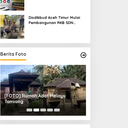
Pendaftarannya
Disdikbud Aceh Timur Mulai
Pembangunan RKB SDN
Tanah Rata Peureulak Pasca
Banjir
Berita Foto
[FOTO] Rumah Adat Melayu
[FOTO] Tunas Mu
Tamiang
Perempat Final