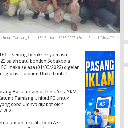
ua Umum Tamiang United FC Periode 2022-2027. (Foto : Zulfadli/dok. TM)
NET
– Seiring berakhirnya masa
22 salah satu bonden Sepakbola
FC, maka selasa (01/03/2022) digelar
engurus Tamiang United untuk
rang Baru tersebut, Ibnu Azis, SKM,
Ketum) Tamiang United FC untuk
yang sebelumnya dijabat oleh
7-2022.
ua umum terpilih, Ibnu Azis