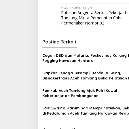
N
Pos sebelumnya
Ratusan Anggota Serikat Pekerja di
a
Tamiang Minta Pemerintah Cabut
v
Permenaker Nomor 02
i
g
Posting Terkait
a
s
Cegah DBD dan Malaria, Puskesmas Karang 
Fogging Kawasan Huntara
i
p
Siapkan Tenaga Terampil Berdaya Saing,
Disnakertrans Aceh Tamiang Buka Pelatihan 
o
2026
s
Pemkab Aceh Tamiang Ajak Polri Kawal
Keberlanjutan Pembangunan
SMP Swasta Harum Sari Memprihatinkan, Se
di Pedalaman Aceh Tamiang Harapkan Revita