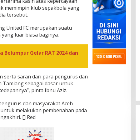
erterima kasih atas kepercayaan
uk memimpin klub sepakbola yang
ia tersebut.
g United FC merupakan suatu
yang luar biasa baginya.
a Belumpur Gelar RAT 2024 dan
 serta saran dari para pengurus dan
h Tamiang sebagai dasar untuk
edepannya”, pinta Ibnu Aziz.
 pengurus dan masyarakat Aceh
n untuk melakukan pembenahan pada
gakhiri. [] Red