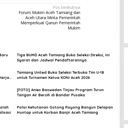
Pos berikutnya
Forum Mukim Aceh Tamiang dan
Aceh Utara Minta Pemerintah
Memperkuat Qanun Pemerintah
Mukim
Baru
Tiga BUMD Aceh Tamiang Buka Seleksi Direksi, Ini
Syarat dan Jadwal Pendaftarannya
Tamiang United Buka Seleksi Terbuka Tim U-18
Kerja
untuk Turnamen Ketua KONI Aceh 2026
[FOTO] Anies Baswedan Tinjau Program Turun
Tangan Air Bersih di Bandar Pusaka
[FOTO] Anies Baswedan Tinjau
Program Turun Tangan Air Bersih
di Bandar Pusaka
kolah
Polisi Kehutanan Gotong Royong Bangun Delapan
lisasi
Huntap untuk Korban Banjir Aceh Tamiang