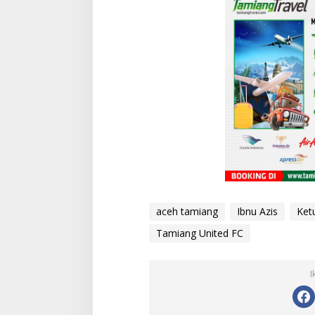
aceh tamiang
Ibnu Azis
Ket
Tamiang United FC
I