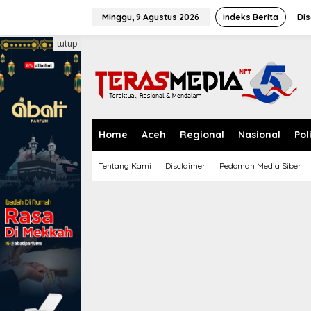
L
e
Minggu, 9 Agustus 2026
Indeks Berita
Dis
w
a
tutup
t
i
k
e
k
o
n
Home
Aceh
Regional
Nasional
Pol
t
e
Tentang Kami
Disclaimer
Pedoman Media Siber
n