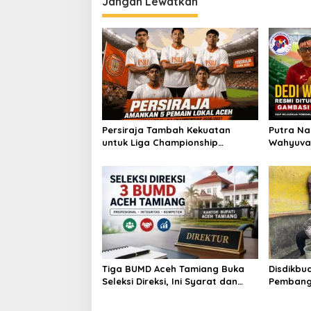
Jangan Lewatkan
Persiraja Tambah Kekuatan
Putra Na
untuk Liga Championship
Wahyuvan
2026/2027, Lima Talenta Lokal
Ketua GA
Aceh Resmi Dikontrak
Tiga BUMD Aceh Tamiang Buka
Disdikbu
Seleksi Direksi, Ini Syarat dan
Pembang
Jadwal Pendaftarannya
Rata Peu