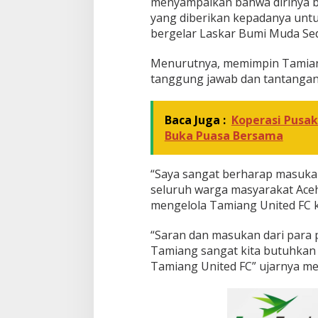
menyampaikan bahwa dirinya b
2
yang diberikan kepadanya unt
0
bergelar Laskar Bumi Muda Sed
2
2
-
Menurutnya, memimpin Tamian
2
tanggung jawab dan tantangan 
0
2
7
Baca Juga :
Koperasi Pusak
Buka Puasa Bersama
“Saya sangat berharap masukan
seluruh warga masyarakat Ace
mengelola Tamiang United FC k
“Saran dan masukan dari para
Tamiang sangat kita butuhka
Tamiang United FC” ujarnya men