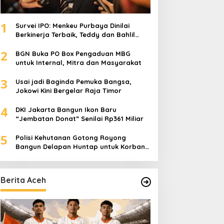
1
Survei IPO: Menkeu Purbaya Dinilai
Berkinerja Terbaik, Teddy dan Bahlil
Masuk Tiga Besar
2
BGN Buka PO Box Pengaduan MBG
untuk Internal, Mitra dan Masyarakat
3
Usai jadi Baginda Pemuka Bangsa,
Jokowi Kini Bergelar Raja Timor
4
DKI Jakarta Bangun Ikon Baru
“Jembatan Donat” Senilai Rp361 Miliar
5
Polisi Kehutanan Gotong Royong
Bangun Delapan Huntap untuk Korban
Banjir Aceh Tamiang
Berita Aceh