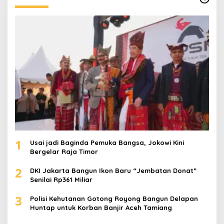
n
t
u
k
:
1
Usai jadi Baginda Pemuka Bangsa, Jokowi Kini
Bergelar Raja Timor
2
DKI Jakarta Bangun Ikon Baru “Jembatan Donat”
Senilai Rp361 Miliar
3
Polisi Kehutanan Gotong Royong Bangun Delapan
Huntap untuk Korban Banjir Aceh Tamiang