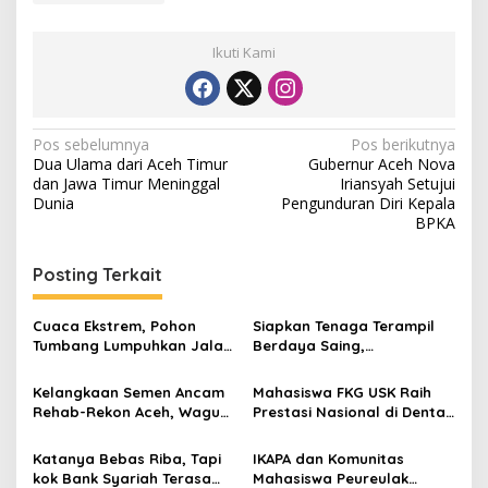
Ikuti Kami
N
Pos sebelumnya
Pos berikutnya
Dua Ulama dari Aceh Timur
Gubernur Aceh Nova
a
dan Jawa Timur Meninggal
Iriansyah Setujui
v
Dunia
Pengunduran Diri Kepala
BPKA
i
g
Posting Terkait
a
s
Cuaca Ekstrem, Pohon
Siapkan Tenaga Terampil
Tumbang Lumpuhkan Jalan
Berdaya Saing,
i
Nasional Tapaktuan-
Disnakertrans Aceh
p
Blangpidie
Tamiang Buka Pelatihan
Kelangkaan Semen Ancam
Mahasiswa FKG USK Raih
Kerja 2026
Rehab-Rekon Aceh, Wagub
Prestasi Nasional di Dental
o
Laporkan ke Mendagri
Scientific Competition 2026
s
Katanya Bebas Riba, Tapi
IKAPA dan Komunitas
kok Bank Syariah Terasa
Mahasiswa Peureulak