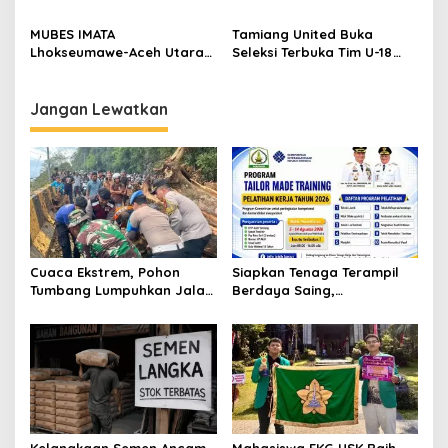
Lebih Mahal?
Dukung Pemekaran DOB
Peureulak Raya
MUBES IMATA
Tamiang United Buka
Lhokseumawe-Aceh Utara
Seleksi Terbuka Tim U-18
Sukses, Sabra Al Muqtadha
untuk Turnamen Ketua KONI
Terpilih Pimpin Periode
Aceh 2026
2026–2027
Jangan Lewatkan
Cuaca Ekstrem, Pohon
Siapkan Tenaga Terampil
Tumbang Lumpuhkan Jalan
Berdaya Saing,
Nasional Tapaktuan-
Disnakertrans Aceh
Blangpidie
Tamiang Buka Pelatihan
Kerja 2026