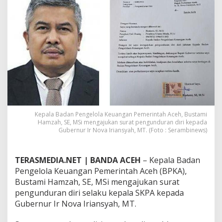
u
s
t
a
m
i
H
a
m
z
a
h
M
Kepala Badan Pengelola Keuangan Pemerintah Aceh, Bustami
Hamzah, SE, MSi mengajukan surat pengunduran diri kepada
e
Gubernur Ir Nova Iriansyah, MT. (Foto : Serambinews)
n
g
u
n
TERASMEDIA.NET | BANDA ACEH
– Kepala Badan
d
Pengelola Keuangan Pemerintah Aceh (BPKA),
u
Bustami Hamzah, SE, MSi mengajukan surat
r
pengunduran diri selaku kepala SKPA kepada
k
Gubernur Ir Nova Iriansyah, MT.
a
n
D