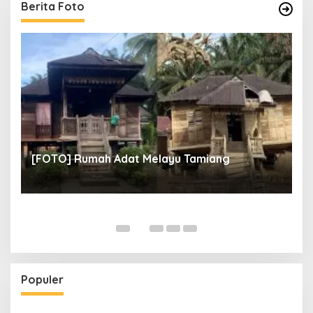
Berita Foto
un
[
[FOTO] Rumah Adat Melayu Tamiang
Fi
Populer