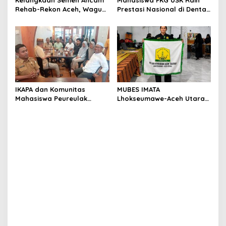
Kelangkaan Semen Ancam
Mahasiswa FKG USK Raih
Rehab-Rekon Aceh, Wagub
Prestasi Nasional di Dental
Laporkan ke Mendagri
Scientific Competition 2026
IKAPA dan Komunitas
MUBES IMATA
Mahasiswa Peureulak
Lhokseumawe-Aceh Utara
Dukung Pemekaran DOB
Sukses, Sabra Al Muqtadha
Peureulak Raya
Terpilih Pimpin Periode
2026–2027