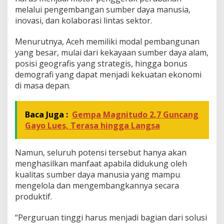
a
melalui pengembangan sumber daya manusia,
inovasi, dan kolaborasi lintas sektor.
Menurutnya, Aceh memiliki modal pembangunan
yang besar, mulai dari kekayaan sumber daya alam,
posisi geografis yang strategis, hingga bonus
demografi yang dapat menjadi kekuatan ekonomi
di masa depan.
Baca Juga :
Gempa Magnitudo 2,7 Guncang
Gayo Lues, Terasa hingga Langsa
Namun, seluruh potensi tersebut hanya akan
menghasilkan manfaat apabila didukung oleh
kualitas sumber daya manusia yang mampu
mengelola dan mengembangkannya secara
produktif.
“Perguruan tinggi harus menjadi bagian dari solusi