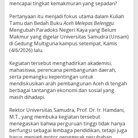
mencapai tingkat kemakmuran yang sepadan?
a
d
Pertanyaan itu menjadi fokus utama dalam Kuliah
o
k
Tamu dan Bedah Buku
Aceh Melepas Belenggu
:
s
Mengubah Paradoks Negeri Kaya yang Belum
N
Makmur yang digelar Universitas Samudra (Unsam)
e
di Gedung Multiguna kampus setempat, Kamis
g
e
(4/6/2026) lalu.
r
i
Kegiatan tersebut menghadirkan akademisi,
K
mahasiswa, perencana pembangunan daerah,
a
serta pemangku kepentingan untuk
y
a
mendiskusikan arah pembangunan Aceh di tengah
S
berbagai tantangan ekonomi dan sosial yang
u
masih dihadapi.
m
b
Rektor Universitas Samudra, Prof. Dr. Ir. Hamdani,
e
r
M.T., yang membuka kegiatan tersebut
D
menegaskan bahwa perguruan tinggi tidak hanya
a
berfungsi sebagai lembaga pendidikan, tetapi juga
y
harus menjadi motor penggerak perubahan