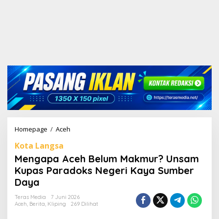
Homepage
/
Aceh
M
e
Kota Langsa
n
g
Mengapa Aceh Belum Makmur? Unsam
a
Kupas Paradoks Negeri Kaya Sumber
p
Daya
a
A
Teras Media
7 Juni 2026
c
Aceh
,
Berita
,
Kliping
269 Dilihat
e
h