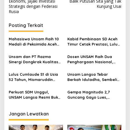
a
Ekonomi, Jajaki Investasi
Balik Putusan Sita yang Tak
v
Strategis dengan Federasi
Kunjung Usai
Rusia
i
g
Posting Terkait
a
s
Mahasiswa Unsam Raih 10
Kabid Pembinaan SD Aceh
Medali di Peksimida Aceh
Timur Cetak Prestasi, Lulus
i
2026
Cumlaude Magister IPS
p
Unsam
Unsam dan PT Razma
Dosen UNSAM Raih Dua
Sinergi Dongkrak Kualitas
Penghargaan Nasional,
o
Nilam Aceh
Bukti Nyata Inovasi
s
Berdampak bagi
Lulus Cumlaude S1 di Usia
Unsam Langsa Tebar
Masyarakat
52 Tahun, Mismaruddin
Berkah Iduladha, Sembelih
Langsung Diganjar
27 Ekor Sapi Kurban
Beasiswa S2
Perkuat SDM Unggul,
Gempa Magnitudo 2,7
UNSAM Langsa Resmi Buka
Guncang Gayo Lues,
Program Magister Teknik
Terasa hingga Langsa
Mesin
Jangan Lewatkan