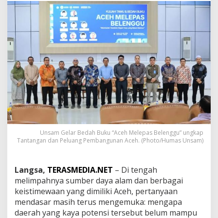
B
e
l
u
m
M
a
k
m
u
r
?
U
n
s
Unsam Gelar Bedah Buku “Aceh Melepas Belenggu” ungkap
a
Tantangan dan Peluang Pembangunan Aceh. (Photo/Humas Unsam)
m
K
u
Langsa,
TERASMEDIA.NET
– Di tengah
p
melimpahnya sumber daya alam dan berbagai
a
keistimewaan yang dimiliki Aceh, pertanyaan
s
P
mendasar masih terus mengemuka: mengapa
a
daerah yang kaya potensi tersebut belum mampu
r