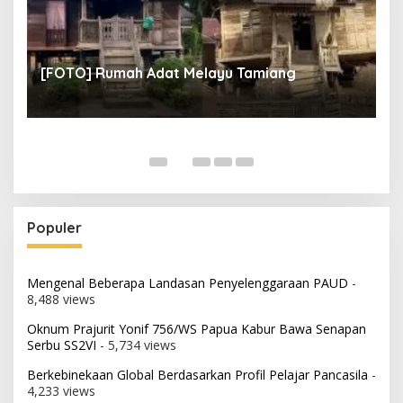
un
[
[FOTO] Rumah Adat Melayu Tamiang
Fi
Populer
Mengenal Beberapa Landasan Penyelenggaraan PAUD
-
8,488 views
Oknum Prajurit Yonif 756/WS Papua Kabur Bawa Senapan
Serbu SS2VI
- 5,734 views
Berkebinekaan Global Berdasarkan Profil Pelajar Pancasila
-
4,233 views