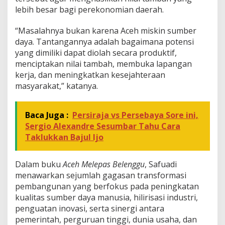
lebih besar bagi perekonomian daerah.
“Masalahnya bukan karena Aceh miskin sumber
daya. Tantangannya adalah bagaimana potensi
yang dimiliki dapat diolah secara produktif,
menciptakan nilai tambah, membuka lapangan
kerja, dan meningkatkan kesejahteraan
masyarakat,” katanya.
Baca Juga :
Persiraja vs Persebaya Sore ini,
Sergio Alexandre Sesumbar Tahu Cara
Taklukkan Bajul Ijo
Dalam buku
Aceh Melepas Belenggu
, Safuadi
menawarkan sejumlah gagasan transformasi
pembangunan yang berfokus pada peningkatan
kualitas sumber daya manusia, hilirisasi industri,
penguatan inovasi, serta sinergi antara
pemerintah, perguruan tinggi, dunia usaha, dan