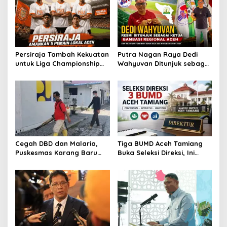
Persiraja Tambah Kekuatan
Putra Nagan Raya Dedi
untuk Liga Championship
Wahyuvan Ditunjuk sebagai
2026/2027, Lima Talenta
Ketua GAMBASI Regional
Lokal Aceh Resmi Dikontrak
Aceh
Cegah DBD dan Malaria,
Tiga BUMD Aceh Tamiang
Puskesmas Karang Baru
Buka Seleksi Direksi, Ini
Fogging Kawasan Huntara
Syarat dan Jadwal
Pendaftarannya