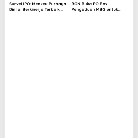
Survei IPO: Menkeu Purbaya
BGN Buka PO Box
Dinilai Berkinerja Terbaik,
Pengaduan MBG untuk
Teddy dan Bahlil Masuk
Internal, Mitra dan
Tiga Besar
Masyarakat