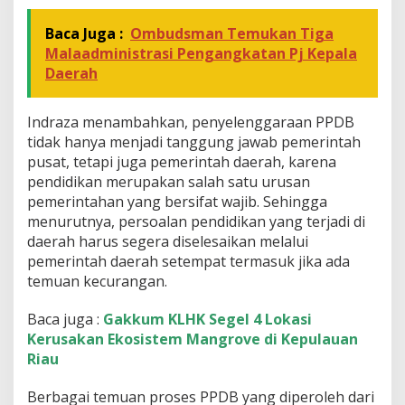
s
e
Baca Juga :
Ombudsman Temukan Tiga
r
t
Malaadministrasi Pengangkatan Pj Kepala
a
Daerah
D
i
d
Indraza menambahkan, penyelenggaraan PPDB
i
tidak hanya menjadi tanggung jawab pemerintah
k
pusat, tetapi juga pemerintah daerah, karena
B
a
pendidikan merupakan salah satu urusan
r
pemerintahan yang bersifat wajib. Sehingga
u
menurutnya, persoalan pendidikan yang terjadi di
daerah harus segera diselesaikan melalui
pemerintah daerah setempat termasuk jika ada
temuan kecurangan.
Baca juga :
Gakkum KLHK Segel 4 Lokasi
Kerusakan Ekosistem Mangrove di Kepulauan
Riau
Berbagai temuan proses PPDB yang diperoleh dari