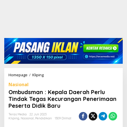
Homepage
/
Kliping
O
m
Nasional
b
u
Ombudsman : Kepala Daerah Perlu
d
Tindak Tegas Kecurangan Penerimaan
s
Peserta Didik Baru
m
a
Teras Media
22 Juli 2023
n
Kliping
,
Nasional
,
Pendidikan
1309 Dilihat
:
K