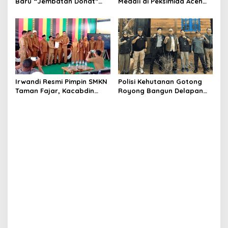
Baru “Jembatan Donat”
Medali di Peksimida Aceh
Senilai Rp361 Miliar
2026
Irwandi Resmi Pimpin SMKN
Polisi Kehutanan Gotong
Taman Fajar, Kacabdin
Royong Bangun Delapan
Harap Tingkatkan Mutu
Huntap untuk Korban
Pendidikan
Banjir Aceh Tamiang