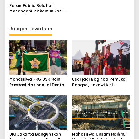
i
Daerah
Peran Public Relation
p
Menangani Miskomunikasi
dalam Penyelenggaraan
o
PPDB
s
Jangan Lewatkan
Mahasiswa FKG USK Raih
Usai jadi Baginda Pemuka
Prestasi Nasional di Dental
Bangsa, Jokowi Kini
Scientific Competition 2026
Bergelar Raja Timor
DKI Jakarta Bangun Ikon
Mahasiswa Unsam Raih 10