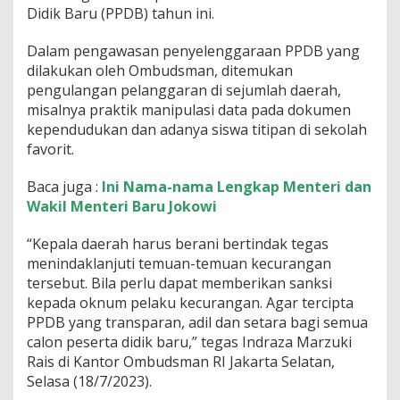
Didik Baru (PPDB) tahun ini.
a
s
K
Dalam pengawasan penyelenggaraan PPDB yang
e
dilakukan oleh Ombudsman, ditemukan
c
pengulangan pelanggaran di sejumlah daerah,
u
misalnya praktik manipulasi data pada dokumen
r
a
kependudukan dan adanya siswa titipan di sekolah
n
favorit.
g
a
Baca juga :
Ini Nama-nama Lengkap Menteri dan
n
Wakil Menteri Baru Jokowi
P
e
n
“Kepala daerah harus berani bertindak tegas
e
menindaklanjuti temuan-temuan kecurangan
r
tersebut. Bila perlu dapat memberikan sanksi
i
kepada oknum pelaku kecurangan. Agar tercipta
m
a
PPDB yang transparan, adil dan setara bagi semua
a
calon peserta didik baru,” tegas Indraza Marzuki
n
Rais di Kantor Ombudsman RI Jakarta Selatan,
P
Selasa (18/7/2023).
e