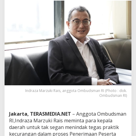
e
p
a
l
a
D
a
e
r
a
h
P
e
r
l
u
Indraza Marzuki Rais, anggota Ombudsman RI (Photo : dok.
T
Ombudsman RI)
i
n
d
Jakarta, TERASMEDIA.NET
– Anggota Ombudsman
a
k
RI,Indraza Marzuki Rais meminta para kepala
T
daerah untuk tak segan menindak tegas praktik
e
kecurangan dalam proses Penerimaan Peserta
g