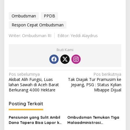
Ombudsman
PPDB
Respon Cepat Ombudsman
Writer: Ombudsman RI
Editor: Yeddi Alaydrus
Ikuti Kami
N
Pos sebelumnya
Pos berikutnya
Akibat Alih Fungsi, Luas
Tak Diajak Tur Pramusim ke
a
lahan Sawah di Aceh Barat
Jepang, PSG : Status Kylian
v
Berkurang 4.000 Hektare
Mbappe Dijual
i
Posting Terkait
g
a
Pensiunan yang Sulit Ambil
Ombudsman Temukan Tiga
s
Dana Tapera Bisa Lapor ke
Malaadministrasi
Sini
Pengangkatan Pj Kepala