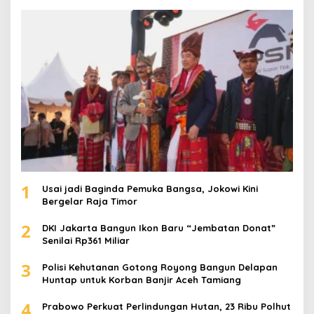
t
u
k
:
1
Usai jadi Baginda Pemuka Bangsa, Jokowi Kini
Bergelar Raja Timor
2
DKI Jakarta Bangun Ikon Baru “Jembatan Donat”
Senilai Rp361 Miliar
3
Polisi Kehutanan Gotong Royong Bangun Delapan
Huntap untuk Korban Banjir Aceh Tamiang
4
Prabowo Perkuat Perlindungan Hutan, 23 Ribu Polhut