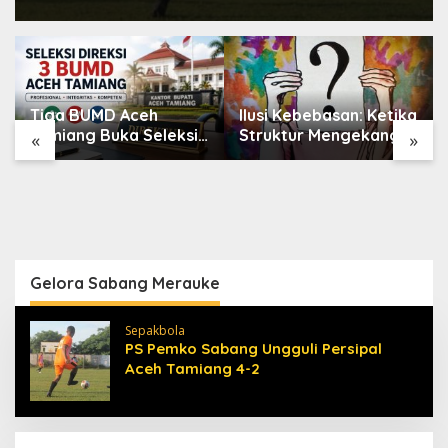
Tiga BUMD Aceh
Ilusi Kebebasan: Ketika
Tamiang Buka Seleksi
Struktur Mengekang
«
»
Direksi, Ini Syarat dan
Identitas Diri
Jadwal
Pendaftarannya
Gelora Sabang Merauke
Sepakbola
PS Pemko Sabang Ungguli Persipal
Aceh Tamiang 4-2