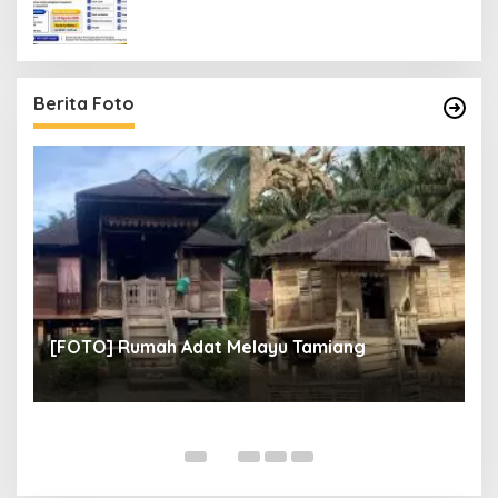
Pelatihan Kerja 2026
Berita Foto
un
[
[FOTO] Rumah Adat Melayu Tamiang
Fi