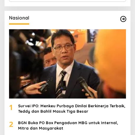
r
i
u
Nasional
n
t
u
k
:
1
Survei IPO: Menkeu Purbaya Dinilai Berkinerja Terbaik,
Teddy dan Bahlil Masuk Tiga Besar
2
BGN Buka PO Box Pengaduan MBG untuk Internal,
Mitra dan Masyarakat