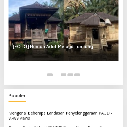
un
[
[FOTO] Rumah Adat Melayu Tamiang
Fi
Populer
Mengenal Beberapa Landasan Penyelenggaraan PAUD
-
8,489 views