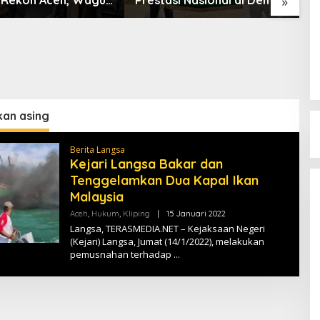
»
an ke Mendagri
Scientific Competition
L
2026
kan asing
Berita Langsa
Kejari Langsa Bakar dan
Tenggelamkan Dua Kapal Ikan
Malaysia
Aceh
,
Hukum
,
Kliping
|
15 Januari 2022
O
L
Langsa, TERASMEDIA.NET – Kejaksaan Negeri
E
(Kejari) Langsa, Jumat (14/1/2022), melakukan
H
pemusnahan terhadap
T
E
R
A
S
M
E