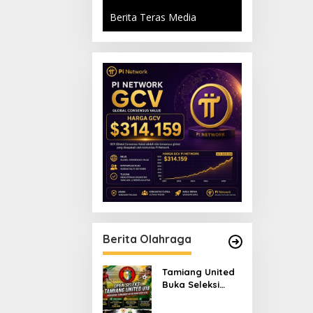
Berita Teras Media
Berita Olahraga
Tamiang United
Buka Seleksi
Terbuka Tim U-18
untuk Turnamen