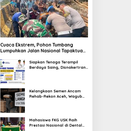
Cuaca Ekstrem, Pohon Tumbang
Lumpuhkan Jalan Nasional Tapaktuan-
Blangpidie
Siapkan Tenaga Terampil
Berdaya Saing, Disnakertrans
Aceh Tamiang Buka Pelatihan
Kerja 2026
Kelangkaan Semen Ancam
Rehab-Rekon Aceh, Wagub
Laporkan ke Mendagri
Mahasiswa FKG USK Raih
Prestasi Nasional di Dental
Scientific Competition 2026