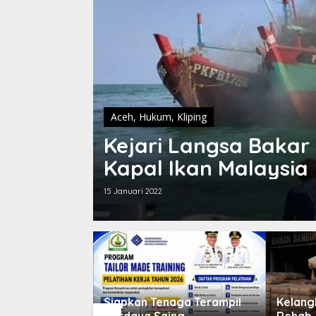
Aceh
,
Hukum
,
Kliping
Kejari Langsa Baka
Kapal Ikan Malaysia
15 Januari 2022
em, Pohon
Siapkan Tenaga Terampil
Kelang
mpuhkan Jalan
Berdaya Saing,
Rehab-