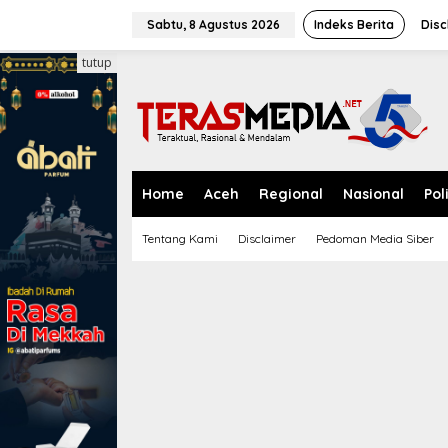
L
e
Sabtu, 8 Agustus 2026
Indeks Berita
Disc
w
a
tutup
t
i
k
e
k
o
n
Home
Aceh
Regional
Nasional
Pol
t
e
Tentang Kami
Disclaimer
Pedoman Media Siber
n