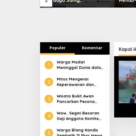
«
paktuan-
Disnakertrans Aceh
Lapork
Tamiang Buka Pelatihan
Kerja 2026
Populer
Komentar
Kapal i
Warga Madat
1
Meninggal Dunia dalam
Peristiwa Kebakaran
Mitos Mengenai
2
Keperawanan dan
Selaput Dara
Wisata Bukit Awan
3
Pancarkan Pesona
Pariwisata Aceh
Tamiang
Wow.. Segini Besaran
4
Gaji Anggota Komite
Tapera
Warga Blang Kandis
5
Sembelih 21 Ekor Hewan