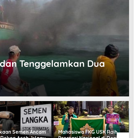
r dan Tenggelamkan Dua
kaan Semen Ancam
Mahasiswa FKG USK Raih
K
Rekon Aceh, Wagub
Prestasi Nasional di Dental
k