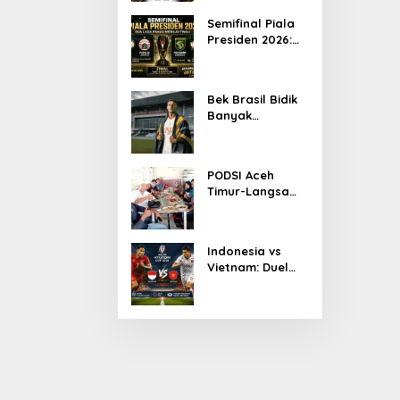
Ketua KONI Aceh
Semifinal Piala
2026
Presiden 2026:
Persib Jumpa
Persija,
Persebaya
Bek Brasil Bidik
Tantang Arema
Banyak
Kemenangan
Bersama
Persiraja
PODSI Aceh
Timur-Langsa
Bersinergi Cetak
Atlet Dayung
Berprestasi
Indonesia vs
Vietnam: Duel
Panas
Pakansari,
Garuda
Diprediksi
Menang Tipis