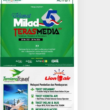
atanya Bebas Riba, Tapi
Cuaca Ekstrem, Pohon
ok Bank Syariah Terasa
Tumbang Lumpuhkan Jalan