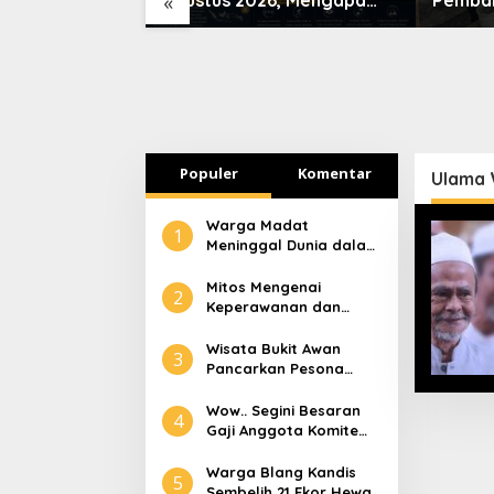
«
ra dan
Indonesia Tidak Bisa
Tanah 
Melihatnya?
Pasca B
Populer
Komentar
Ulama 
Warga Madat
1
Meninggal Dunia dalam
Peristiwa Kebakaran
Mitos Mengenai
2
Keperawanan dan
Selaput Dara
Wisata Bukit Awan
3
Pancarkan Pesona
Pariwisata Aceh
Tamiang
Wow.. Segini Besaran
4
Gaji Anggota Komite
Tapera
Warga Blang Kandis
5
Sembelih 21 Ekor Hewan