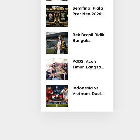
Ketua KONI Aceh
Semifinal Piala
2026
Presiden 2026:
Persib Jumpa
Persija,
Persebaya
Bek Brasil Bidik
Tantang Arema
Banyak
Kemenangan
Bersama
Persiraja
PODSI Aceh
Timur-Langsa
Bersinergi Cetak
Atlet Dayung
Berprestasi
Indonesia vs
Vietnam: Duel
Panas
Pakansari,
Garuda
Diprediksi
Menang Tipis