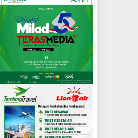
iapkan Tenaga Terampil
BGN Buka PO Box
erdaya Saing,
Pengaduan MBG untuk