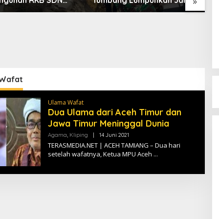
»
Rata Peureulak
Nasional Tapaktuan-
D
anjir
Blangpidie
T
K
Wafat
Ulama Wafat
Dua Ulama dari Aceh Timur dan
Jawa Timur Meninggal Dunia
Agama
,
Kliping
|
14 Juni 2021
O
L
TERASMEDIA.NET | ACEH TAMIANG – Dua hari
E
setelah wafatnya, Ketua MPU Aceh
H
T
E
R
A
S
M
E
D
I