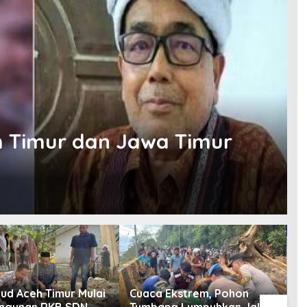
h Timur dan Jawa Timur
bud Aceh Timur Mulai
Cuaca Ekstrem, Pohon
S
ngunan RKB SDN
Tumbang Lumpuhkan Jalan
B