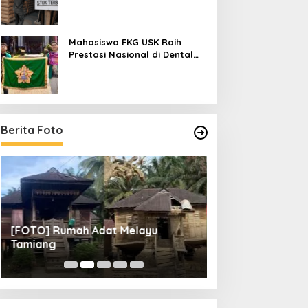
Mahasiswa FKG USK Raih
Prestasi Nasional di Dental
Scientific Competition 2026
Berita Foto
[FOTO] Rumah Adat Melayu
[FOTO] Tunas Mu
Tamiang
Perempat Final