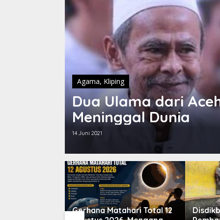
Agama
,
Kliping
Dua Ulama dari Ace
Meninggal Dunia
14 Juni 2021
O Box
Gerhana Matahari Total 12
Disdik
MBG untuk
Agustus 2026, Mengapa
Pemba