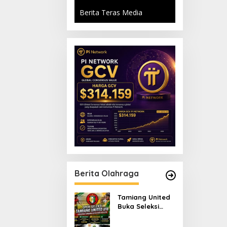
Berita Teras Media
Berita Olahraga
Tamiang United
Buka Seleksi
Terbuka Tim U-18
untuk Turnamen