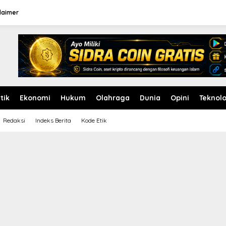
laimer
itik
Ekonomi
Hukum
Olahraga
Dunia
Opini
Teknolo
Redaksi
Indeks Berita
Kode Etik