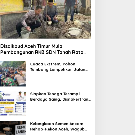
Disdikbud Aceh Timur Mulai
Pembangunan RKB SDN Tanah Rata
Peureulak Pasca Banjir
Cuaca Ekstrem, Pohon
Tumbang Lumpuhkan Jalan
Nasional Tapaktuan-
Blangpidie
Siapkan Tenaga Terampil
Berdaya Saing, Disnakertrans
Aceh Tamiang Buka Pelatihan
Kerja 2026
Kelangkaan Semen Ancam
Rehab-Rekon Aceh, Wagub
Laporkan ke Mendagri