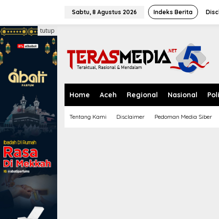
L
e
Sabtu, 8 Agustus 2026
Indeks Berita
Disc
w
a
tutup
t
i
k
e
k
o
n
Home
Aceh
Regional
Nasional
Pol
t
e
Tentang Kami
Disclaimer
Pedoman Media Siber
n