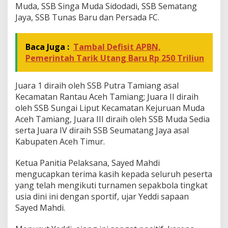
g
Muda, SSB Singa Muda Sidodadi, SSB Sematang
K
Jaya, SSB Tunas Baru dan Persada FC.
a
m
p
Baca Juga :
Tambal Defisit APBN,
i
u
Pemerintah Tarik Utang Baru Rp 250 Triliun
n
Juara 1 diraih oleh SSB Putra Tamiang asal
Kecamatan Rantau Aceh Tamiang; Juara II diraih
oleh SSB Sungai Liput Kecamatan Kejuruan Muda
Aceh Tamiang, Juara III diraih oleh SSB Muda Sedia
serta Juara IV diraih SSB Seumatang Jaya asal
Kabupaten Aceh Timur.
Ketua Panitia Pelaksana, Sayed Mahdi
mengucapkan terima kasih kepada seluruh peserta
yang telah mengikuti turnamen sepakbola tingkat
usia dini ini dengan sportif, ujar Yeddi sapaan
Sayed Mahdi.