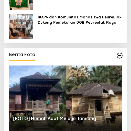
IKAPA dan Komunitas Mahasiswa Peureulak
Dukung Pemekaran DOB Peureulak Raya
Berita Foto
un
[
[FOTO] Rumah Adat Melayu Tamiang
Fi