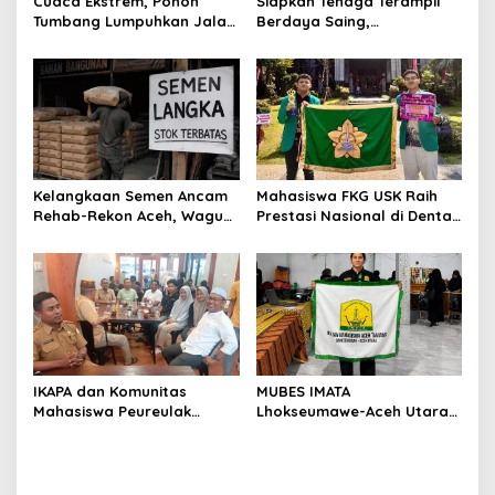
Cuaca Ekstrem, Pohon
Siapkan Tenaga Terampil
Tumbang Lumpuhkan Jalan
Berdaya Saing,
Nasional Tapaktuan-
Disnakertrans Aceh
Blangpidie
Tamiang Buka Pelatihan
Kerja 2026
Kelangkaan Semen Ancam
Mahasiswa FKG USK Raih
Rehab-Rekon Aceh, Wagub
Prestasi Nasional di Dental
Laporkan ke Mendagri
Scientific Competition 2026
IKAPA dan Komunitas
MUBES IMATA
Mahasiswa Peureulak
Lhokseumawe-Aceh Utara
Dukung Pemekaran DOB
Sukses, Sabra Al Muqtadha
Peureulak Raya
Terpilih Pimpin Periode
2026–2027