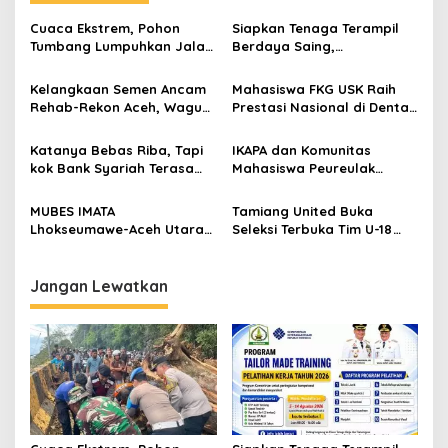
a
s
Cuaca Ekstrem, Pohon
Siapkan Tenaga Terampil
Tumbang Lumpuhkan Jalan
Berdaya Saing,
i
Nasional Tapaktuan-
Disnakertrans Aceh
p
Blangpidie
Tamiang Buka Pelatihan
Kelangkaan Semen Ancam
Mahasiswa FKG USK Raih
Kerja 2026
Rehab-Rekon Aceh, Wagub
Prestasi Nasional di Dental
o
Laporkan ke Mendagri
Scientific Competition 2026
s
Katanya Bebas Riba, Tapi
IKAPA dan Komunitas
kok Bank Syariah Terasa
Mahasiswa Peureulak
Lebih Mahal?
Dukung Pemekaran DOB
Peureulak Raya
MUBES IMATA
Tamiang United Buka
Lhokseumawe-Aceh Utara
Seleksi Terbuka Tim U-18
Sukses, Sabra Al Muqtadha
untuk Turnamen Ketua KONI
Terpilih Pimpin Periode
Aceh 2026
2026–2027
Jangan Lewatkan