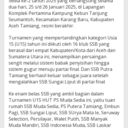
Sedia ke-2 tahun 2025 yang berlangsung selama
n
dua hari, 25 s/d 26 Januari 2025, di Lapangan
g
Komplek Pertamina Kampung Kebun Tanjung
s
Seumantoh, Kecamatan Karang Baru, Kabupaten
u
Aceh Tamiang, resmi berakhir.
n
g
S
Turnamen yang mempertandingkan kategori Usia
u
15 (U15) tahun ini diikuti oleh 16 klub SSB yang
k
berasal dari empat Kabupaten/Kota dari Aceh dan
s
Sumatera Utara ini, menampilkan persaingan
e
s
sengit melalui sistem babak penyisihan hingga
,
sistem gugur menuju partai final. Dan SSB Putra
P
Tamiang berhasil keluar sebagai juara setelah
u
mengalahkan SSB Sungai Liput di partai final.
t
r
a
Ke enam belas SSB yang ambil bagian dalam
T
Turnamen U15 HUT PS Muda Sedia ini, yaitu tuan
a
rumah SSB Muda Sedia, PS Putera Tamiang, Embun
m
Pagi, SSB Sungai Liput, SSB SUrya Mata Ie, Seruway
i
a
Selection, Persilayar, Walet Putih, SSB Manyak
n
Muda Mandiri, SSB Indonesia Muda, SSB Laskar