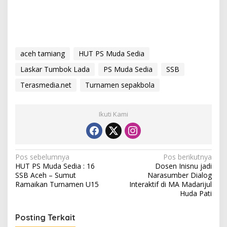
aceh tamiang
HUT PS Muda Sedia
Laskar Tumbok Lada
PS Muda Sedia
SSB
Terasmedia.net
Turnamen sepakbola
Ikuti Kami
N
Pos sebelumnya
Pos berikutnya
HUT PS Muda Sedia : 16
Dosen Inisnu jadi
a
SSB Aceh – Sumut
Narasumber Dialog
v
Ramaikan Turnamen U15
Interaktif di MA Madarijul
Huda Pati
i
g
Posting Terkait