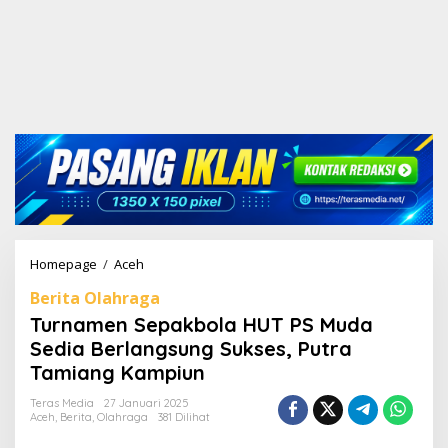
Homepage
/
Aceh
T
u
Berita Olahraga
r
n
Turnamen Sepakbola HUT PS Muda
a
Sedia Berlangsung Sukses, Putra
m
Tamiang Kampiun
e
n
Teras Media
27 Januari 2025
S
Aceh
,
Berita
,
Olahraga
381 Dilihat
e
p