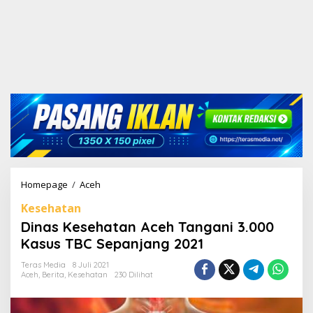
Homepage
/
Aceh
D
i
Kesehatan
n
a
Dinas Kesehatan Aceh Tangani 3.000
s
Kasus TBC Sepanjang 2021
K
e
Teras Media
8 Juli 2021
s
Aceh
,
Berita
,
Kesehatan
230 Dilihat
e
h
a