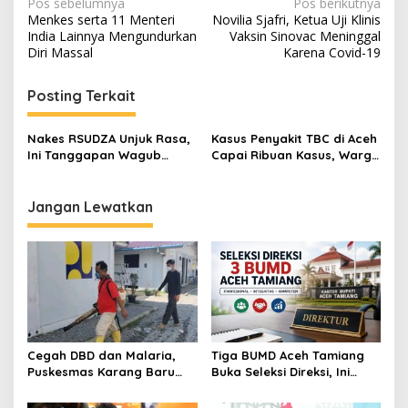
N
Pos sebelumnya
Pos berikutnya
Menkes serta 11 Menteri
Novilia Sjafri, Ketua Uji Klinis
a
India Lainnya Mengundurkan
Vaksin Sinovac Meninggal
v
Diri Massal
Karena Covid-19
i
Posting Terkait
g
a
Nakes RSUDZA Unjuk Rasa,
Kasus Penyakit TBC di Aceh
s
Ini Tanggapan Wagub
Capai Ribuan Kasus, Warga
Fadhlullah
Diminta Waspada
i
p
Jangan Lewatkan
o
s
Cegah DBD dan Malaria,
Tiga BUMD Aceh Tamiang
Puskesmas Karang Baru
Buka Seleksi Direksi, Ini
Fogging Kawasan Huntara
Syarat dan Jadwal
Pendaftarannya