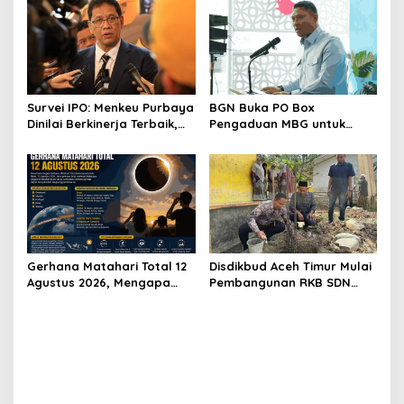
Survei IPO: Menkeu Purbaya
BGN Buka PO Box
Dinilai Berkinerja Terbaik,
Pengaduan MBG untuk
Teddy dan Bahlil Masuk
Internal, Mitra dan
Tiga Besar
Masyarakat
Gerhana Matahari Total 12
Disdikbud Aceh Timur Mulai
Agustus 2026, Mengapa
Pembangunan RKB SDN
Indonesia Tidak Bisa
Tanah Rata Peureulak
Melihatnya?
Pasca Banjir