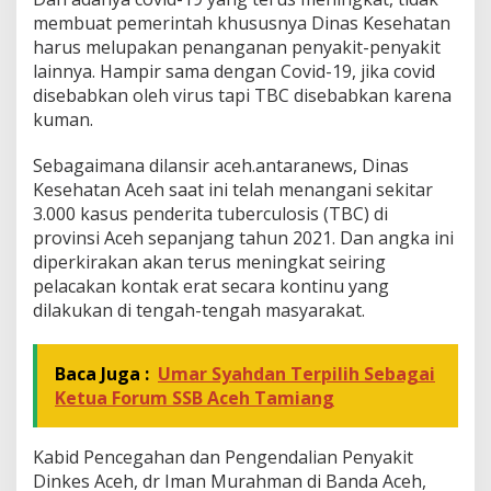
B
membuat pemerintah khususnya Dinas Kesehatan
C
harus melupakan penanganan penyakit-penyakit
S
lainnya. Hampir sama dengan Covid-19, jika covid
e
disebabkan oleh virus tapi TBC disebabkan karena
p
a
kuman.
n
j
Sebagaimana dilansir aceh.antaranews, Dinas
a
Kesehatan Aceh saat ini telah menangani sekitar
n
3.000 kasus penderita tuberculosis (TBC) di
g
2
provinsi Aceh sepanjang tahun 2021. Dan angka ini
0
diperkirakan akan terus meningkat seiring
2
pelacakan kontak erat secara kontinu yang
1
dilakukan di tengah-tengah masyarakat.
Baca Juga :
Umar Syahdan Terpilih Sebagai
Ketua Forum SSB Aceh Tamiang
Kabid Pencegahan dan Pengendalian Penyakit
Dinkes Aceh, dr Iman Murahman di Banda Aceh,