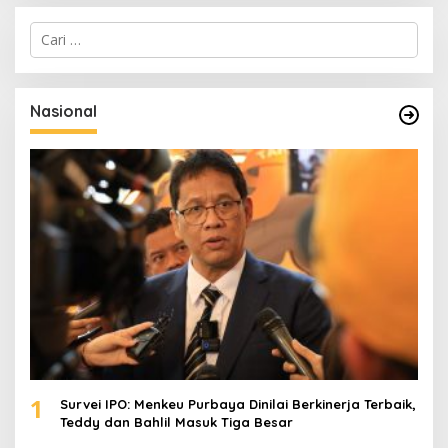
C
a
r
i
u
Nasional
n
t
u
k
:
1
Survei IPO: Menkeu Purbaya Dinilai Berkinerja Terbaik,
Teddy dan Bahlil Masuk Tiga Besar