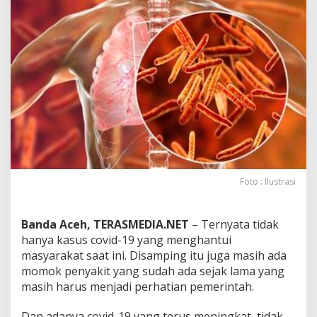
t
a
n
A
c
e
h
T
a
n
g
a
n
i
Foto : Ilustrasi
3
.
0
Banda Aceh, TERASMEDIA.NET
– Ternyata tidak
0
hanya kasus covid-19 yang menghantui
0
K
masyarakat saat ini. Disamping itu juga masih ada
a
momok penyakit yang sudah ada sejak lama yang
s
masih harus menjadi perhatian pemerintah.
u
s
Dan adanya covid-19 yang terus meningkat, tidak
T