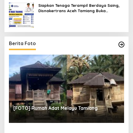
Siapkan Tenaga Terampil Berdaya Saing,
Disnakertrans Aceh Tamiang Buka
Pelatihan Kerja 2026
Berita Foto
un
[
[FOTO] Rumah Adat Melayu Tamiang
Fi