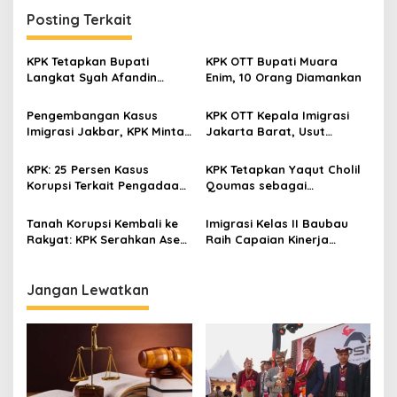
g
Posting Terkait
a
s
KPK Tetapkan Bupati
KPK OTT Bupati Muara
Langkat Syah Afandin
Enim, 10 Orang Diamankan
i
Tersangka Dugaan Suap
p
Proyek
Pengembangan Kasus
KPK OTT Kepala Imigrasi
Imigrasi Jakbar, KPK Minta
Jakarta Barat, Usut
o
Wakil Menteri Imipas
Dugaan Praktik Ilegal
s
Menyerahkan Diri
Pengurusan Dokumen WNA
KPK: 25 Persen Kasus
KPK Tetapkan Yaqut Cholil
Korupsi Terkait Pengadaan,
Qoumas sebagai
Rawan Disusupi “Mufakat
Tersangka Korupsi Kuota
Jahat”
Haji
Tanah Korupsi Kembali ke
Imigrasi Kelas II Baubau
Rakyat: KPK Serahkan Aset
Raih Capaian Kinerja
Strategis ke Pemerintah
Memuaskan di Tahun 2024
Aceh
Jangan Lewatkan