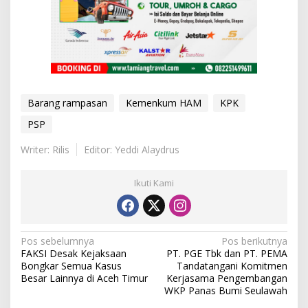
Barang rampasan
Kemenkum HAM
KPK
PSP
Writer: Rilis
Editor: Yeddi Alaydrus
Ikuti Kami
N
Pos sebelumnya
Pos berikutnya
FAKSI Desak Kejaksaan
PT. PGE Tbk dan PT. PEMA
a
Bongkar Semua Kasus
Tandatangani Komitmen
v
Besar Lainnya di Aceh Timur
Kerjasama Pengembangan
WKP Panas Bumi Seulawah
i