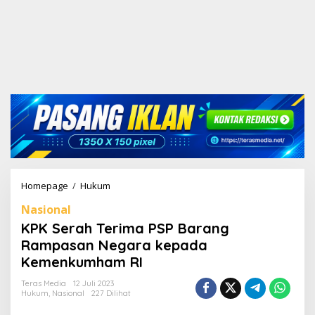
Homepage
/
Hukum
K
P
Nasional
K
S
KPK Serah Terima PSP Barang
e
Rampasan Negara kepada
r
Kemenkumham RI
a
h
Teras Media
12 Juli 2023
T
Hukum
,
Nasional
227 Dilihat
e
r