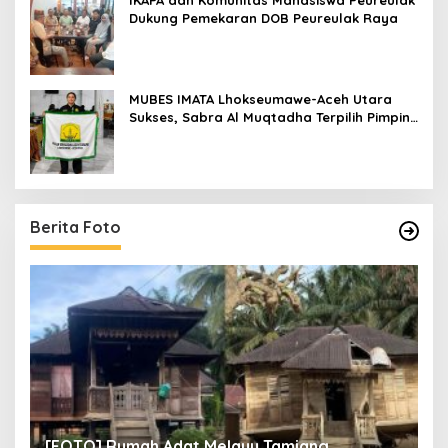
IKAPA dan Komunitas Mahasiswa Peureulak
Dukung Pemekaran DOB Peureulak Raya
MUBES IMATA Lhokseumawe-Aceh Utara
Sukses, Sabra Al Muqtadha Terpilih Pimpin
Periode 2026–2027
Berita Foto
un
[
[FOTO] Rumah Adat Melayu Tamiang
Fi