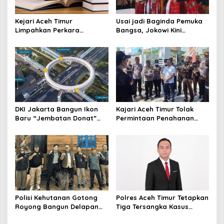
Kejari Aceh Timur
Usai jadi Baginda Pemuka
Limpahkan Perkara
Bangsa, Jokowi Kini
Kekerasan Anak ke
Bergelar Raja Timor
Pengadilan Negeri Idi
DKI Jakarta Bangun Ikon
Kajari Aceh Timur Tolak
Baru “Jembatan Donat”
Permintaan Penahanan
Senilai Rp361 Miliar
Tersangka Dugaan
Pengeroyokan Anak, Massa
Ancam Gelar Aksi Lanjutan
Polisi Kehutanan Gotong
Polres Aceh Timur Tetapkan
Royong Bangun Delapan
Tiga Tersangka Kasus
Huntap untuk Korban
Dugaan Pengeroyokan