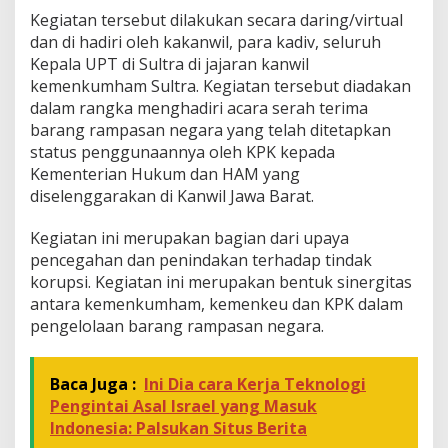
a
Kegiatan tersebut dilakukan secara daring/virtual
k
dan di hadiri oleh kakanwil, para kadiv, seluruh
e
Kepala UPT di Sultra di jajaran kanwil
p
kemenkumham Sultra. Kegiatan tersebut diadakan
a
dalam rangka menghadiri acara serah terima
d
a
barang rampasan negara yang telah ditetapkan
K
status penggunaannya oleh KPK kepada
e
Kementerian Hukum dan HAM yang
m
diselenggarakan di Kanwil Jawa Barat.
e
n
k
Kegiatan ini merupakan bagian dari upaya
u
pencegahan dan penindakan terhadap tindak
m
korupsi. Kegiatan ini merupakan bentuk sinergitas
h
antara kemenkumham, kemenkeu dan KPK dalam
a
m
pengelolaan barang rampasan negara.
R
I
Baca Juga :
Ini Dia cara Kerja Teknologi
Pengintai Asal Israel yang Masuk
Indonesia: Palsukan Situs Berita