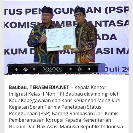
i
m
a
P
S
P
B
a
r
a
n
g
R
a
m
p
Baubau, TERASMEDIA.NET
– Kepala Kantor
a
Imigrasi Kelas II Non TPI Baubau didampingi oleh
s
Kaur Kepegawaian dan Kaur Keuangan Mengikuti
a
n
Kegiatan Serah Terima Penetapan Status
N
Penggunaan (PSP) Barang Rampasan Dari Komisi
e
Pemberantasan Korupsi Kepada Kementerian
g
Hukum Dan Hak Asasi Manusia Republik Indonesia.
a
r