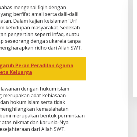
ahas mengenai fiqih dengan
ng berfifat amali serta dalil-dalil
tan. Dalam kajian keislaman ‘Urf
am kehidupan masyarakat. Sedekah
an pengertian seperti infaq, suatu
ap seseorang denga sukarela tanpa
engharapkan ridho dari Allah SWT.
ngaruh Peran Peradilan Agama
eta Keluarga
berlawanan dengan hukum islam
ng merupakan adat kebiasaan
 dan hokum islam serta tidak
menghilangkan kemaslahatan
h bumi merupakan bentuk permintaan
r atas nikmat dan karunia-Nya
esejahteraan dari Allah SWT.