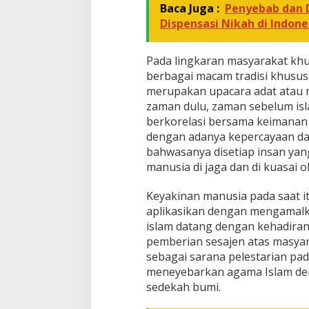
Baca Juga :
Penyebab dan
Dispensasi Nikah di Indone
Pada lingkaran masyarakat khu
berbagai macam tradisi khusu
merupakan upacara adat atau 
zaman dulu, zaman sebelum is
berkorelasi bersama keimanan
dengan adanya kepercayaan dat
bahwasanya disetiap insan ya
manusia di jaga dan di kuasai o
Keyakinan manusia pada saat 
aplikasikan dengan mengamalka
islam datang dengan kehadiran 
pemberian sesajen atas masyara
sebagai sarana pelestarian pa
meneyebarkan agama Islam den
sedekah bumi.