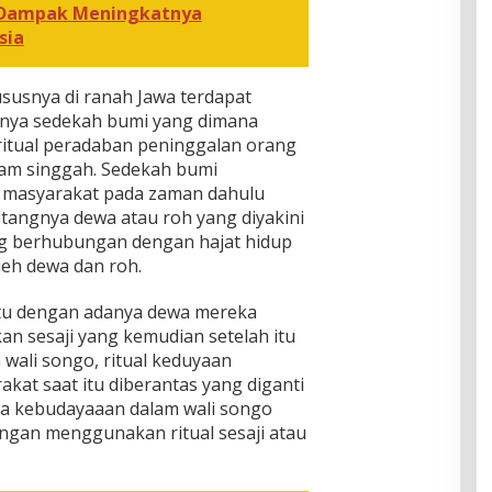
 Dampak Meningkatnya
sia
susnya di ranah Jawa terdapat
snya sedekah bumi yang dimana
ritual peradaban peninggalan orang
lam singgah. Sedekah bumi
 masyarakat pada zaman dahulu
angnya dewa atau roh yang diyakini
ng berhubungan dengan hajat hidup
leh dewa dan roh.
itu dengan adanya dewa mereka
n sesaji yang kemudian setelah itu
wali songo, ritual keduyaan
kat saat itu diberantas yang diganti
da kebudayaaan dalam wali songo
gan menggunakan ritual sesaji atau