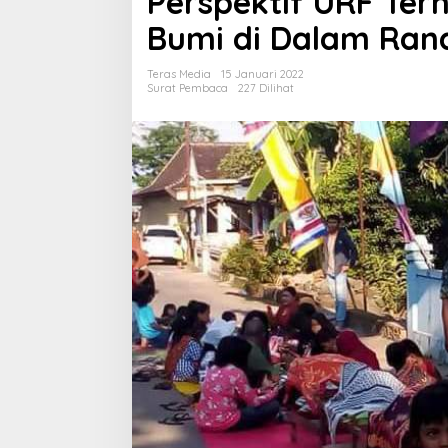
Perspektif URF Ter
p
e
Bumi di Dalam Ran
k
t
Teras Media
15 Januari 2022
i
Surat Pembaca
227 Dilihat
f
U
R
F
T
e
r
h
a
d
a
p
T
r
a
d
i
s
i
S