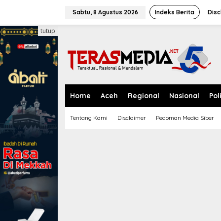
L
e
Sabtu, 8 Agustus 2026
Indeks Berita
Disc
w
a
tutup
t
i
k
e
k
o
n
Home
Aceh
Regional
Nasional
Pol
t
e
Tentang Kami
Disclaimer
Pedoman Media Siber
n