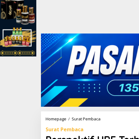
Homepage
/
Surat Pembaca
P
e
Surat Pembaca
r
s