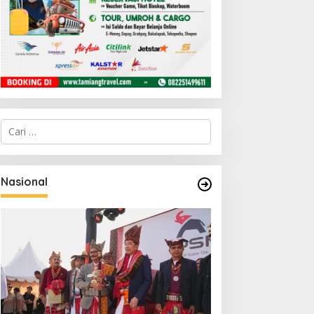
C
a
r
i
u
Nasional
n
t
u
k
: