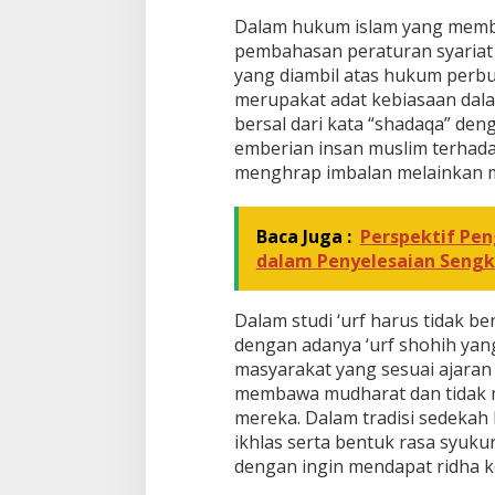
Dalam hukum islam yang memb
pembahasan peraturan syariat ya
yang diambil atas hukum perbua
merupakat adat kebiasaan dal
bersal dari kata “shadaqa” deng
emberian insan muslim terhad
menghrap imbalan melainkan m
Baca Juga :
Perspektif Pe
dalam Penyelesaian Sengk
Dalam studi ‘urf harus tidak 
dengan adanya ‘urf shohih ya
masyarakat yang sesuai ajaran
membawa mudharat dan tidak 
mereka. Dalam tradisi sedeka
ikhlas serta bentuk rasa syuku
dengan ingin mendapat ridha k