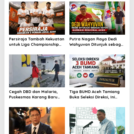
Persiraja Tambah Kekuatan
Putra Nagan Raya Dedi
untuk Liga Championship
Wahyuvan Ditunjuk sebagai
2026/2027, Lima Talenta
Ketua GAMBASI Regional
Lokal Aceh Resmi Dikontrak
Aceh
Cegah DBD dan Malaria,
Tiga BUMD Aceh Tamiang
Puskesmas Karang Baru
Buka Seleksi Direksi, Ini
Fogging Kawasan Huntara
Syarat dan Jadwal
Pendaftarannya