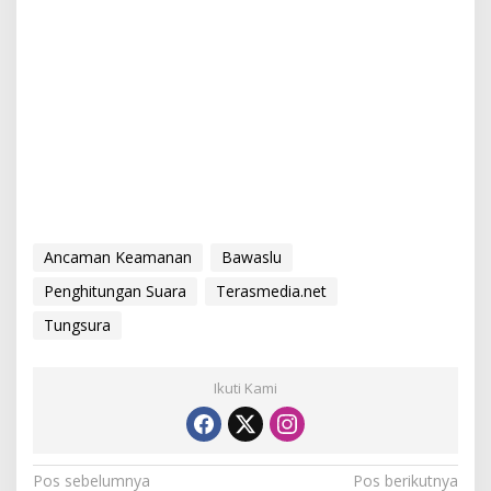
Ancaman Keamanan
Bawaslu
Penghitungan Suara
Terasmedia.net
Tungsura
Ikuti Kami
N
Pos sebelumnya
Pos berikutnya