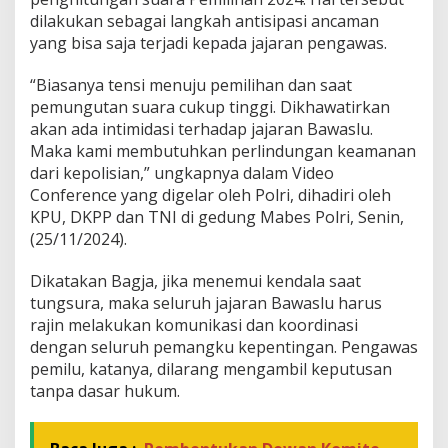
l
dilakukan sebagai langkah antisipasi ancaman
u
yang bisa saja terjadi kepada jajaran pengawas.
M
i
“Biasanya tensi menuju pemilihan dan saat
n
pemungutan suara cukup tinggi. Dikhawatirkan
t
a
akan ada intimidasi terhadap jajaran Bawaslu.
P
Maka kami membutuhkan perlindungan keamanan
o
dari kepolisian,” ungkapnya dalam Video
l
Conference yang digelar oleh Polri, dihadiri oleh
i
s
KPU, DKPP dan TNI di gedung Mabes Polri, Senin,
i
(25/11/2024).
L
i
Dikatakan Bagja, jika menemui kendala saat
n
tungsura, maka seluruh jajaran Bawaslu harus
d
u
rajin melakukan komunikasi dan koordinasi
n
dengan seluruh pemangku kepentingan. Pengawas
g
pemilu, katanya, dilarang mengambil keputusan
i
tanpa dasar hukum.
P
e
n