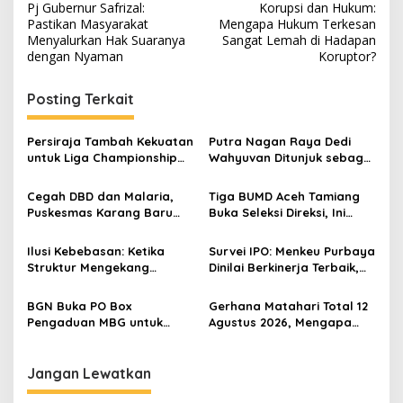
Pj Gubernur Safrizal:
Korupsi dan Hukum:
a
Pastikan Masyarakat
Mengapa Hukum Terkesan
v
Menyalurkan Hak Suaranya
Sangat Lemah di Hadapan
dengan Nyaman
Koruptor?
i
g
Posting Terkait
a
s
Persiraja Tambah Kekuatan
Putra Nagan Raya Dedi
untuk Liga Championship
Wahyuvan Ditunjuk sebagai
i
2026/2027, Lima Talenta
Ketua GAMBASI Regional
p
Lokal Aceh Resmi Dikontrak
Aceh
Cegah DBD dan Malaria,
Tiga BUMD Aceh Tamiang
Puskesmas Karang Baru
Buka Seleksi Direksi, Ini
o
Fogging Kawasan Huntara
Syarat dan Jadwal
s
Pendaftarannya
Ilusi Kebebasan: Ketika
Survei IPO: Menkeu Purbaya
Struktur Mengekang
Dinilai Berkinerja Terbaik,
Identitas Diri
Teddy dan Bahlil Masuk
Tiga Besar
BGN Buka PO Box
Gerhana Matahari Total 12
Pengaduan MBG untuk
Agustus 2026, Mengapa
Internal, Mitra dan
Indonesia Tidak Bisa
Masyarakat
Melihatnya?
Jangan Lewatkan