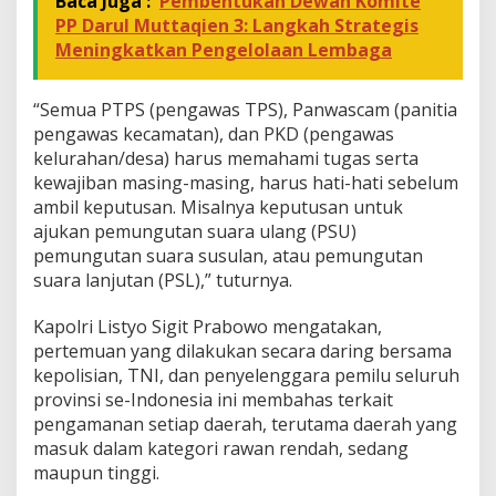
Baca Juga :
Pembentukan Dewan Komite
g
a
PP Darul Muttaqien 3: Langkah Strategis
w
Meningkatkan Pengelolaan Lembaga
a
s
P
“Semua PTPS (pengawas TPS), Panwascam (panitia
e
pengawas kecamatan), dan PKD (pengawas
m
kelurahan/desa) harus memahami tugas serta
i
l
kewajiban masing-masing, harus hati-hati sebelum
u
ambil keputusan. Misalnya keputusan untuk
S
ajukan pemungutan suara ulang (PSU)
a
pemungutan suara susulan, atau pemungutan
a
suara lanjutan (PSL),” tuturnya.
t
T
u
Kapolri Listyo Sigit Prabowo mengatakan,
n
pertemuan yang dilakukan secara daring bersama
g
kepolisian, TNI, dan penyelenggara pemilu seluruh
s
provinsi se-Indonesia ini membahas terkait
u
r
pengamanan setiap daerah, terutama daerah yang
a
masuk dalam kategori rawan rendah, sedang
maupun tinggi.