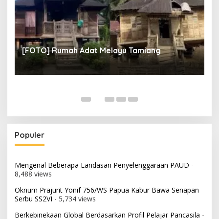
un
[
[FOTO] Rumah Adat Melayu Tamiang
Fi
Populer
Mengenal Beberapa Landasan Penyelenggaraan PAUD
-
8,488 views
Oknum Prajurit Yonif 756/WS Papua Kabur Bawa Senapan
Serbu SS2VI
- 5,734 views
Berkebinekaan Global Berdasarkan Profil Pelajar Pancasila
-