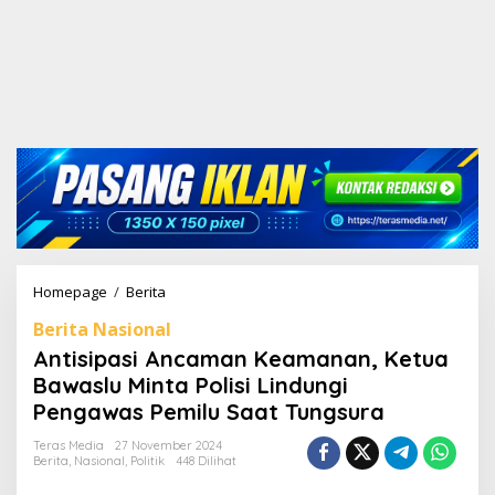
Homepage
/
Berita
A
n
Berita Nasional
t
i
Antisipasi Ancaman Keamanan, Ketua
s
Bawaslu Minta Polisi Lindungi
i
Pengawas Pemilu Saat Tungsura
p
a
Teras Media
27 November 2024
s
Berita
,
Nasional
,
Politik
448 Dilihat
i
A