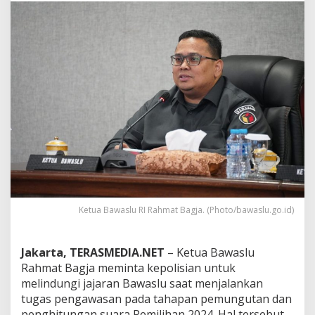
n
c
a
m
a
n
K
e
a
m
a
n
a
n
,
K
Ketua Bawaslu RI Rahmat Bagja. (Photo/bawaslu.go.id)
e
t
u
a
Jakarta, TERASMEDIA.NET
– Ketua Bawaslu
B
Rahmat Bagja meminta kepolisian untuk
a
melindungi jajaran Bawaslu saat menjalankan
w
tugas pengawasan pada tahapan pemungutan dan
a
penghitungan suara Pemilihan 2024. Hal tersebut
s