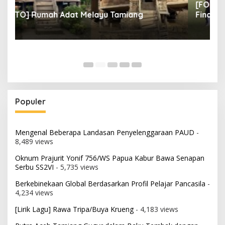
[FOTO] Tunas Muda FC Lolos ke Perempat
[
Final
P
Populer
Mengenal Beberapa Landasan Penyelenggaraan PAUD
-
8,489 views
Oknum Prajurit Yonif 756/WS Papua Kabur Bawa Senapan
Serbu SS2VI
- 5,735 views
Berkebinekaan Global Berdasarkan Profil Pelajar Pancasila
-
4,234 views
[Lirik Lagu] Rawa Tripa/Buya Krueng
- 4,183 views