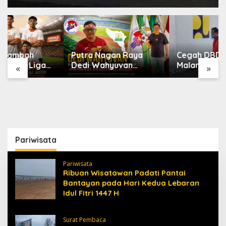
Putra Nagan Raya
Cegah DBD dan
Dedi Wahyuvan
Malaria, Puskesmas
«
»
Ditunjuk sebagai
Karang Baru Fogging
Ketua GAMBASI
Kawasan Huntara
Regional Aceh
Pariwisata
Pariwisata
Ribuan Wisatawan Padati Pantai
Bantayan pada Hari Kedua Lebaran
Idul Fitri 1447 H
Surat Pembaca