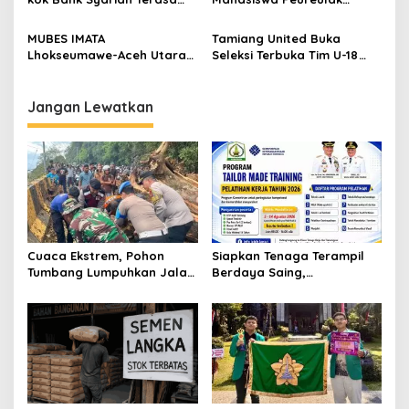
Lebih Mahal?
Dukung Pemekaran DOB
Peureulak Raya
MUBES IMATA
Tamiang United Buka
Lhokseumawe-Aceh Utara
Seleksi Terbuka Tim U-18
Sukses, Sabra Al Muqtadha
untuk Turnamen Ketua KONI
Terpilih Pimpin Periode
Aceh 2026
2026–2027
Jangan Lewatkan
Cuaca Ekstrem, Pohon
Siapkan Tenaga Terampil
Tumbang Lumpuhkan Jalan
Berdaya Saing,
Nasional Tapaktuan-
Disnakertrans Aceh
Blangpidie
Tamiang Buka Pelatihan
Kerja 2026