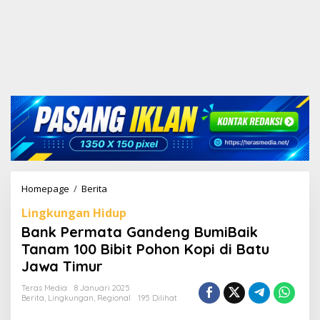
Homepage
/
Berita
B
a
Lingkungan Hidup
n
k
Bank Permata Gandeng BumiBaik
P
Tanam 100 Bibit Pohon Kopi di Batu
e
Jawa Timur
r
m
Teras Media
8 Januari 2025
a
Berita
,
Lingkungan
,
Regional
195 Dilihat
t
a