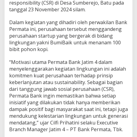
responsibility (CSR) di Desa Sumberejo, Batu pada
b
tanggal 23 November 2024 silam.
i
t
P
Dalam kegiatan yang dihadiri oleh perwakilan Bank
o
Permata ini, perusahaan tersebut menggandeng
h
perusahaan startup yang bergerak di bidang
o
lingkungan yakni BumiBaik untuk menanam 100
n
bibit pohon kopi.
K
o
p
“Motivasi utama Permata Bank Jatim 4 dalam
i
menyelenggarakan kegiatan lingkungan ini adalah
d
komitmen kuat perusahaan terhadap prinsip
i
keberlanjutan atau sustainability. Sebagai bagian
B
a
dari tanggung jawab sosial perusahaan (CSR),
t
Permata Bank ingin memastikan bahwa setiap
u
inisiatif yang dilakukan tidak hanya memberikan
J
dampak positif bagi masyarakat saat ini, tetapi juga
a
w
mendukung kelestarian lingkungan untuk generasi
a
mendatang,” ujar Cilfi Prihatini selaku Executive
T
Branch Manager Jatim 4 – PT Bank Permata, Tbk.
i