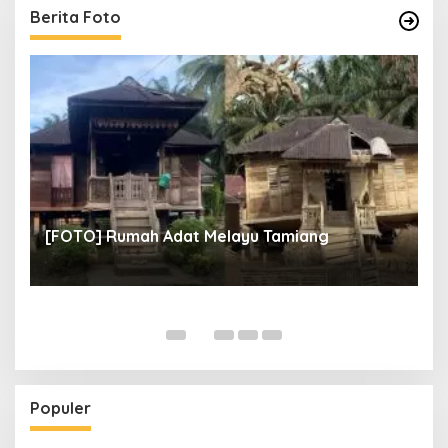
Berita Foto
un
[
[FOTO] Rumah Adat Melayu Tamiang
Fi
Populer