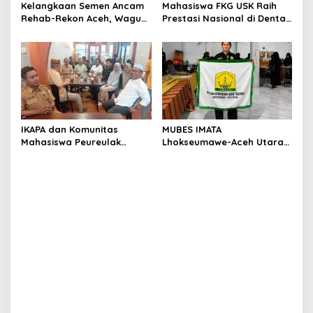
Kelangkaan Semen Ancam
Mahasiswa FKG USK Raih
Rehab-Rekon Aceh, Wagub
Prestasi Nasional di Dental
Laporkan ke Mendagri
Scientific Competition 2026
IKAPA dan Komunitas
MUBES IMATA
Mahasiswa Peureulak
Lhokseumawe-Aceh Utara
Dukung Pemekaran DOB
Sukses, Sabra Al Muqtadha
Peureulak Raya
Terpilih Pimpin Periode
2026–2027