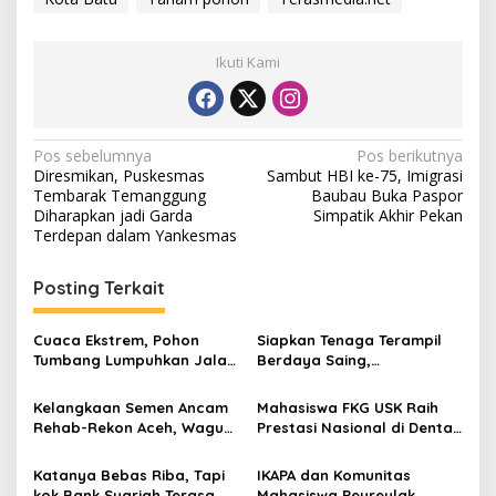
Ikuti Kami
N
Pos sebelumnya
Pos berikutnya
Diresmikan, Puskesmas
Sambut HBI ke-75, Imigrasi
a
Tembarak Temanggung
Baubau Buka Paspor
v
Diharapkan jadi Garda
Simpatik Akhir Pekan
Terdepan dalam Yankesmas
i
g
Posting Terkait
a
s
Cuaca Ekstrem, Pohon
Siapkan Tenaga Terampil
Tumbang Lumpuhkan Jalan
Berdaya Saing,
i
Nasional Tapaktuan-
Disnakertrans Aceh
p
Blangpidie
Tamiang Buka Pelatihan
Kelangkaan Semen Ancam
Mahasiswa FKG USK Raih
Kerja 2026
Rehab-Rekon Aceh, Wagub
Prestasi Nasional di Dental
o
Laporkan ke Mendagri
Scientific Competition 2026
s
Katanya Bebas Riba, Tapi
IKAPA dan Komunitas
kok Bank Syariah Terasa
Mahasiswa Peureulak