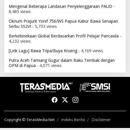
Mengenal Beberapa Landasan Penyelenggaraan PAUD
-
8,485 views
Oknum Prajurit Yonif 756/WS Papua Kabur Bawa Senapan
Serbu SS2VI
- 5,733 views
Berkebinekaan Global Berdasarkan Profil Pelajar Pancasila
-
4,232 views
[Lirik Lagu] Rawa Tripa/Buya Krueng
- 4,169 views
Putra Aceh Tamiang Gugur dalam Baku Tembak dengan
OPM di Papua
- 4,071 views
Copyright © TerasMedia.Net
Indeks Berita
Disclaimer