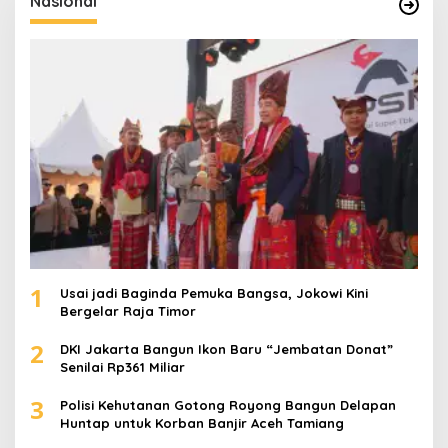
Nasional
n
t
u
k
:
1
Usai jadi Baginda Pemuka Bangsa, Jokowi Kini
Bergelar Raja Timor
2
DKI Jakarta Bangun Ikon Baru “Jembatan Donat”
Senilai Rp361 Miliar
3
Polisi Kehutanan Gotong Royong Bangun Delapan
Huntap untuk Korban Banjir Aceh Tamiang