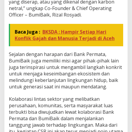
yang diserap, atau yang dikenal dengan karbon
netral,” ungkap Co-Founder & Chief Operating
Officer – BumiBaik, Rizal Rosyadi.
Baca Juga :
BKSDA : Hampir Setiap Hari
Konflik Gajah dan Manusia Terjadi di Aceh
Sejalan dengan harapan dari Bank Permata,
BumiBaik juga memiliki misi agar pihak-pihak lain
juga terinspirasi untuk mengambil langkah konkrit
untuk menjaga keseimbangan ekosistem dan
melindungi keberlanjutan lingkungan hidup, baik
untuk generasi saat ini maupun mendatang.
Kolaborasi lintas sektor yang melibatkan
perusahaan, komunitas, serta masyarakat luas
terbukti bisa diwujudkan lewat kolaborasi Bank
Permata dan BumiBaik dalam menjalankan
tanggung jawab terhadap lingkungan. Maka dari
itu, kegiatan CSR ini akan terus menjadi poin utama