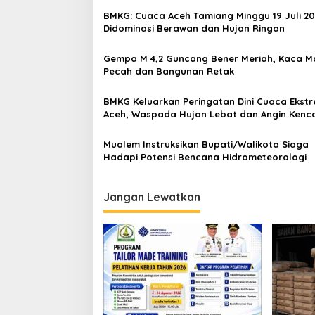
g
BMKG: Cuaca Aceh Tamiang Minggu 19 Juli 2
a
Didominasi Berawan dan Hujan Ringan
s
Gempa M 4,2 Guncang Bener Meriah, Kaca Ma
i
Pecah dan Bangunan Retak
p
o
BMKG Keluarkan Peringatan Dini Cuaca Ekstr
Aceh, Waspada Hujan Lebat dan Angin Kenca
s
20 Februari 2026
Mualem Instruksikan Bupati/Walikota Siaga
Hadapi Potensi Bencana Hidrometeorologi
Jangan Lewatkan