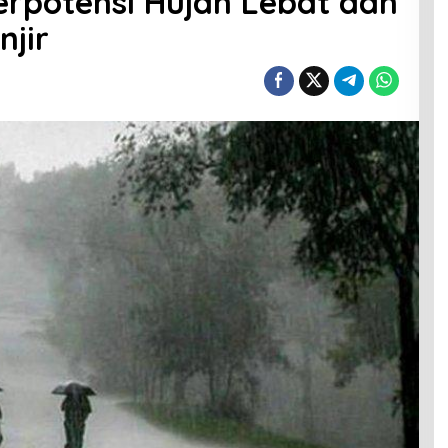
rpotensi Hujan Lebat dan
jir