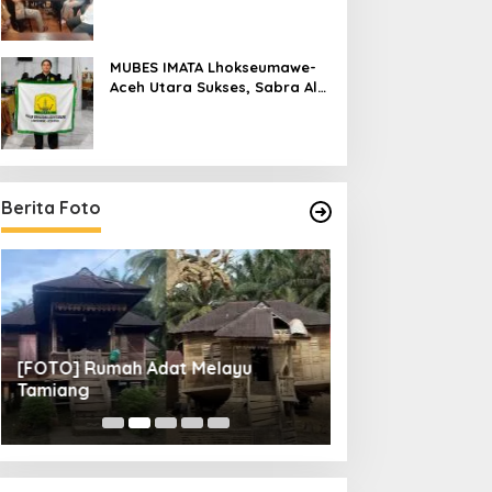
Raya
MUBES IMATA Lhokseumawe-
Aceh Utara Sukses, Sabra Al
Muqtadha Terpilih Pimpin
Periode 2026–2027
Berita Foto
[FOTO] Rumah Adat Melayu
[FOTO] Tunas Mu
Tamiang
Perempat Final