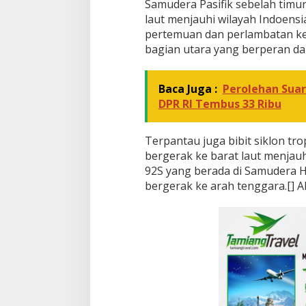
Samudera Pasifik sebelah timur
laut menjauhi wilayah Indoens
pertemuan dan perlambatan kec
bagian utara yang berperan da
Baca Juga :
Perolehan Sua
DPR RI Tembus 33 Ribu
Terpantau juga bibit siklon tro
bergerak ke barat laut menjauhi
92S yang berada di Samudera 
bergerak ke arah tenggara.[]