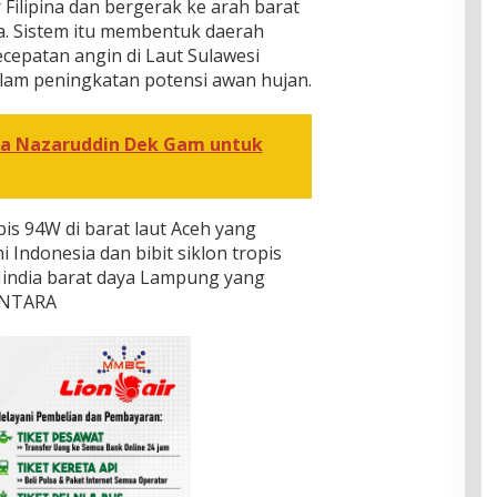
 Filipina dan bergerak ke arah barat
ia. Sistem itu membentuk daerah
epatan angin di Laut Sulawesi
lam peningkatan potensi awan hujan.
ra Nazaruddin Dek Gam untuk
pis 94W di barat laut Aceh yang
 Indonesia dan bibit siklon tropis
Hindia barat daya Lampung yang
 ANTARA