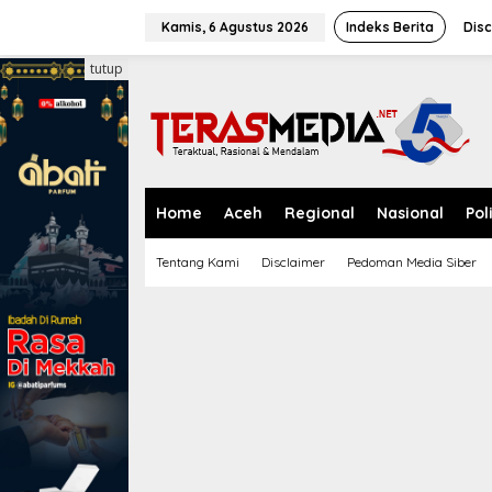
L
e
Kamis, 6 Agustus 2026
Indeks Berita
Disc
w
a
tutup
t
i
k
e
k
o
n
Home
Aceh
Regional
Nasional
Pol
t
e
Tentang Kami
Disclaimer
Pedoman Media Siber
n