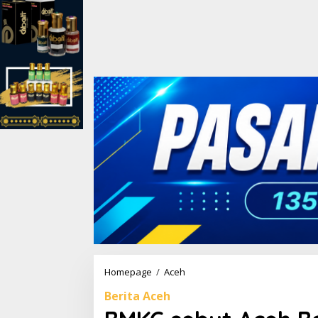
Homepage
/
Aceh
B
M
Berita Aceh
K
G