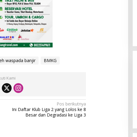
eh waspada banjir
BMKG
kuti Kami
[FOTO] Anies Baswedan Tinjau
Pos berikutnya
Program Turun Tangan Air Bersih
Ini Daftar Klub Liga 2 yang Lolos ke 8
di Bandar Pusaka
Besar dan Degradasi ke Liga 3