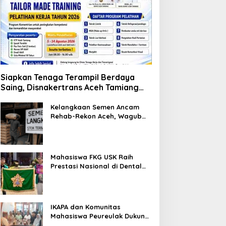
Siapkan Tenaga Terampil Berdaya
Saing, Disnakertrans Aceh Tamiang
Buka Pelatihan Kerja 2026
Kelangkaan Semen Ancam
Rehab-Rekon Aceh, Wagub
Laporkan ke Mendagri
Mahasiswa FKG USK Raih
Prestasi Nasional di Dental
Scientific Competition 2026
IKAPA dan Komunitas
Mahasiswa Peureulak Dukung
Pemekaran DOB Peureulak