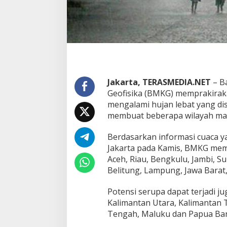
e
b
a
t
d
a
n
M
a
Jakarta, TERASMEDIA.NET
– Ba
s
Geofisika (BMKG) memprakirak
u
mengalami hujan lebat yang dis
k
W
membuat beberapa wilayah mas
a
s
Berdasarkan informasi cuaca ya
p
Jakarta pada Kamis, BMKG memp
a
Aceh, Riau, Bengkulu, Jambi, 
d
a
Belitung, Lampung, Jawa Barat,
B
a
Potensi serupa dapat terjadi j
n
Kalimantan Utara, Kalimantan T
j
Tengah, Maluku dan Papua Bar
i
r