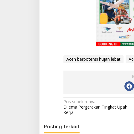
Aceh berpotensi hujan lebat
Ac
I
N
Pos sebelumnya
Dilema Pergerakan Tingkat Upah
a
Kerja
v
i
Posting Terkait