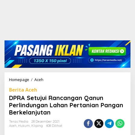
Homepage
/
Aceh
D
P
Berita Aceh
R
A
DPRA Setujui Rancangan Qanun
S
Perlindungan Lahan Pertanian Pangan
e
Berkelanjutan
t
u
Teras Media
28 Desember 2021
j
Aceh
,
Hukum
,
Kliping
408 Dilihat
u
i