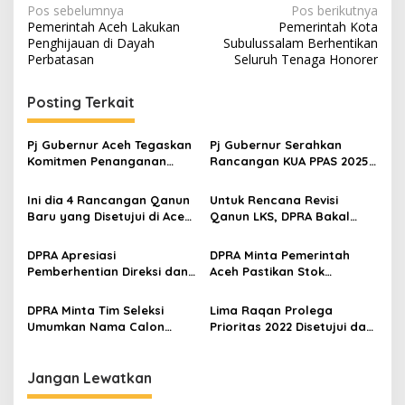
N
Pos sebelumnya
Pos berikutnya
Pemerintah Aceh Lakukan
Pemerintah Kota
a
Penghijauan di Dayah
Subulussalam Berhentikan
v
Perbatasan
Seluruh Tenaga Honorer
i
Posting Terkait
g
a
Pj Gubernur Aceh Tegaskan
Pj Gubernur Serahkan
s
Komitmen Penanganan
Rancangan KUA PPAS 2025
Banjir secara Komprehensif
Kepada DPRA
i
Ini dia 4 Rancangan Qanun
Untuk Rencana Revisi
p
Baru yang Disetujui di Aceh
Qanun LKS, DPRA Bakal
Tamiang
Bentuk Tim Kajian dan Riset
o
DPRA Apresiasi
DPRA Minta Pemerintah
s
Pemberhentian Direksi dan
Aceh Pastikan Stok
Komisaris Bank Aceh
Sembako Jelang Ramadan
Syariah
dan Lebaran Aman
DPRA Minta Tim Seleksi
Lima Raqan Prolega
Umumkan Nama Calon
Prioritas 2022 Disetujui dan
Dirut BAS yang Lolos Fit
Disahkan Jadi Qanun Aceh
and Proper Test
Jangan Lewatkan