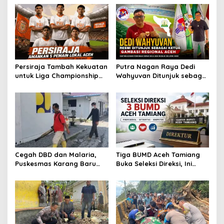
Persiraja Tambah Kekuatan
Putra Nagan Raya Dedi
untuk Liga Championship
Wahyuvan Ditunjuk sebagai
2026/2027, Lima Talenta
Ketua GAMBASI Regional
Lokal Aceh Resmi Dikontrak
Aceh
Cegah DBD dan Malaria,
Tiga BUMD Aceh Tamiang
Puskesmas Karang Baru
Buka Seleksi Direksi, Ini
Fogging Kawasan Huntara
Syarat dan Jadwal
Pendaftarannya