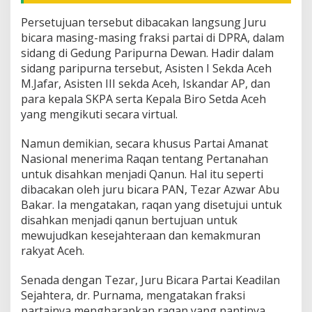
k
e
Persetujuan tersebut dibacakan langsung Juru
l
bicara masing-masing fraksi partai di DPRA, dalam
a
n
sidang di Gedung Paripurna Dewan. Hadir dalam
j
sidang paripurna tersebut, Asisten I Sekda Aceh
u
M.Jafar, Asisten III sekda Aceh, Iskandar AP, dan
t
para kepala SKPA serta Kepala Biro Setda Aceh
a
yang mengikuti secara virtual.
n
Namun demikian, secara khusus Partai Amanat
Nasional menerima Raqan tentang Pertanahan
untuk disahkan menjadi Qanun. Hal itu seperti
dibacakan oleh juru bicara PAN, Tezar Azwar Abu
Bakar. Ia mengatakan, raqan yang disetujui untuk
disahkan menjadi qanun bertujuan untuk
mewujudkan kesejahteraan dan kemakmuran
rakyat Aceh.
Senada dengan Tezar, Juru Bicara Partai Keadilan
Sejahtera, dr. Purnama, mengatakan fraksi
partainya mengharapkan raqan yang nantinya