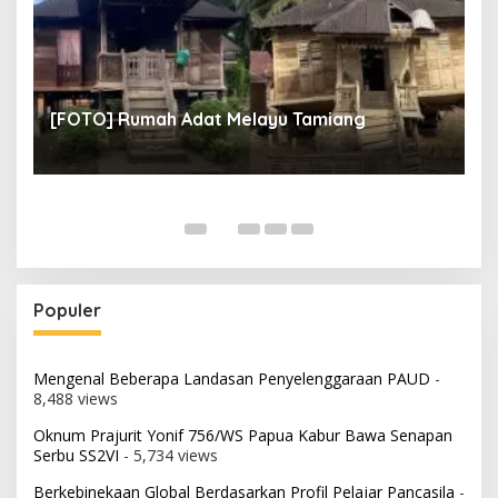
un
[
[FOTO] Rumah Adat Melayu Tamiang
Fi
Populer
Mengenal Beberapa Landasan Penyelenggaraan PAUD
-
8,488 views
Oknum Prajurit Yonif 756/WS Papua Kabur Bawa Senapan
Serbu SS2VI
- 5,734 views
Berkebinekaan Global Berdasarkan Profil Pelajar Pancasila
-