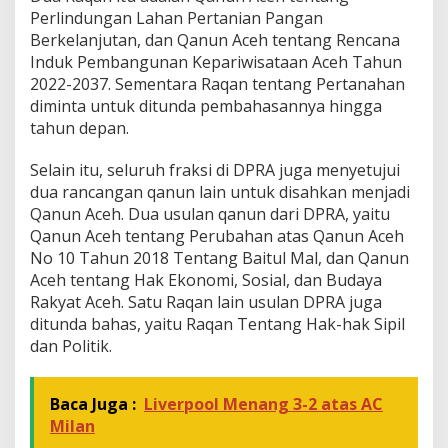
Perlindungan Lahan Pertanian Pangan
n
L
Berkelanjutan, dan Qanun Aceh tentang Rencana
a
Induk Pembangunan Kepariwisataan Aceh Tahun
h
2022-2037. Sementara Raqan tentang Pertanahan
a
diminta untuk ditunda pembahasannya hingga
n
P
tahun depan.
e
r
Selain itu, seluruh fraksi di DPRA juga menyetujui
t
dua rancangan qanun lain untuk disahkan menjadi
a
Qanun Aceh. Dua usulan qanun dari DPRA, yaitu
n
i
Qanun Aceh tentang Perubahan atas Qanun Aceh
a
No 10 Tahun 2018 Tentang Baitul Mal, dan Qanun
n
Aceh tentang Hak Ekonomi, Sosial, dan Budaya
P
Rakyat Aceh. Satu Raqan lain usulan DPRA juga
a
ditunda bahas, yaitu Raqan Tentang Hak-hak Sipil
n
g
dan Politik.
a
n
B
Baca Juga :
Liverpool Menang 3-2 atas AC
e
Milan
r