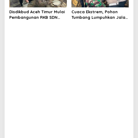
Disdikbud Aceh Timur Mulai
Cuaca Ekstrem, Pohon
Pembangunan RKB SDN
Tumbang Lumpuhkan Jalan
Tanah Rata Peureulak
Nasional Tapaktuan-
Pasca Banjir
Blangpidie