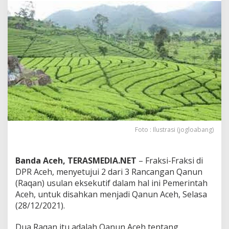
R
a
n
c
a
n
g
a
n
Q
a
n
u
n
Foto : Ilustrasi (jogloabang)
P
e
r
Banda Aceh, TERASMEDIA.NET
– Fraksi-Fraksi di
l
DPR Aceh, menyetujui 2 dari 3 Rancangan Qanun
i
(Raqan) usulan eksekutif dalam hal ini Pemerintah
n
d
Aceh, untuk disahkan menjadi Qanun Aceh, Selasa
u
(28/12/2021).
n
g
Dua Raqan itu adalah Qanun Aceh tentang
a