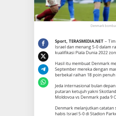
n
m
a
r
k
B
Denmark bombardi
o
m
b
Sport, TERASMEDIA.NET
– Tim
a
Israel dan menang 5-0 dalam r
r
kualifikasi Piala Dunia 2022 zo
d
i
r
Hasil itu membuat Denmark men
I
September mereka dengan man
s
berbekal raihan 18 poin penuh 
r
a
Jeda internasional bulan depa
e
l
putaran ketujuh yakni Skotlandi
5
Moldovoa vs Denmark pada 9 O
-
0
Denmark melanjutkan catatan 
habis Israel 5-0 di Stadion Pa