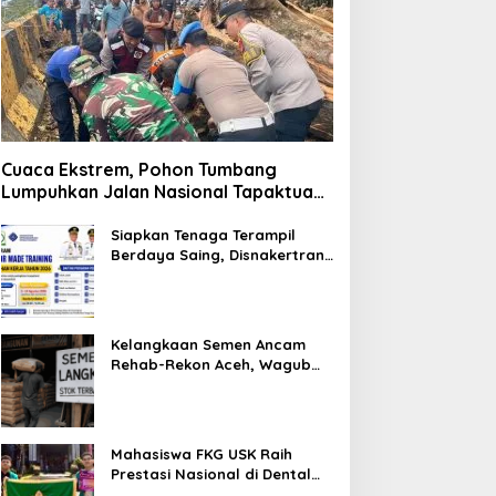
Cuaca Ekstrem, Pohon Tumbang
Lumpuhkan Jalan Nasional Tapaktuan-
Blangpidie
Siapkan Tenaga Terampil
Berdaya Saing, Disnakertrans
Aceh Tamiang Buka Pelatihan
Kerja 2026
Kelangkaan Semen Ancam
Rehab-Rekon Aceh, Wagub
Laporkan ke Mendagri
Mahasiswa FKG USK Raih
Prestasi Nasional di Dental
Scientific Competition 2026