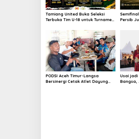
Tamiang United Buka Seleksi
Semifinal
Terbuka Tim U-18 untuk Turnamen
Persib J
Ketua KONI Aceh 2026
Tantang
PODSI Aceh Timur-Langsa
Usai jad
Bersinergi Cetak Atlet Dayung
Bangsa, 
Berprestasi
Raja Tim