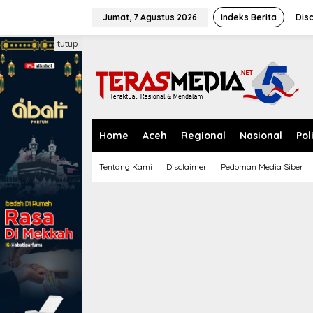
L
e
Jumat, 7 Agustus 2026
Indeks Berita
Dis
w
a
tutup
t
i
k
e
k
o
n
Home
Aceh
Regional
Nasional
Pol
t
e
Tentang Kami
Disclaimer
Pedoman Media Siber
n