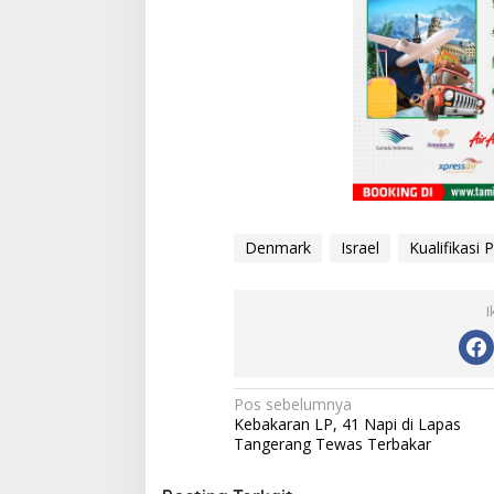
Denmark
Israel
Kualifikasi 
I
N
Pos sebelumnya
Kebakaran LP, 41 Napi di Lapas
a
Tangerang Tewas Terbakar
v