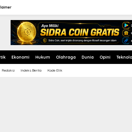
claimer
itik
Ekonomi
Hukum
Olahraga
Dunia
Opini
Teknolo
Redaksi
Indeks Berita
Kode Etik