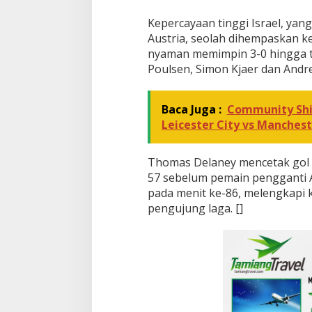
Kepercayaan tinggi Israel, yan
Austria, seolah dihempaskan k
nyaman memimpin 3-0 hingga t
Poulsen, Simon Kjaer dan Andre
Baca Juga :
Community Shie
Leicester City vs Manchest
Thomas Delaney mencetak gol 
57 sebelum pemain pengganti 
pada menit ke-86, melengkapi 
pengujung laga. []