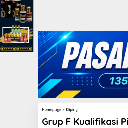
Homepage
/
Kliping
G
r
Grup F Kualifikasi 
u
p