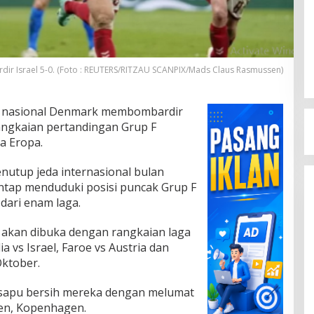
r Israel 5-0. (Foto : REUTERS/RITZAU SCANPIX/Mads Claus Rasmussen)
 nasional Denmark membombardir
angkaian pertandingan Grup F
na Eropa.
utup jeda internasional bulan
tap menduduki posisi puncak Grup F
dari enam laga.
n akan dibuka dengan rangkaian laga
a vs Israel, Faroe vs Austria dan
ktober.
sapu bersih mereka dengan melumat
rken, Kopenhagen.