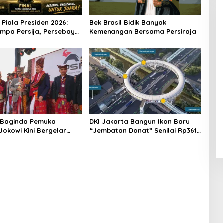
 Piala Presiden 2026:
Bek Brasil Bidik Banyak
umpa Persija, Persebaya
Kemenangan Bersama Persiraja
 Arema
i Baginda Pemuka
DKI Jakarta Bangun Ikon Baru
Jokowi Kini Bergelar
“Jembatan Donat” Senilai Rp361
or
Miliar