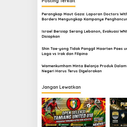
i
Posting Terkait
g
Perangkap Maut Gaza: Laporan Doctors Wit
a
Borders Mengungkap Kampanye Penghancu
s
Total Israel
Israel Bersiap Serang Lebanon, Evakuasi WN
i
Disiapkan
p
o
Shin Tae-yong Tidak Panggil Maarten Paes u
Laga vs Irak dan Filipina
s
Wamenkumham Minta Belanja Produk Dalam
Negeri Harus Terus Digelorakan
Jangan Lewatkan