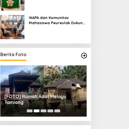
IKAPA dan Komunitas
Mahasiswa Peureulak Dukung
Pemekaran DOB Peureulak
Raya
Berita Foto
[FOTO] Rumah Adat Melayu
[FOTO] Tunas Mu
Tamiang
Perempat Final