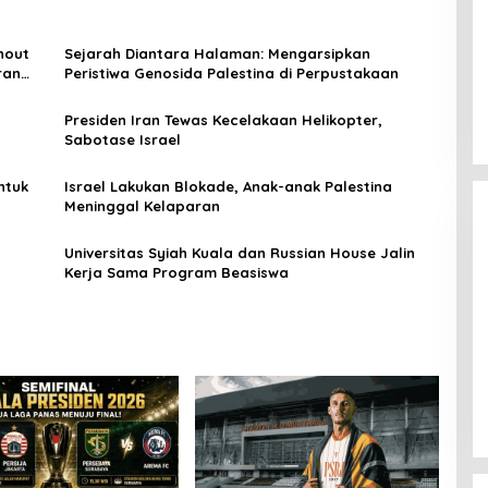
hout
Sejarah Diantara Halaman: Mengarsipkan
ran
Peristiwa Genosida Palestina di Perpustakaan
I
Presiden Iran Tewas Kecelakaan Helikopter,
Sabotase Israel
ntuk
Israel Lakukan Blokade, Anak-anak Palestina
Meninggal Kelaparan
Universitas Syiah Kuala dan Russian House Jalin
Kerja Sama Program Beasiswa
[FOTO] Anies Baswedan Tinjau
Program Turun Tangan Air Bersih
di Bandar Pusaka