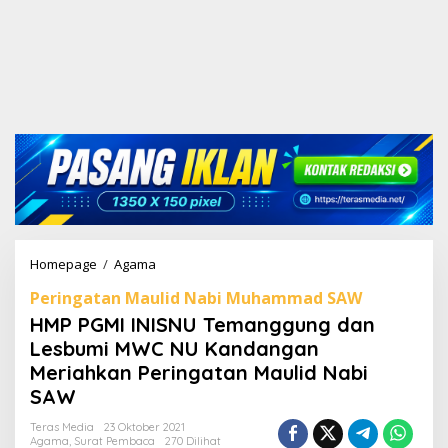
Homepage
/
Agama
H
M
Peringatan Maulid Nabi Muhammad SAW
P
P
HMP PGMI INISNU Temanggung dan
G
Lesbumi MWC NU Kandangan
M
Meriahkan Peringatan Maulid Nabi
I
I
SAW
N
I
Teras Media
23 Oktober 2021
Agama
,
Surat Pembaca
270 Dilihat
S