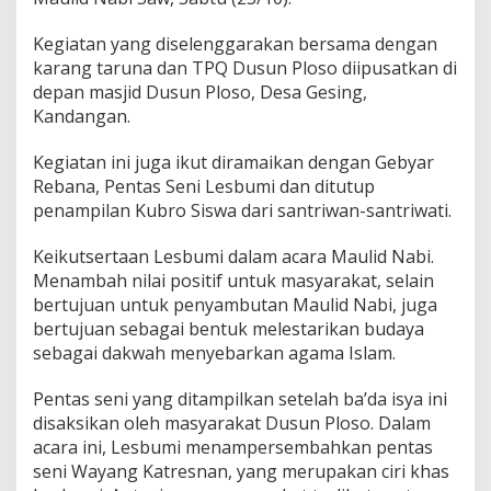
N
U
Kegiatan yang diselenggarakan bersama dengan
K
karang taruna dan TPQ Dusun Ploso diipusatkan di
a
depan masjid Dusun Ploso, Desa Gesing,
n
Kandangan.
d
a
n
Kegiatan ini juga ikut diramaikan dengan Gebyar
g
Rebana, Pentas Seni Lesbumi dan ditutup
a
penampilan Kubro Siswa dari santriwan-santriwati.
n
M
Keikutsertaan Lesbumi dalam acara Maulid Nabi.
e
r
Menambah nilai positif untuk masyarakat, selain
i
bertujuan untuk penyambutan Maulid Nabi, juga
a
bertujuan sebagai bentuk melestarikan budaya
h
sebagai dakwah menyebarkan agama Islam.
k
a
n
Pentas seni yang ditampilkan setelah ba’da isya ini
P
disaksikan oleh masyarakat Dusun Ploso. Dalam
e
acara ini, Lesbumi menampersembahkan pentas
r
seni Wayang Katresnan, yang merupakan ciri khas
i