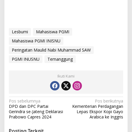
Lesbumi
Mahasiswa PGMI
Mahasiswa PGMI INISNU
Peringatan Maulid Nabi Muhammad SAW
PGMI INUSNU
Temanggung
Ikuti Kami
N
Pos sebelumnya
Pos berikutnya
DPD dan DPC Partai
Kementerian Perdagangan
a
Gerindra se-Jateng Deklarasi
Lepas Ekspor Kopi Gayo
v
Prabowo Capres 2024
Arabica ke Inggris
i
Posting Terkait