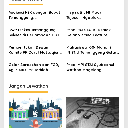
g
a
Audiensi KEK dengan Bupati
Inspiratif, MI Maarif
s
Temanggung,
Tejosari Ngablak
Pembangunan Ekraf
Selenggarakan Visiting
i
Jangan Ujug-Ujug?
Lecturer Hadirkan Dekan
DWP Dinkes Temanggung
Prodi PAI STAI IC Demak
p
FTK INISNU Temanggung
Sukses di Perlombaan HUT
Gelar Visiting Lecture,
GOW ke-72
Hadirkan Dekan FTK INISNU
o
Temanggung
Pembentukan Dewan
Mahasiswa KKN Mandiri
s
Komite PP Darul Muttaqien
INISNU Temanggung Gelar
3: Langkah Strategis
Kegiatan Penataan
Meningkatkan Pengelolaan
Perpustakaan MI Roudlotut
Gelar Sarasehan dan FGD,
Prodi MPI STAI Syubbanul
Lembaga
Thullab
Agus Muslim: Jadilah
Wathon Magelang
Keluarga
Benchmarking di INISNU
Temanggung
Jangan Lewatkan