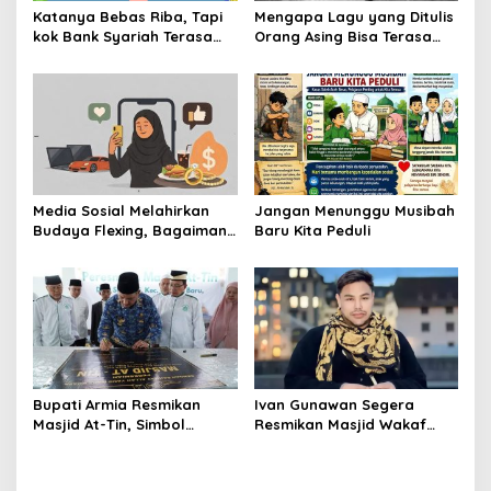
Katanya Bebas Riba, Tapi
Mengapa Lagu yang Ditulis
kok Bank Syariah Terasa
Orang Asing Bisa Terasa
Lebih Mahal?
Sangat Personal?
Media Sosial Melahirkan
Jangan Menunggu Musibah
Budaya Flexing, Bagaimana
Baru Kita Peduli
Islam Memandangnya?
Bupati Armia Resmikan
Ivan Gunawan Segera
Masjid At-Tin, Simbol
Resmikan Masjid Wakaf
Kebangkitan Warga
Pertama di Aceh Tamiang
Sukajadi Pascabanjir