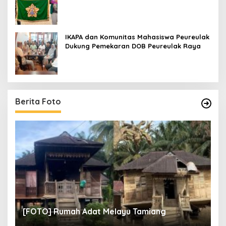
IKAPA dan Komunitas Mahasiswa Peureulak
Dukung Pemekaran DOB Peureulak Raya
Berita Foto
un
[
[FOTO] Rumah Adat Melayu Tamiang
Fi