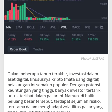
i
p
t
o
d
a
l
a
m
P
e
r
s
Photo/ILUSTRASI
p
e
k
Dalam beberapa tahun terakhir, investasi dalam
t
aset digital, khususnya kripto (mata uang digital)
i
belakangan ini semakin populer. Dengan potensi
f
E
keuntungan yang tinggi, banyak investor tertarik
k
untuk terlibat dalam pasar ini. Namun, di balik
o
peluang besar tersebut, terdapat sejumlah risiko,
n
terutama dalam menghadapi volatilitas pasar yang
o
m