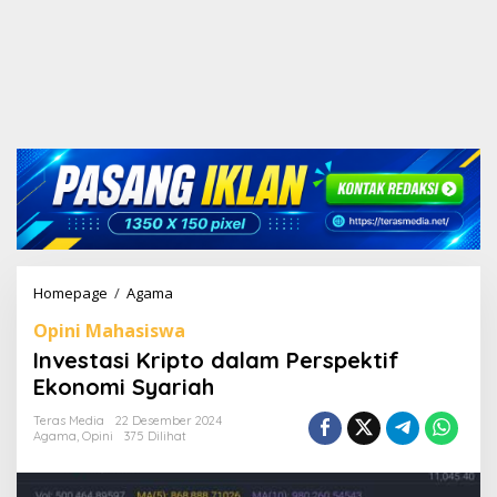
Homepage
/
Agama
I
n
Opini Mahasiswa
v
e
Investasi Kripto dalam Perspektif
s
Ekonomi Syariah
t
a
Teras Media
22 Desember 2024
s
Agama
,
Opini
375 Dilihat
i
K
r