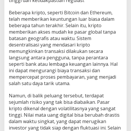
tinggi dan ketidakpastian regulasi.
i
S
Beberapa kripto, seperti Bitcoin dan Ethereum,
y
telah memberikan keuntungan luar biasa dalam
a
beberapa tahun terakhir. Selain itu, kripto
r
i
memberikan akses mudah ke pasar global tanpa
a
batasan geografis atau waktu. Sistem
h
desentralisasi yang mendasari kripto
memungkinkan transaksi dilakukan secara
langsung antara pengguna, tanpa perantara
seperti bank atau lembaga keuangan lainnya. Hal
ini dapat mengurangi biaya transaksi dan
mempercepat proses pembayaran, yang menjadi
salah satu daya tarik utama.
Namun, di balik peluang tersebut, terdapat
sejumlah risiko yang tak bisa diabaikan. Pasar
kripto dikenal dengan volatilitasnya yang sangat
tinggi. Nilai mata uang digital bisa berubah drastis
dalam waktu singkat, yang dapat merugikan
investor yang tidak siap dengan fluktuasi ini. Selain