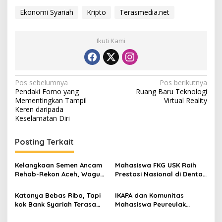
Ekonomi Syariah
Kripto
Terasmedia.net
Ikuti Kami
N
Pos sebelumnya
Pos berikutnya
Pendaki Fomo yang
Ruang Baru Teknologi
a
Mementingkan Tampil
Virtual Reality
v
Keren daripada
Keselamatan Diri
i
g
Posting Terkait
a
s
Kelangkaan Semen Ancam
Mahasiswa FKG USK Raih
Rehab-Rekon Aceh, Wagub
Prestasi Nasional di Dental
i
Laporkan ke Mendagri
Scientific Competition 2026
p
Katanya Bebas Riba, Tapi
IKAPA dan Komunitas
kok Bank Syariah Terasa
Mahasiswa Peureulak
o
Lebih Mahal?
Dukung Pemekaran DOB
Peureulak Raya