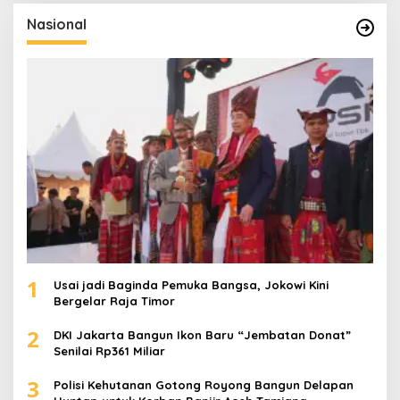
i
u
Nasional
n
t
u
k
:
1
Usai jadi Baginda Pemuka Bangsa, Jokowi Kini
Bergelar Raja Timor
2
DKI Jakarta Bangun Ikon Baru “Jembatan Donat”
Senilai Rp361 Miliar
3
Polisi Kehutanan Gotong Royong Bangun Delapan