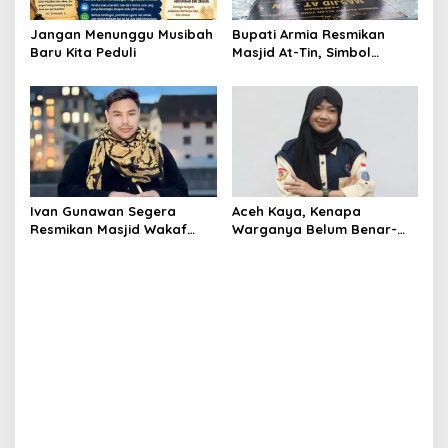
Jangan Menunggu Musibah
Bupati Armia Resmikan
Baru Kita Peduli
Masjid At-Tin, Simbol
Kebangkitan Warga
Sukajadi Pascabanjir
Ivan Gunawan Segera
Aceh Kaya, Kenapa
Resmikan Masjid Wakaf
Warganya Belum Benar-
Pertama di Aceh Tamiang
Benar Merasa Sejahtera?