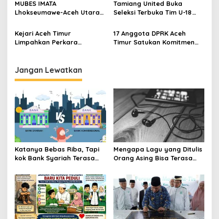
s
MUBES IMATA
Tamiang United Buka
Lhokseumawe-Aceh Utara
Seleksi Terbuka Tim U-18
Sukses, Sabra Al Muqtadha
untuk Turnamen Ketua KONI
Terpilih Pimpin Periode
Aceh 2026
Kejari Aceh Timur
17 Anggota DPRK Aceh
2026–2027
Limpahkan Perkara
Timur Satukan Komitmen
Kekerasan Anak ke
Dukung DOB Peureulak
Pengadilan Negeri Idi
Raya
Jangan Lewatkan
Katanya Bebas Riba, Tapi
Mengapa Lagu yang Ditulis
kok Bank Syariah Terasa
Orang Asing Bisa Terasa
Lebih Mahal?
Sangat Personal?