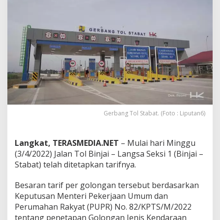
j
a
i
–
L
a
n
g
s
a
S
e
k
Gerbang Tol Stabat. (Foto : Liputan6)
s
i
I
Langkat, TERASMEDIA.NET
– Mulai hari Minggu
M
(3/4/2022) Jalan Tol Binjai – Langsa Seksi 1 (Binjai –
u
Stabat) telah ditetapkan tarifnya.
l
a
i
Besaran tarif per golongan tersebut berdasarkan
B
Keputusan Menteri Pekerjaan Umum dan
e
Perumahan Rakyat (PUPR) No. 82/KPTS/M/2022
r
tentang penetapan Golongan Jenis Kendaraan
o