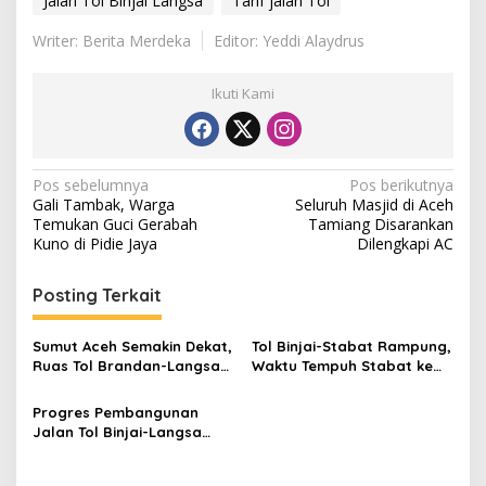
Jalan Tol Binjai Langsa
Tarif jalan Tol
Writer: Berita Merdeka
Editor: Yeddi Alaydrus
Ikuti Kami
N
Pos sebelumnya
Pos berikutnya
Gali Tambak, Warga
Seluruh Masjid di Aceh
a
Temukan Guci Gerabah
Tamiang Disarankan
v
Kuno di Pidie Jaya
Dilengkapi AC
i
Posting Terkait
g
a
Sumut Aceh Semakin Dekat,
Tol Binjai-Stabat Rampung,
s
Ruas Tol Brandan-Langsa
Waktu Tempuh Stabat ke
akan Mulai Proses
Bandara Kualanamu hanya
i
Kontruksi
45 Menit
Progres Pembangunan
p
Jalan Tol Binjai-Langsa
Sudah 35 Persen
o