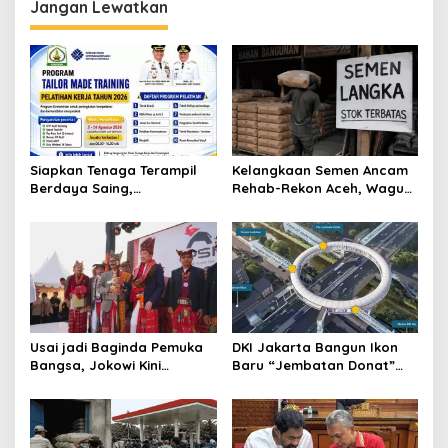
s
Jangan Lewatkan
Siapkan Tenaga Terampil
Kelangkaan Semen Ancam
Berdaya Saing,
Rehab-Rekon Aceh, Wagub
Disnakertrans Aceh
Laporkan ke Mendagri
Tamiang Buka Pelatihan
Kerja 2026
Usai jadi Baginda Pemuka
DKI Jakarta Bangun Ikon
Bangsa, Jokowi Kini
Baru “Jembatan Donat”
Bergelar Raja Timor
Senilai Rp361 Miliar