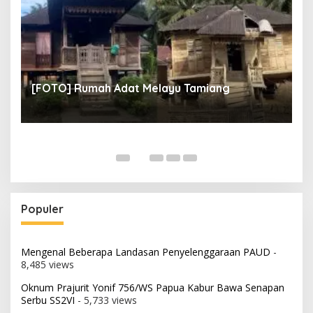
un
[
[FOTO] Rumah Adat Melayu Tamiang
Fi
Populer
Mengenal Beberapa Landasan Penyelenggaraan PAUD
-
8,485 views
Oknum Prajurit Yonif 756/WS Papua Kabur Bawa Senapan
Serbu SS2VI
- 5,733 views