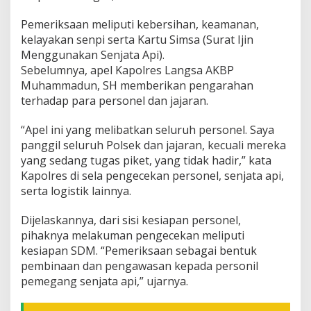
n
Pemeriksaan meliputi kebersihan, keamanan,
p
i
kelayakan senpi serta Kartu Simsa (Surat Ijin
d
Menggunakan Senjata Api).
a
Sebelumnya, apel Kapolres Langsa AKBP
n
Muhammadun, SH memberikan pengarahan
S
a
terhadap para personel dan jajaran.
r
a
“Apel ini yang melibatkan seluruh personel. Saya
n
panggil seluruh Polsek dan jajaran, kecuali mereka
a
yang sedang tugas piket, yang tidak hadir,” kata
O
p
Kapolres di sela pengecekan personel, senjata api,
e
serta logistik lainnya.
r
a
Dijelaskannya, dari sisi kesiapan personel,
s
pihaknya melakuman pengecekan meliputi
i
o
kesiapan SDM. “Pemeriksaan sebagai bentuk
n
pembinaan dan pengawasan kepada personil
a
pemegang senjata api,” ujarnya.
l