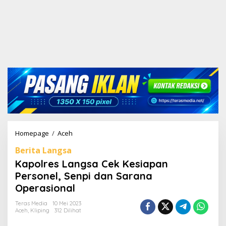
Homepage
/
Aceh
K
a
Berita Langsa
p
o
Kapolres Langsa Cek Kesiapan
l
Personel, Senpi dan Sarana
r
Operasional
e
s
Teras Media
10 Mei 2023
L
Aceh
,
Kliping
312 Dilihat
a
n