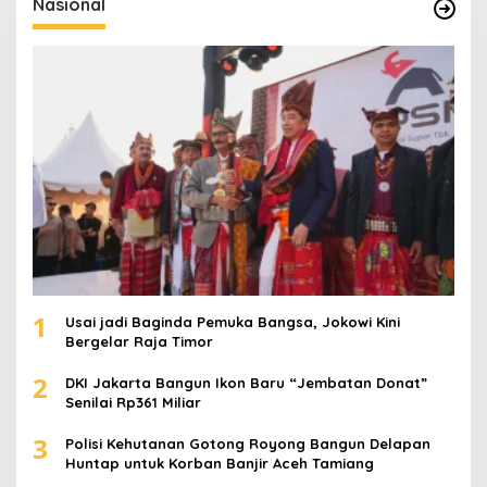
Nasional
n
t
u
k
:
1
Usai jadi Baginda Pemuka Bangsa, Jokowi Kini
Bergelar Raja Timor
2
DKI Jakarta Bangun Ikon Baru “Jembatan Donat”
Senilai Rp361 Miliar
3
Polisi Kehutanan Gotong Royong Bangun Delapan
Huntap untuk Korban Banjir Aceh Tamiang