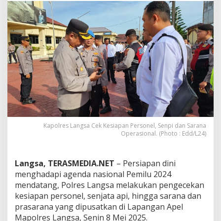
g
s
a
C
e
k
K
e
s
i
a
p
a
n
Kapolres Langsa Cek Kesiapan Personel, Senpi dan Sarana
P
Operasional. (Photo : Edd/L24)
e
r
s
Langsa, TERASMEDIA.NET
– Persiapan dini
o
menghadapi agenda nasional Pemilu 2024
n
mendatang, Polres Langsa melakukan pengecekan
e
l
kesiapan personel, senjata api, hingga sarana dan
,
prasarana yang dipusatkan di Lapangan Apel
S
Mapolres Langsa, Senin 8 Mei 2025.
e