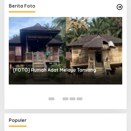
Berita Foto
un
[
[FOTO] Rumah Adat Melayu Tamiang
Fi
Populer