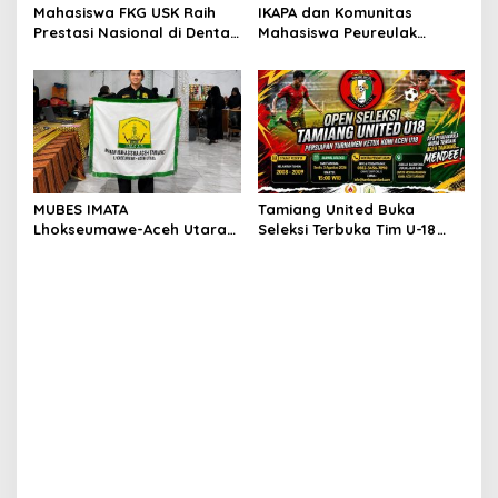
Mahasiswa FKG USK Raih
IKAPA dan Komunitas
Prestasi Nasional di Dental
Mahasiswa Peureulak
Scientific Competition 2026
Dukung Pemekaran DOB
Peureulak Raya
MUBES IMATA
Tamiang United Buka
Lhokseumawe-Aceh Utara
Seleksi Terbuka Tim U-18
Sukses, Sabra Al Muqtadha
untuk Turnamen Ketua KONI
Terpilih Pimpin Periode
Aceh 2026
2026–2027