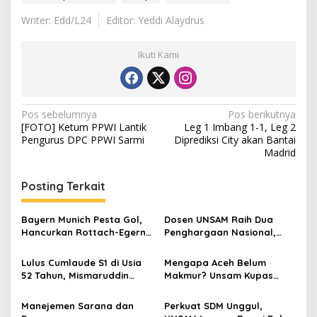
Writer: Edd/L24
Editor: Yeddi Alaydrus
Ikuti Kami
N
Pos sebelumnya
Pos berikutnya
[FOTO] Ketum PPWI Lantik
Leg 1 Imbang 1-1, Leg 2
a
Pengurus DPC PPWI Sarmi
Diprediksi City akan Bantai
v
Madrid
i
Posting Terkait
g
a
Bayern Munich Pesta Gol,
Dosen UNSAM Raih Dua
s
Hancurkan Rottach-Egern
Penghargaan Nasional,
15-0
Bukti Nyata Inovasi
i
Berdampak bagi
Lulus Cumlaude S1 di Usia
Mengapa Aceh Belum
p
Masyarakat
52 Tahun, Mismaruddin
Makmur? Unsam Kupas
Langsung Diganjar
Paradoks Negeri Kaya
o
Beasiswa S2
Sumber Daya
Manejemen Sarana dan
Perkuat SDM Unggul,
s