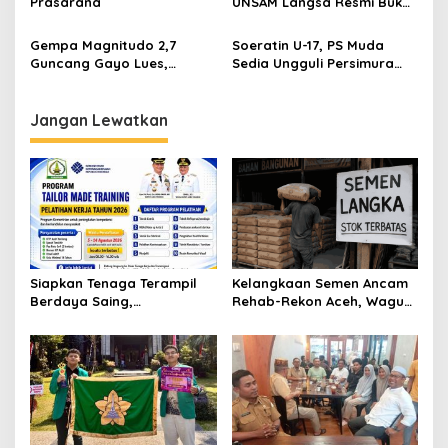
Prasarana
UNSAM Langsa Resmi Buka
Program Magister Teknik
Mesin
Gempa Magnitudo 2,7
Soeratin U-17, PS Muda
Guncang Gayo Lues,
Sedia Ungguli Persimura
Terasa hingga Langsa
Pidie 4-2
Jangan Lewatkan
Siapkan Tenaga Terampil
Kelangkaan Semen Ancam
Berdaya Saing,
Rehab-Rekon Aceh, Wagub
Disnakertrans Aceh
Laporkan ke Mendagri
Tamiang Buka Pelatihan
Kerja 2026