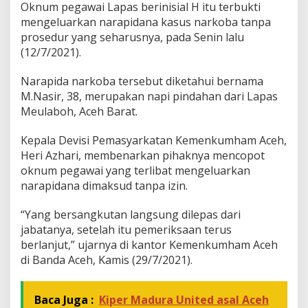
Oknum pegawai Lapas berinisial H itu terbukti
n
mengeluarkan narapidana kasus narkoba tanpa
a
prosedur yang seharusnya, pada Senin lalu
n
L
(12/7/2021).
P
L
Narapida narkoba tersebut diketahui bernama
h
M.Nasir, 38, merupakan napi pindahan dari Lapas
o
Meulaboh, Aceh Barat.
k
n
g
Kepala Devisi Pemasyarkatan Kemenkumham Aceh,
a
Heri Azhari, membenarkan pihaknya mencopot
D
oknum pegawai yang terlibat mengeluarkan
i
narapidana dimaksud tanpa izin.
c
o
p
“Yang bersangkutan langsung dilepas dari
o
jabatanya, setelah itu pemeriksaan terus
t
berlanjut,” ujarnya di kantor Kemenkumham Aceh
di Banda Aceh, Kamis (29/7/2021).
Baca Juga :
Kiper Madura United asal Aceh