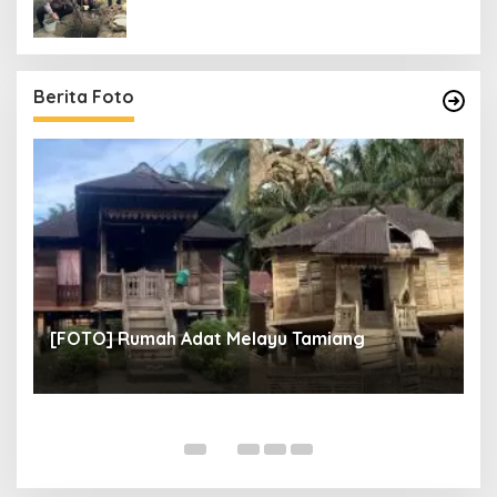
Berita Foto
un
[
[FOTO] Rumah Adat Melayu Tamiang
Fi