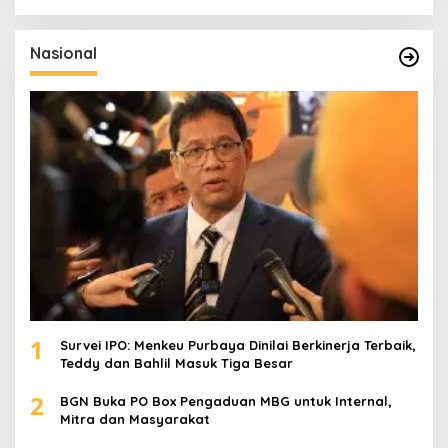
r
i
u
Nasional
n
t
u
k
:
1
Survei IPO: Menkeu Purbaya Dinilai Berkinerja Terbaik,
Teddy dan Bahlil Masuk Tiga Besar
2
BGN Buka PO Box Pengaduan MBG untuk Internal,
Mitra dan Masyarakat