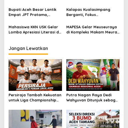
Kepahlawanan Panglima
Bersih bagi Warga Aceh
o
Polem IX Lewat Bakti Sosial
Besar
Bupati Aceh Besar Lantik
Kalapas Kualasimpang
s
Empat JPT Pratama,
Berganti, Fokus
Tekankan Integritas dan
Pertahankan WBK dan
Keberlanjutan Program
Tingkatkan Pelayanan
Mahasiswa KKN USK Gelar
MAPESA Gelar Meuseuraya
Lomba Apresiasi Literasi di
di Kompleks Makam Meurah
Gampong Lam Ujong Aceh
Seupeung Darul Imarah
Besar
Jangan Lewatkan
Persiraja Tambah Kekuatan
Putra Nagan Raya Dedi
untuk Liga Championship
Wahyuvan Ditunjuk sebagai
2026/2027, Lima Talenta
Ketua GAMBASI Regional
Lokal Aceh Resmi Dikontrak
Aceh