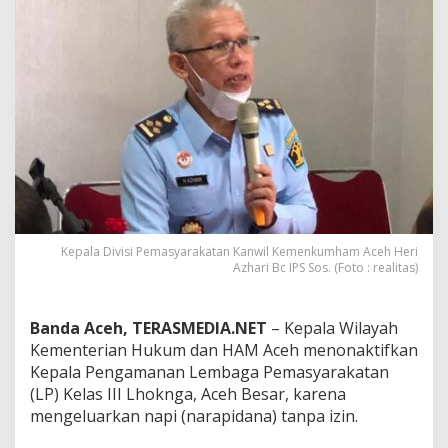
p
i
T
a
n
p
a
I
z
i
n
,
K
e
Kepala Divisi Pemasyarakatan Kanwil Kemenkumham Aceh Heri
p
Azhari Bc IPS Sos. (Foto : realitas)
a
l
a
Banda Aceh, TERASMEDIA.NET
– Kepala Wilayah
P
Kementerian Hukum dan HAM Aceh menonaktifkan
e
Kepala Pengamanan Lembaga Pemasyarakatan
n
(LP) Kelas III Lhoknga, Aceh Besar, karena
g
a
mengeluarkan napi (narapidana) tanpa izin.
m
a