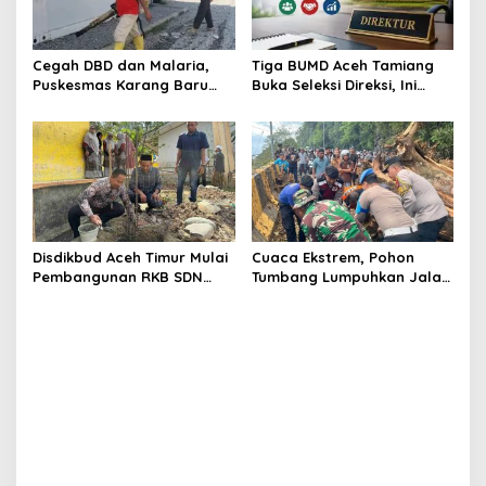
Cegah DBD dan Malaria,
Tiga BUMD Aceh Tamiang
Puskesmas Karang Baru
Buka Seleksi Direksi, Ini
Fogging Kawasan Huntara
Syarat dan Jadwal
Pendaftarannya
Disdikbud Aceh Timur Mulai
Cuaca Ekstrem, Pohon
Pembangunan RKB SDN
Tumbang Lumpuhkan Jalan
Tanah Rata Peureulak
Nasional Tapaktuan-
Pasca Banjir
Blangpidie