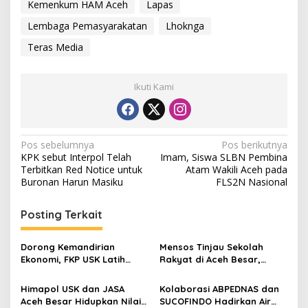
Kemenkum HAM Aceh
Lapas
Lembaga Pemasyarakatan
Lhoknga
Teras Media
Ikuti Kami
N
Pos sebelumnya
Pos berikutnya
KPK sebut Interpol Telah
Imam, Siswa SLBN Pembina
a
Terbitkan Red Notice untuk
Atam Wakili Aceh pada
v
Buronan Harun Masiku
FLS2N Nasional
i
Posting Terkait
g
a
Dorong Kemandirian
Mensos Tinjau Sekolah
s
Ekonomi, FKP USK Latih
Rakyat di Aceh Besar,
Warga Neuheun Olah
Pemerintah Aceh Tegaskan
i
Produk Perikanan
Dukungan Penuh
Himapol USK dan JASA
Kolaborasi ABPEDNAS dan
p
Aceh Besar Hidupkan Nilai
SUCOFINDO Hadirkan Air