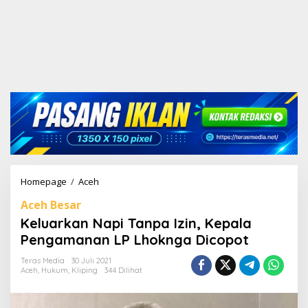
Homepage
/
Aceh
K
e
Aceh Besar
l
u
Keluarkan Napi Tanpa Izin, Kepala
a
Pengamanan LP Lhoknga Dicopot
r
k
Teras Media
30 Juli 2021
a
Aceh
,
Hukum
,
Kliping
344 Dilihat
n
N
a