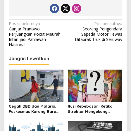
N
Pos sebelumnya
Pos berikutnya
Ganjar Pranowo
Seorang Pengendara
a
Perjuangkan Pocut Meurah
Sepeda Motor Tewas
v
Intan jadi Pahlawan
Ditabrak Truk di Seruway
Nasional
i
g
Jangan Lewatkan
a
s
i
p
o
s
Cegah DBD dan Malaria,
Ilusi Kebebasan: Ketika
Puskesmas Karang Baru
Struktur Mengekang
Fogging Kawasan Huntara
Identitas Diri