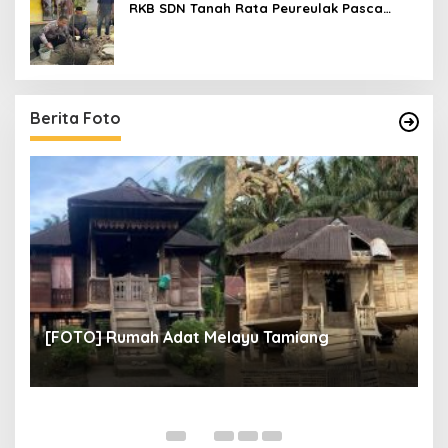
RKB SDN Tanah Rata Peureulak Pasca
Banjir
Berita Foto
un
[
[FOTO] Rumah Adat Melayu Tamiang
Fi