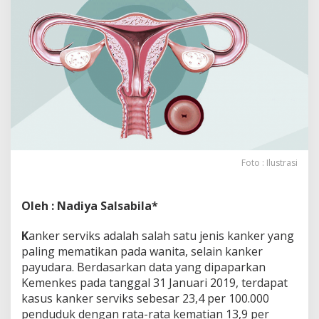
r
S
e
r
v
i
k
s
S
e
j
a
Foto : Ilustrasi
k
D
i
n
Oleh : Nadiya Salsabila*
i
K
anker serviks adalah salah satu jenis kanker yang
paling mematikan pada wanita, selain kanker
payudara. Berdasarkan data yang dipaparkan
Kemenkes pada tanggal 31 Januari 2019, terdapat
kasus kanker serviks sebesar 23,4 per 100.000
penduduk dengan rata-rata kematian 13,9 per