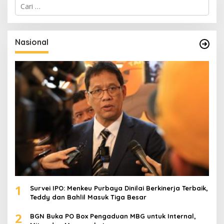
C
a
r
i
u
Nasional
n
t
u
k
:
1
Survei IPO: Menkeu Purbaya Dinilai Berkinerja Terbaik,
Teddy dan Bahlil Masuk Tiga Besar
2
BGN Buka PO Box Pengaduan MBG untuk Internal,