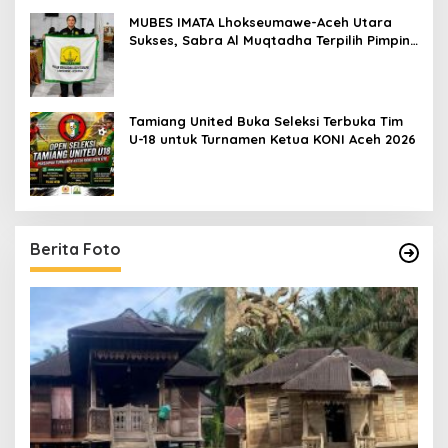
MUBES IMATA Lhokseumawe-Aceh Utara
Sukses, Sabra Al Muqtadha Terpilih Pimpin
Periode 2026–2027
Tamiang United Buka Seleksi Terbuka Tim
U-18 untuk Turnamen Ketua KONI Aceh 2026
Berita Foto
un
[