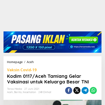
Homepage
/
Aceh
K
o
Vaksin Covid-19
d
i
Kodim 0117/Aceh Tamiang Gelar
m
Vaksinasi untuk Keluarga Besar TNI
0
1
Teras Media
27 Juni 2021
1
Aceh
,
Berita
,
Kesehatan
248 Dilihat
7
/
A