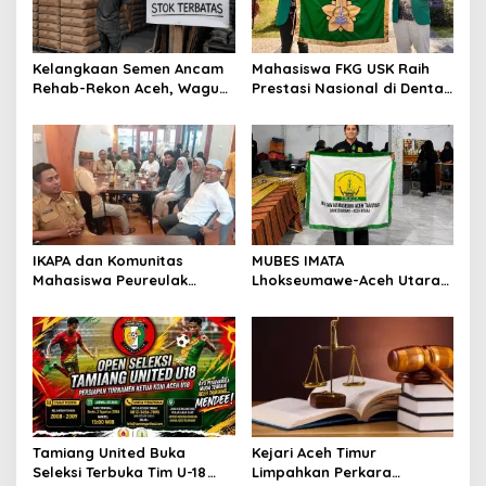
Kelangkaan Semen Ancam
Mahasiswa FKG USK Raih
Rehab-Rekon Aceh, Wagub
Prestasi Nasional di Dental
Laporkan ke Mendagri
Scientific Competition 2026
IKAPA dan Komunitas
MUBES IMATA
Mahasiswa Peureulak
Lhokseumawe-Aceh Utara
Dukung Pemekaran DOB
Sukses, Sabra Al Muqtadha
Peureulak Raya
Terpilih Pimpin Periode
2026–2027
Tamiang United Buka
Kejari Aceh Timur
Seleksi Terbuka Tim U-18
Limpahkan Perkara