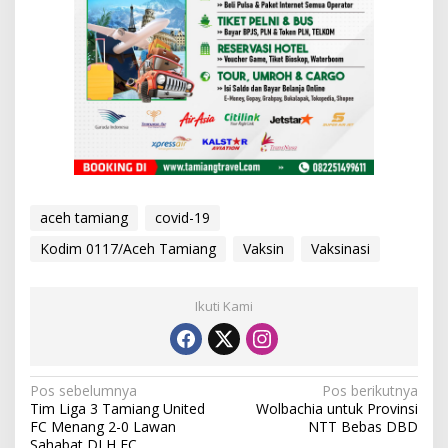
aceh tamiang
covid-19
Kodim 0117/Aceh Tamiang
Vaksin
Vaksinasi
Ikuti Kami
N
Pos sebelumnya
Pos berikutnya
Tim Liga 3 Tamiang United
Wolbachia untuk Provinsi
a
FC Menang 2-0 Lawan
NTT Bebas DBD
Sahabat DLH FC