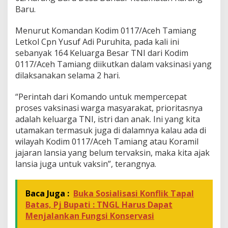
Baru.
n
t
u
Menurut Komandan Kodim 0117/Aceh Tamiang
k
Letkol Cpn Yusuf Adi Puruhita, pada kali ini
K
sebanyak 164 Keluarga Besar TNI dari Kodim
e
0117/Aceh Tamiang diikutkan dalam vaksinasi yang
l
u
dilaksanakan selama 2 hari.
a
r
“Perintah dari Komando untuk mempercepat
g
proses vaksinasi warga masyarakat, prioritasnya
a
adalah keluarga TNI, istri dan anak. Ini yang kita
B
e
utamakan termasuk juga di dalamnya kalau ada di
s
wilayah Kodim 0117/Aceh Tamiang atau Koramil
a
jajaran lansia yang belum tervaksin, maka kita ajak
r
lansia juga untuk vaksin”, terangnya.
T
N
I
Baca Juga :
Buka Sosialisasi Konflik Tapal
Batas, Pj Bupati : TNGL Harus Dapat
Menjalankan Fungsi Konservasi