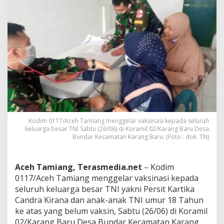
c
e
h
T
a
m
i
a
n
g
G
e
l
Kodim 0117/Aceh Tamiang menggelar vaksinasi kepada seluruh
a
keluarga besar TNI Sabtu (26/06) di Koramil 02/Karang Baru Desa
r
Bundar Kecamatan Karang Baru. (Foto : dok. TN)
V
a
k
Aceh Tamiang, Terasmedia.net
– Kodim
s
0117/Aceh Tamiang menggelar vaksinasi kepada
i
n
seluruh keluarga besar TNI yakni Persit Kartika
a
Candra Kirana dan anak-anak TNI umur 18 Tahun
s
ke atas yang belum vaksin, Sabtu (26/06) di Koramil
i
02/Karang Baru Desa Bundar Kecamatan Karang
u