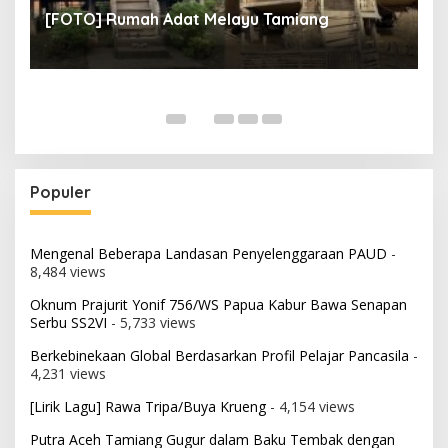
[FOTO] Rumah Adat Melayu Tamiang
Fi
Populer
Mengenal Beberapa Landasan Penyelenggaraan PAUD
-
8,484 views
Oknum Prajurit Yonif 756/WS Papua Kabur Bawa Senapan
Serbu SS2VI
- 5,733 views
Berkebinekaan Global Berdasarkan Profil Pelajar Pancasila
-
4,231 views
[Lirik Lagu] Rawa Tripa/Buya Krueng
- 4,154 views
Putra Aceh Tamiang Gugur dalam Baku Tembak dengan