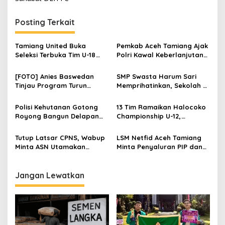
v
i
Posting Terkait
g
a
Tamiang United Buka
Pemkab Aceh Tamiang Ajak
s
Seleksi Terbuka Tim U-18
Polri Kawal Keberlanjutan
untuk Turnamen Ketua KONI
Pembangunan
i
Aceh 2026
[FOTO] Anies Baswedan
SMP Swasta Harum Sari
p
Tinjau Program Turun
Memprihatinkan, Sekolah di
Tangan Air Bersih di Bandar
Pedalaman Aceh Tamiang
o
Pusaka
Harapkan Revitalisasi
Polisi Kehutanan Gotong
13 Tim Ramaikan Halocoko
s
Royong Bangun Delapan
Championship U-12,
Huntap untuk Korban
Bangkitkan Semangat
Banjir Aceh Tamiang
Sepak Bola Pascabanjir
Tutup Latsar CPNS, Wabup
LSM Netfid Aceh Tamiang
Minta ASN Utamakan
Minta Penyaluran PIP dan
Integritas dan Pelayanan
KIP Kuliah Diawasi Ketat,
Publik
Bantuan Harus Diterima
Utuh
Jangan Lewatkan