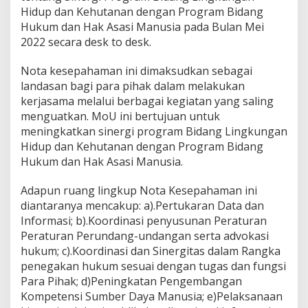
Hidup dan Kehutanan dengan Program Bidang
g
a
Hukum dan Hak Asasi Manusia pada Bulan Mei
n
2022 secara desk to desk.
M
e
Nota kesepahaman ini dimaksudkan sebagai
n
landasan bagi para pihak dalam melakukan
k
u
kerjasama melalui berbagai kegiatan yang saling
m
menguatkan. MoU ini bertujuan untuk
H
meningkatkan sinergi program Bidang Lingkungan
A
Hidup dan Kehutanan dengan Program Bidang
M
Hukum dan Hak Asasi Manusia.
Adapun ruang lingkup Nota Kesepahaman ini
diantaranya mencakup: a).Pertukaran Data dan
Informasi; b).Koordinasi penyusunan Peraturan
Peraturan Perundang-undangan serta advokasi
hukum; c).Koordinasi dan Sinergitas dalam Rangka
penegakan hukum sesuai dengan tugas dan fungsi
Para Pihak; d)Peningkatan Pengembangan
Kompetensi Sumber Daya Manusia; e)Pelaksanaan