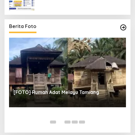
Berita Foto
un
[
[FOTO] Rumah Adat Melayu Tamiang
Fi