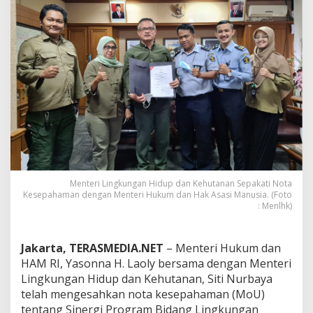
e
p
a
k
a
t
i
N
o
t
a
K
e
s
Menteri Lingkungan Hidup dan Kehutanan Sepakati Nota
e
Kesepahaman dengan Menteri Hukum dan Hak Asasi Manusia. (Foto
p
: Menlhk)
a
h
a
Jakarta, TERASMEDIA.NET
– Menteri Hukum dan
m
a
HAM RI, Yasonna H. Laoly bersama dengan Menteri
n
Lingkungan Hidup dan Kehutanan, Siti Nurbaya
d
telah mengesahkan nota kesepahaman (MoU)
e
tentang Sinergi Program Bidang Lingkungan
n