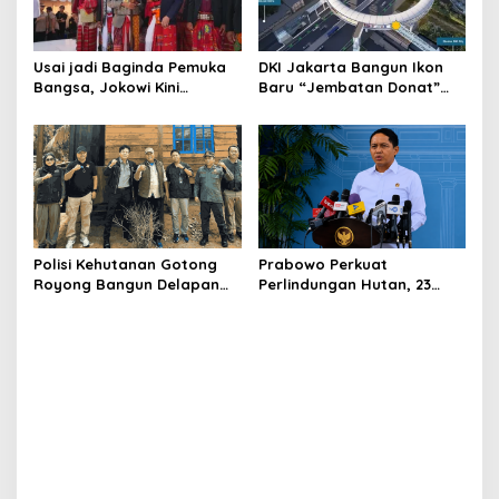
Usai jadi Baginda Pemuka
DKI Jakarta Bangun Ikon
Bangsa, Jokowi Kini
Baru “Jembatan Donat”
Bergelar Raja Timor
Senilai Rp361 Miliar
Polisi Kehutanan Gotong
Prabowo Perkuat
Royong Bangun Delapan
Perlindungan Hutan, 23
Huntap untuk Korban
Ribu Polhut Segera Direkrut
Banjir Aceh Tamiang