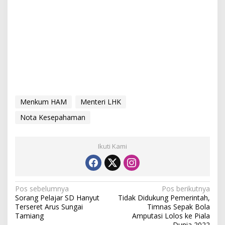
Menkum HAM
Menteri LHK
Nota Kesepahaman
Ikuti Kami
N
Pos sebelumnya
Pos berikutnya
Sorang Pelajar SD Hanyut
Tidak Didukung Pemerintah,
a
Terseret Arus Sungai
Timnas Sepak Bola
v
Tamiang
Amputasi Lolos ke Piala
Dunia 2022