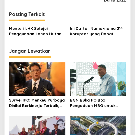
i
g
Posting Terkait
a
s
Menteri LHK Setujui
Ini Daftar Nama-nama 214
Penggunaan Lahan Hutan
Koruptor yang Dapat
i
untuk Peningkatan Jalan
Remisi HUT RI ke-76
p
Jantho-Lamno
Jangan Lewatkan
o
s
Survei IPO: Menkeu Purbaya
BGN Buka PO Box
Dinilai Berkinerja Terbaik,
Pengaduan MBG untuk
Teddy dan Bahlil Masuk
Internal, Mitra dan
Tiga Besar
Masyarakat