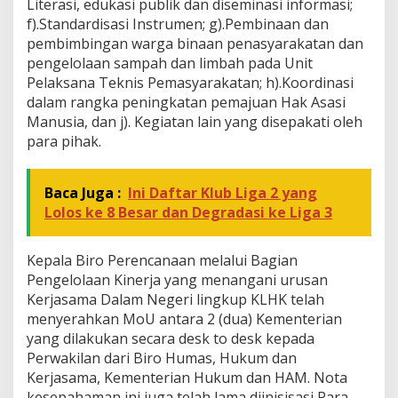
Literasi, edukasi publik dan diseminasi informasi;
f).Standardisasi Instrumen; g).Pembinaan dan
pembimbingan warga binaan penasyarakatan dan
pengelolaan sampah dan limbah pada Unit
Pelaksana Teknis Pemasyarakatan; h).Koordinasi
dalam rangka peningkatan pemajuan Hak Asasi
Manusia, dan j). Kegiatan lain yang disepakati oleh
para pihak.
Baca Juga :
Ini Daftar Klub Liga 2 yang
Lolos ke 8 Besar dan Degradasi ke Liga 3
Kepala Biro Perencanaan melalui Bagian
Pengelolaan Kinerja yang menangani urusan
Kerjasama Dalam Negeri lingkup KLHK telah
menyerahkan MoU antara 2 (dua) Kementerian
yang dilakukan secara desk to desk kepada
Perwakilan dari Biro Humas, Hukum dan
Kerjasama, Kementerian Hukum dan HAM. Nota
kesepahaman ini juga telah lama diinisisasi Para