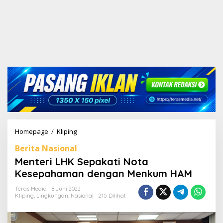
Homepage
/
Kliping
M
e
Berita Nasional
n
t
Menteri LHK Sepakati Nota
e
Kesepahaman dengan Menkum HAM
r
i
Teras Media
8 Juni 2022
L
Kliping
,
Lingkungan
,
Nasional
215 Dilihat
H
K
S