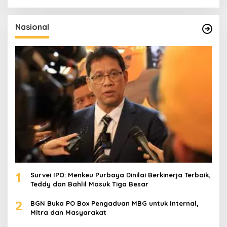
r
i
u
Nasional
n
t
u
k
:
1
Survei IPO: Menkeu Purbaya Dinilai Berkinerja Terbaik,
Teddy dan Bahlil Masuk Tiga Besar
2
BGN Buka PO Box Pengaduan MBG untuk Internal,
Mitra dan Masyarakat