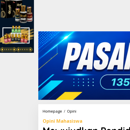
Homepage
/
Opini
M
e
Opini Mahasiswa
w
u