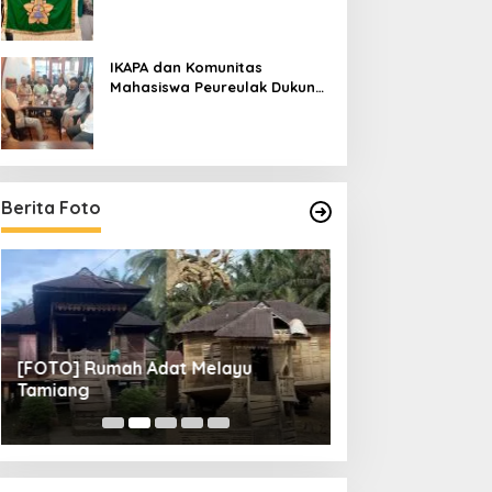
IKAPA dan Komunitas
Mahasiswa Peureulak Dukung
Pemekaran DOB Peureulak
Raya
Berita Foto
[FOTO] Rumah Adat Melayu
[FOTO] Tunas Mu
Tamiang
Perempat Final