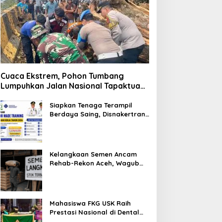
Cuaca Ekstrem, Pohon Tumbang
Lumpuhkan Jalan Nasional Tapaktuan-
Blangpidie
Siapkan Tenaga Terampil
Berdaya Saing, Disnakertrans
Aceh Tamiang Buka Pelatihan
Kerja 2026
Kelangkaan Semen Ancam
Rehab-Rekon Aceh, Wagub
Laporkan ke Mendagri
Mahasiswa FKG USK Raih
Prestasi Nasional di Dental
Scientific Competition 2026