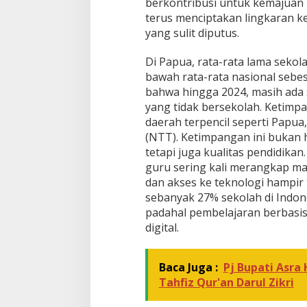
berkontribusi untuk kemajuan In
terus menciptakan lingkaran k
yang sulit diputus.
Di Papua, rata-rata lama sekol
bawah rata-rata nasional sebe
bahwa hingga 2024, masih ada s
yang tidak bersekolah. Ketimpan
daerah terpencil seperti Papu
(NTT). Ketimpangan ini bukan h
tetapi juga kualitas pendidikan
guru sering kali merangkap mata
dan akses ke teknologi hampir 
sebanyak 27% sekolah di Indone
padahal pembelajaran berbasis 
digital.
Baca Juga :
Pj Bupati Asra
Tahfiz Qur'an Darul Zikri