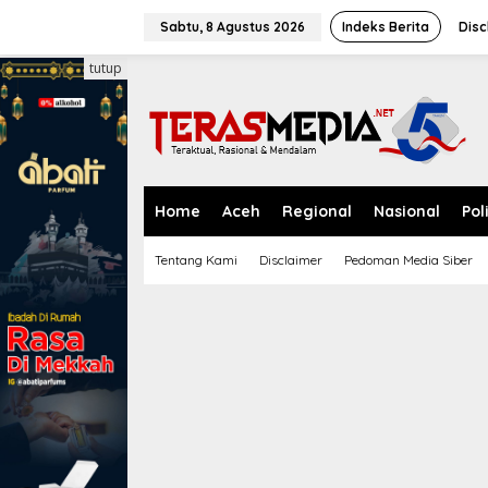
L
e
Sabtu, 8 Agustus 2026
Indeks Berita
Disc
w
a
tutup
t
i
k
e
k
o
n
Home
Aceh
Regional
Nasional
Pol
t
e
Tentang Kami
Disclaimer
Pedoman Media Siber
n