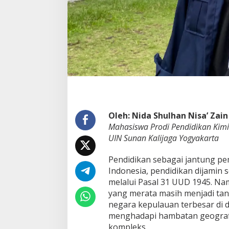
u
k
I
n
d
o
n
e
s
i
a
E
Oleh: Nida Shulhan Nisa’ Zain
m
a
Mahasiswa Prodi Pendidikan Kimi
s
UIN Sunan Kalijaga Yogyakarta
Pendidikan sebagai jantung p
Indonesia, pendidikan dijamin 
melalui Pasal 31 UUD 1945. Na
yang merata masih menjadi tan
negara kepulauan terbesar di d
menghadapi hambatan geografi
kompleks.