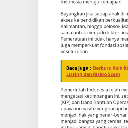
Indonesia menuju kemajuan.
Bayangkan jika setiap anak di I
akses ke pendidikan berkualita
Kalimantan, hingga pelosok M
sama untuk menjadi dokter, ins
Pemerataan ini tidak hanya men
juga memperkuat fondasi sosial
keseluruhan.
Baca Juga :
Berburu Koin K
Listing dan Risiko Scam
Pemerintah Indonesia telah m
mengatasi ketimpangan ini, sep
(KIP) dan Dana Bantuan Operasi
upaya ini masih menghadapi be
menjadi hak yang benar-benar 
menjadi bangsa yang cerdas, te
ini berjuang di bangku sekola