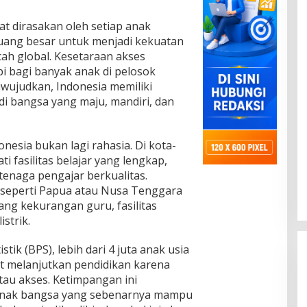
at dirasakan oleh setiap anak
luang besar untuk menjadi kekuatan
cah global. Kesetaraan akses
i bagi banyak anak di pelosok
diwujudkan, Indonesia memiliki
di bangsa yang maju, mandiri, dan
nesia bukan lagi rahasia. Di kota-
 fasilitas belajar yang lengkap,
 tenaga pengajar berkualitas.
il seperti Papua atau Nusa Tenggara
ang kekurangan guru, fasilitas
strik.
tik (BPS), lebih dari 4 juta anak usia
at melanjutkan pendidikan karena
tau akses. Ketimpangan ini
anak bangsa yang sebenarnya mampu