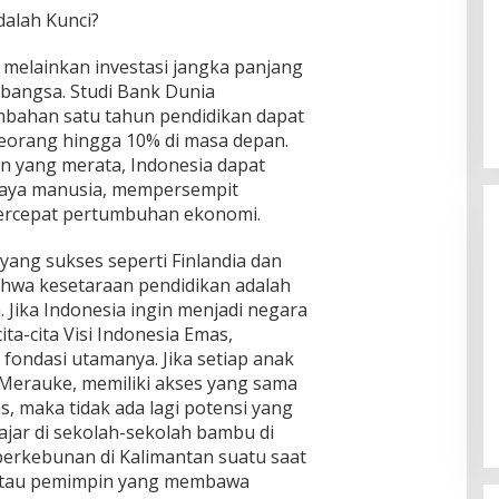
alah Kunci?
 melainkan investasi jangka panjang
angsa. Studi Bank Dunia
bahan satu tahun pendidikan dapat
orang hingga 10% di masa depan.
 yang merata, Indonesia dapat
daya manusia, mempersempit
ercepat pertumbuhan ekonomi.
 yang sukses seperti Finlandia dan
hwa kesetaraan pendidikan adalah
Jika Indonesia ingin menjadi negara
ta-cita Visi Indonesia Emas,
fondasi utamanya. Jika setiap anak
[FOTO] Anies Baswedan Tinjau
 Merauke, memiliki akses yang sama
Program Turun Tangan Air Bersih
s, maka tidak ada lagi potensi yang
di Bandar Pusaka
lajar di sekolah-sekolah bambu di
perkebunan di Kalimantan suatu saat
, atau pemimpin yang membawa