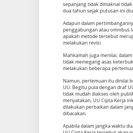
i
sepanjang tidak dimaknai tida
o
dua tahun sejak putusan ini di
n
a
Adapun dalam pertimbanganny
l
penggabungan atau omnibus law
B
e
apakah metode tersebut meru
r
melakukan revisi.
s
y
Mahkamah juga menilai, dalam
a
tidak memegang asas keterbuk
r
a
melakukan beberapa pertemua
t
Namun, pertemuan itu dinilai 
UU. Begitu pula dengan draf UU
tidak mudah diakses oleh publ
menyatakan, UU Cipta Kerja ink
dilakukan perbaikan dalam jan
dibacakan.
Apabila dalam jangka waktu dua
UU Cipta Kerja tersebut akan o