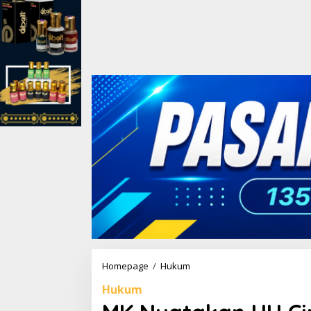
Homepage
/
Hukum
M
K
Hukum
N
y