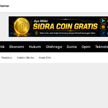
claimer
itik
Ekonomi
Hukum
Olahraga
Dunia
Opini
Teknolo
Redaksi
Indeks Berita
Kode Etik