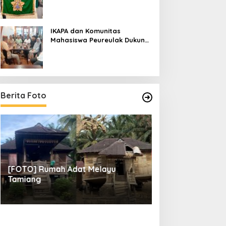
IKAPA dan Komunitas
Mahasiswa Peureulak Dukung
Pemekaran DOB Peureulak
Raya
Berita Foto
[FOTO] Rumah Adat Melayu
[FOTO] Tunas Mu
Tamiang
Perempat Final