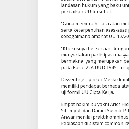
landasan hukum yang baku un
perbaikan UU tersebut.
“Guna memenuhi cara atau meto
serta keterpenuhan asas-asa
sebagaimana amanat UU 12/2011
“Khususnya berkenaan dengan
menyertakan partisipasi masya
bermakna, yang merupakan pen
pada Pasal 22A UUD 1945,” ucap
Dissenting opinion Meski demi
memiliki pendapat berbeda atau
uji formil UU Cipta Kerja.
Empat hakim itu yakni Arief H
Sitompul, dan Daniel Yusmic P.
Anwar menilai praktik omnibu
kebiasaan di sistem common la