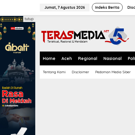
L
e
Jumat, 7 Agustus 2026
Indeks Berita
Dis
w
a
tutup
t
i
k
e
k
o
n
Home
Aceh
Regional
Nasional
Pol
t
e
Tentang Kami
Disclaimer
Pedoman Media Siber
n