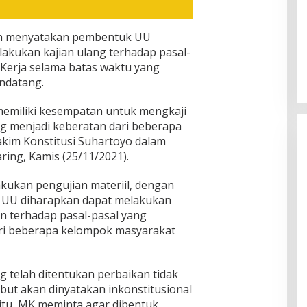
mah menyatakan pembentuk UU
akukan kajian ulang terhadap pasal-
 Kerja selama batas waktu yang
ndatang.
miliki kesempatan untuk mengkaji
g menjadi keberatan dari beberapa
kim Konstitusi Suhartoyo dalam
ring, Kamis (25/11/2021).
ukan pengujian materiil, dengan
 UU diharapkan dapat melakukan
kan terhadap pasal-pasal yang
ri beberapa kelompok masyarakat
[FOTO] Anies Baswedan Tinjau
Program Turun Tangan Air Bersih
di Bandar Pusaka
 telah ditentukan perbaikan tidak
but akan dinyatakan inkonstitusional
itu, MK meminta agar dibentuk