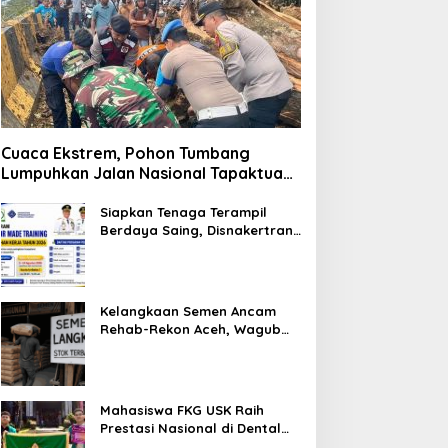
Cuaca Ekstrem, Pohon Tumbang
Lumpuhkan Jalan Nasional Tapaktuan-
Blangpidie
Siapkan Tenaga Terampil
Berdaya Saing, Disnakertrans
Aceh Tamiang Buka Pelatihan
Kerja 2026
Kelangkaan Semen Ancam
Rehab-Rekon Aceh, Wagub
Laporkan ke Mendagri
Mahasiswa FKG USK Raih
Prestasi Nasional di Dental
Scientific Competition 2026