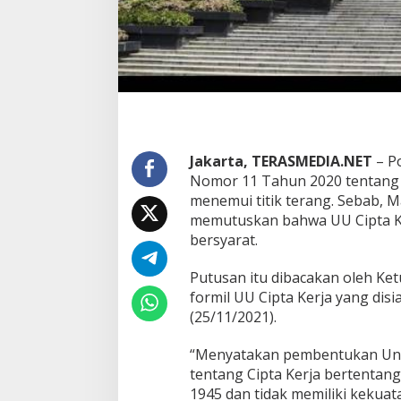
s
u
a
i
U
U
D
1
9
4
Jakarta, TERASMEDIA.NET
– P
5
Nomor 11 Tahun 2020 tentang C
d
menemui titik terang. Sebab, 
a
n
memutuskan bahwa UU Cipta Ker
I
bersyarat.
n
k
Putusan itu dibacakan oleh Ke
o
formil UU Cipta Kerja yang disi
n
s
(25/11/2021).
t
i
“Menyatakan pembentukan Un
t
tentang Cipta Kerja bertenta
u
1945 dan tidak memiliki kekua
s