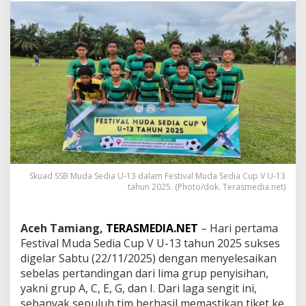
p
V
U
-
1
3
2
0
2
5
R
e
s
m
Skuad SSB Muda Sedia U-13 dalam Festival Muda Sedia Cup V U-13
i
tahun 2025. (Photo/dok. Terasmedia.net)
D
i
m
Aceh Tamiang,
TERASMEDIA.NET
– Hari pertama
u
Festival Muda Sedia Cup V U-13 tahun 2025 sukses
l
a
digelar Sabtu (22/11/2025) dengan menyelesaikan
i
sebelas pertandingan dari lima grup penyisihan,
,
yakni grup A, C, E, G, dan I. Dari laga sengit ini,
1
sebanyak sepuluh tim berhasil memastikan tiket ke
0