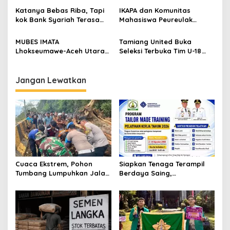
s
Katanya Bebas Riba, Tapi
IKAPA dan Komunitas
kok Bank Syariah Terasa
Mahasiswa Peureulak
Lebih Mahal?
Dukung Pemekaran DOB
Peureulak Raya
MUBES IMATA
Tamiang United Buka
Lhokseumawe-Aceh Utara
Seleksi Terbuka Tim U-18
Sukses, Sabra Al Muqtadha
untuk Turnamen Ketua KONI
Terpilih Pimpin Periode
Aceh 2026
2026–2027
Jangan Lewatkan
Cuaca Ekstrem, Pohon
Siapkan Tenaga Terampil
Tumbang Lumpuhkan Jalan
Berdaya Saing,
Nasional Tapaktuan-
Disnakertrans Aceh
Blangpidie
Tamiang Buka Pelatihan
Kerja 2026