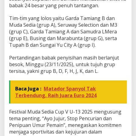
T
babak 24 besar yang penuh tantangan.
i
m
Tim-tim yang lolos yaitu Garda Tamiang B dan
L
Muda Sedia (grup A), Seruway Selection dan M3
o
(grup C), Garda Tamiang A dan Samudra LMera
l
o
(grup E), Busing dan Marabunta (grup G), serta
s
Tupah B dan Sungai Yu City A (grup I).
k
e
Pertandingan babak penyisihan masih berlanjut
B
besok, Minggu (23/11/2025), untuk tujuh grup
a
b
tersisa, yakni grup B, D, F, H, J, K, dan L.
a
k
2
Baca Juga :
Matador Spanyol Tak
4
Terbendung, Raih Juara Euro 2024
B
e
s
Festival Muda Sedia Cup V U-13 2025 mengusung
a
tema penting, “Ayo Jujur, Stop Pencurian dan
r
Penipuan Umur Pemain”, menegaskan komitmen
menjaga sportivitas dan kejujuran dalam