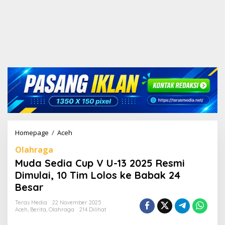
Homepage
/
Aceh
M
u
Olahraga
d
a
Muda Sedia Cup V U-13 2025 Resmi
S
Dimulai, 10 Tim Lolos ke Babak 24
e
Besar
d
i
Teras Media
22 November 2025
a
Aceh
,
Berita
,
Olahraga
214 Dilihat
C
u