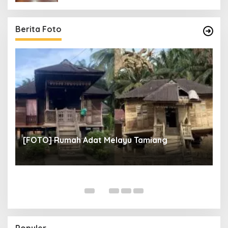
Berita Foto
un
[
[FOTO] Rumah Adat Melayu Tamiang
Fi
Populer