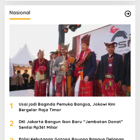
i
u
Nasional
n
t
u
k
:
1
Usai jadi Baginda Pemuka Bangsa, Jokowi Kini
Bergelar Raja Timor
2
DKI Jakarta Bangun Ikon Baru “Jembatan Donat”
Senilai Rp361 Miliar
Polisi Kehutanan Gotong Royong Bangun Delapan