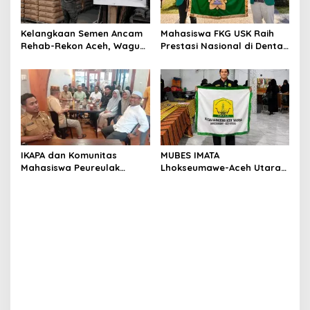
Kelangkaan Semen Ancam
Mahasiswa FKG USK Raih
Rehab-Rekon Aceh, Wagub
Prestasi Nasional di Dental
Laporkan ke Mendagri
Scientific Competition 2026
IKAPA dan Komunitas
MUBES IMATA
Mahasiswa Peureulak
Lhokseumawe-Aceh Utara
Dukung Pemekaran DOB
Sukses, Sabra Al Muqtadha
Peureulak Raya
Terpilih Pimpin Periode
2026–2027