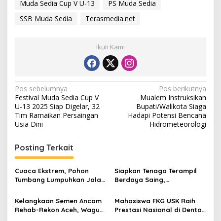
Muda Sedia Cup V U-13
PS Muda Sedia
SSB Muda Sedia
Terasmedia.net
Ikuti Kami
N
Pos sebelumnya
Pos berikutnya
Festival Muda Sedia Cup V
Mualem Instruksikan
a
U-13 2025 Siap Digelar, 32
Bupati/Walikota Siaga
v
Tim Ramaikan Persaingan
Hadapi Potensi Bencana
Usia Dini
Hidrometeorologi
i
g
Posting Terkait
a
s
Cuaca Ekstrem, Pohon
Siapkan Tenaga Terampil
Tumbang Lumpuhkan Jalan
Berdaya Saing,
i
Nasional Tapaktuan-
Disnakertrans Aceh
p
Blangpidie
Tamiang Buka Pelatihan
Kelangkaan Semen Ancam
Mahasiswa FKG USK Raih
Kerja 2026
Rehab-Rekon Aceh, Wagub
Prestasi Nasional di Dental
o
Laporkan ke Mendagri
Scientific Competition 2026