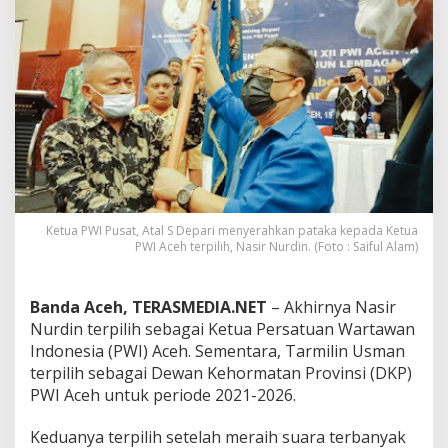
T
e
r
p
i
l
i
h
S
e
b
a
g
Ketua PWI Pusat, Atal S Depari menyerahkan pataka kepada Ketua
PWI Aceh terpilih, Nasir Nurdin. (Foto : Saiful Alam)
a
i
K
e
Banda Aceh, TERASMEDIA.NET
– Akhirnya Nasir
t
Nurdin terpilih sebagai Ketua Persatuan Wartawan
u
Indonesia (PWI) Aceh. Sementara, Tarmilin Usman
a
terpilih sebagai Dewan Kehormatan Provinsi (DKP)
P
W
PWI Aceh untuk periode 2021-2026.
I
A
Keduanya terpilih setelah meraih suara terbanyak
c