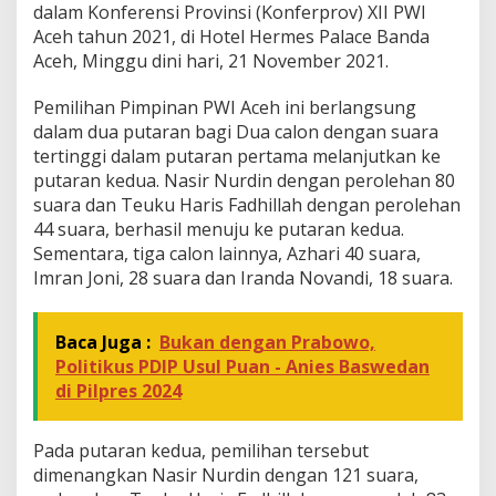
dalam Konferensi Provinsi (Konferprov) XII PWI
e
Aceh tahun 2021, di Hotel Hermes Palace Banda
h
Aceh, Minggu dini hari, 21 November 2021.
Pemilihan Pimpinan PWI Aceh ini berlangsung
dalam dua putaran bagi Dua calon dengan suara
tertinggi dalam putaran pertama melanjutkan ke
putaran kedua. Nasir Nurdin dengan perolehan 80
suara dan Teuku Haris Fadhillah dengan perolehan
44 suara, berhasil menuju ke putaran kedua.
Sementara, tiga calon lainnya, Azhari 40 suara,
Imran Joni, 28 suara dan Iranda Novandi, 18 suara.
Baca Juga :
Bukan dengan Prabowo,
Politikus PDIP Usul Puan - Anies Baswedan
di Pilpres 2024
Pada putaran kedua, pemilihan tersebut
dimenangkan Nasir Nurdin dengan 121 suara,