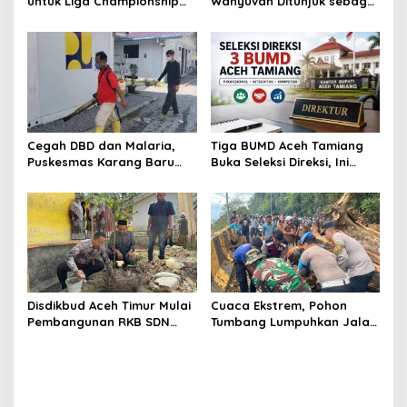
untuk Liga Championship
Wahyuvan Ditunjuk sebagai
2026/2027, Lima Talenta
Ketua GAMBASI Regional
Lokal Aceh Resmi Dikontrak
Aceh
Cegah DBD dan Malaria,
Tiga BUMD Aceh Tamiang
Puskesmas Karang Baru
Buka Seleksi Direksi, Ini
Fogging Kawasan Huntara
Syarat dan Jadwal
Pendaftarannya
Disdikbud Aceh Timur Mulai
Cuaca Ekstrem, Pohon
Pembangunan RKB SDN
Tumbang Lumpuhkan Jalan
Tanah Rata Peureulak
Nasional Tapaktuan-
Pasca Banjir
Blangpidie