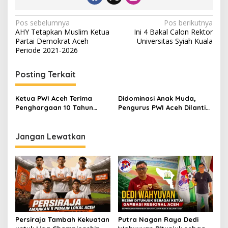
N
Pos sebelumnya
Pos berikutnya
AHY Tetapkan Muslim Ketua
Ini 4 Bakal Calon Rektor
a
Partai Demokrat Aceh
Universitas Syiah Kuala
v
Periode 2021-2026
i
Posting Terkait
g
a
Ketua PWI Aceh Terima
Didominasi Anak Muda,
s
Penghargaan 10 Tahun
Pengurus PWI Aceh Dilantik
PujaTV
di Sabang 6 Desember
i
p
Jangan Lewatkan
o
s
Persiraja Tambah Kekuatan
Putra Nagan Raya Dedi