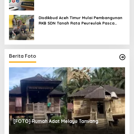
Disdikbud Aceh Timur Mulai Pembangunan
RKB SDN Tanah Rata Peureulak Pasca
Banjir
Berita Foto
un
[
[FOTO] Rumah Adat Melayu Tamiang
Fi