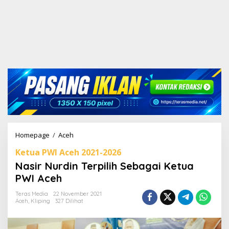
Homepage
/
Aceh
N
a
Ketua PWI Aceh 2021-2026
s
i
Nasir Nurdin Terpilih Sebagai Ketua
r
PWI Aceh
N
u
Teras Media
22 November 2021
r
Aceh
,
Kliping
327 Dilihat
d
i
n