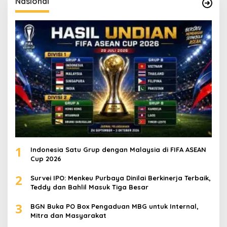
Nasional
n
t
u
k
:
1
Indonesia Satu Grup dengan Malaysia di FIFA ASEAN
Cup 2026
2
Survei IPO: Menkeu Purbaya Dinilai Berkinerja Terbaik,
Teddy dan Bahlil Masuk Tiga Besar
3
BGN Buka PO Box Pengaduan MBG untuk Internal,
Mitra dan Masyarakat