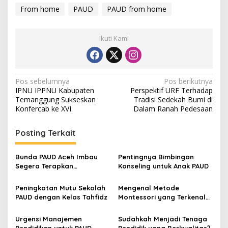
From home
PAUD
PAUD from home
Ikuti Kami
N
Pos sebelumnya
Pos berikutnya
IPNU IPPNU Kabupaten
Perspektif URF Terhadap
a
Temanggung Sukseskan
Tradisi Sedekah Bumi di
v
Konfercab ke XVI
Dalam Ranah Pedesaan
i
Posting Terkait
g
a
Bunda PAUD Aceh Imbau
Pentingnya Bimbingan
s
Segera Terapkan
Konseling untuk Anak PAUD
Penguatan Program
i
Transisi PAUD/RA ke SD/MI
Peningkatan Mutu Sekolah
Mengenal Metode
p
PAUD dengan Kelas Tahfidz
Montessori yang Terkenal
di Dunia PAUD
o
Urgensi Manajemen
Sudahkah Menjadi Tenaga
s