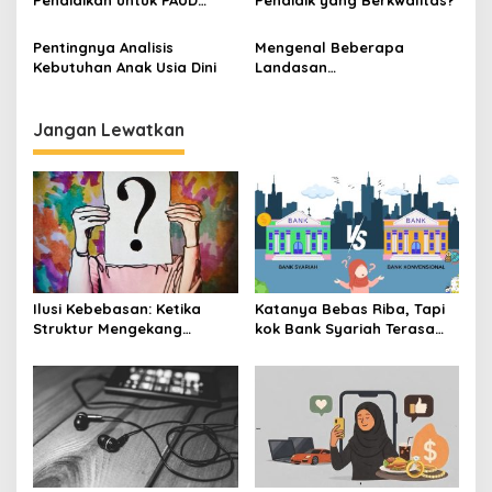
Pendidikan untuk PAUD
Pendidik yang Berkwalitas?
Hebat Berkualitas
Pentingnya Analisis
Mengenal Beberapa
Kebutuhan Anak Usia Dini
Landasan
Penyelenggaraan PAUD
Jangan Lewatkan
Ilusi Kebebasan: Ketika
Katanya Bebas Riba, Tapi
Struktur Mengekang
kok Bank Syariah Terasa
Identitas Diri
Lebih Mahal?