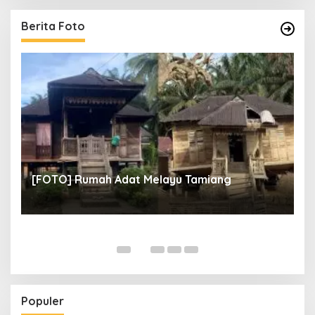
Berita Foto
un
[
[FOTO] Rumah Adat Melayu Tamiang
Fi
Populer