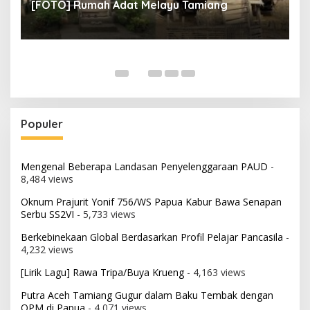
[FOTO] Rumah Adat Melayu Tamiang
Fi
Populer
Mengenal Beberapa Landasan Penyelenggaraan PAUD
-
8,484 views
Oknum Prajurit Yonif 756/WS Papua Kabur Bawa Senapan
Serbu SS2VI
- 5,733 views
Berkebinekaan Global Berdasarkan Profil Pelajar Pancasila
-
4,232 views
[Lirik Lagu] Rawa Tripa/Buya Krueng
- 4,163 views
Putra Aceh Tamiang Gugur dalam Baku Tembak dengan
OPM di Papua
- 4,071 views