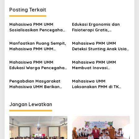
i
Posting Terkait
g
a
Mahasiswa PMM UMM
Edukasi Ergonomis dan
s
Sosialisasikan Pencegahan
Fisioterapi Gratis,
Kaku Leher pada Siswa
Mahasiswa PMM UMM Sasar
i
SMPN 1 Praya Barat
Ibu Rumah Tangga di
Manfaatkan Ruang Sempit,
Mahasiswa PMM UMM
p
Sidoarjo
Mahasiswa PMM UMM
Deteksi Stunting Anak Usia
Berinovasi Tanaman
Dini di Posyandu Desa
o
Vertikal Apotek Hidup
Jedong
Mahasiswa PMM UMM
Mahasiswa PMM UMM
s
dengan Konsep 3R
Edukasi Warga Pencegahan
Membuat Inovasi
Stunting dan Lingkungan
Terobosan Paving Ramah
Sehat
Lingkungan
Pengabdian Masyarakat
Mahasiswa UMM
Mahasiswa UMM Berikan
Laksanakan PMM di TK
Edukasi Pola Hidup Sehat
Dharma Wanita Persatuan
Sengkaling
Jangan Lewatkan