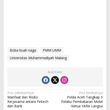
Boba buah naga
PMM UMM
Universitas Muhammadiyah Malang
Ikuti Kami
N
Pos sebelumnya
Pos berikutnya
Manfaat dan Risiko
Polda Aceh Tangkap 3
a
Kerjasama antara Fintech
Pelaku Pembakaran Mobil
v
dan Bank
Ketua YARA Langsa