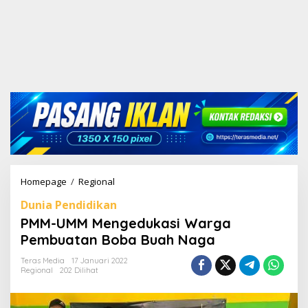
Homepage
/
Regional
P
M
Dunia Pendidikan
M
-
PMM-UMM Mengedukasi Warga
U
Pembuatan Boba Buah Naga
M
M
Teras Media
17 Januari 2022
M
Regional
202 Dilihat
e
n
g