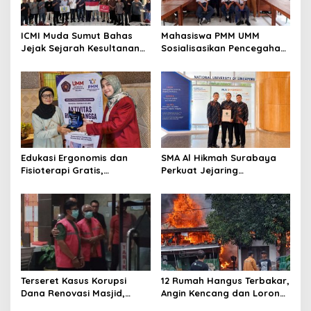
ICMI Muda Sumut Bahas
Mahasiswa PMM UMM
Jejak Sejarah Kesultanan
Sosialisasikan Pencegahan
Aceh dan Deli dalam
Kaku Leher pada Siswa
Bingkai NKRI
SMPN 1 Praya Barat
Edukasi Ergonomis dan
SMA Al Hikmah Surabaya
Fisioterapi Gratis,
Perkuat Jejaring
Mahasiswa PMM UMM Sasar
Pendidikan Global Lewat
Ibu Rumah Tangga di
Kunjungan ke Kampus
Sidoarjo
Internasional
Terseret Kasus Korupsi
12 Rumah Hangus Terbakar,
Dana Renovasi Masjid,
Angin Kencang dan Lorong
Kejari Tahan Kades dan
Sempit Hambat