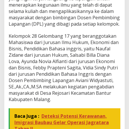
menerapkan kegunaan ilmu yang telah di dapat
B
u
selama kuliah dan mengaplikasikannya ke dalam
a
masyarakat dengan bimbingan Dosen Pembimbing
h
Lapangan (DPL) yang dibagi pada setiap kelompok.
N
a
Kelompok 28 Gelombang 17 yang beranggotakan
g
a
Mahasiswa dari Jurusan Ilmu Hukum, Ekonomi dan
Bisnis, Pendidikan Bahasa inggris, yaitu Naufal
Zidane dari jurusan Hukum, Salsabi Billa Diana
Lova, Ayunda Novia Alfianti dari jurusan Ekonomi
dan Bisnis, Febby Prapteni Sagita, Vidia Sindy Putri
dari jurusan Pendidikan Bahasa Inggris dengan
Dosen Pembimbing Lapangan Aviani Widyastuti,
SE.,Ak.,CA.,M.SA melakukan kegiatan pengabdian
masyarakat di Desa Rejosari Kecamatan Bantur
Kabupaten Malang.
Baca Juga :
Deteksi Potensi Kerawanan,
Imigrasi Baubau Gelar Operasi Jagratara
Tahap II