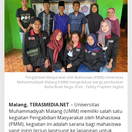
e
d
u
k
a
s
i
W
a
r
g
a
P
e
Pengabdian Masyarakat oleh Mahasiswa (PMM) Universitas
m
Muhammadiyah Malang (UMM) mengedukasi warga pembuatan
b
Boba Buah Naga. (Foto : Febby Prapteni Sagita)
u
a
t
Malang, TERASMEDIA.NET
– Universitas
a
n
Muhammadiyah Malang (UMM) memiliki salah satu
B
kegiatan Pengabdian Masyarakat oleh Mahasiswa
o
(PMM), kegiatan ini adalah sarana bagi mahasiswa
b
yang ingin terjun langsung ke lapangan untuk
a