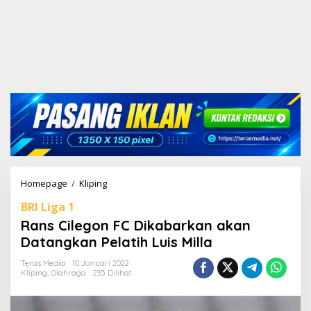
Homepage
/
Kliping
R
a
BRI Liga 1
n
s
Rans Cilegon FC Dikabarkan akan
C
Datangkan Pelatih Luis Milla
i
l
Teras Media
10 Januari 2022
e
Kliping
,
Olahraga
235 Dilihat
g
o
n