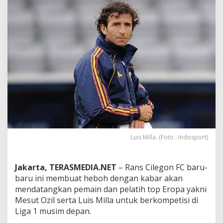
F
C
D
i
k
a
b
a
r
k
a
n
a
k
a
Luis Milla. (Foto : Indosport)
n
D
a
Jakarta, TERASMEDIA.NET
– Rans Cilegon FC baru-
t
baru ini membuat heboh dengan kabar akan
a
n
mendatangkan pemain dan pelatih top Eropa yakni
g
Mesut Ozil serta Luis Milla untuk berkompetisi di
k
Liga 1 musim depan.
a
n