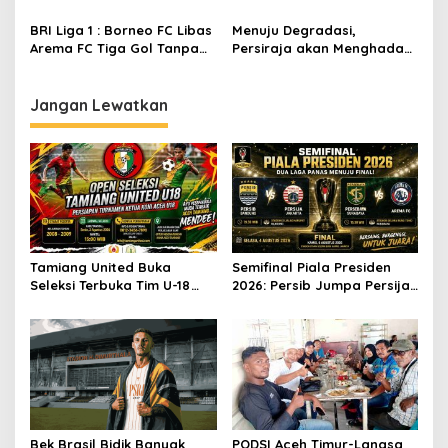
Bertahan Bali United Dua
Gol Tanpa Balas
BRI Liga 1 : Borneo FC Libas
Menuju Degradasi,
Arema FC Tiga Gol Tanpa
Persiraja akan Menghadapi
Balas
Lawan Tangguh di Pekan
ke-30
Jangan Lewatkan
Tamiang United Buka
Semifinal Piala Presiden
Seleksi Terbuka Tim U-18
2026: Persib Jumpa Persija,
untuk Turnamen Ketua KONI
Persebaya Tantang Arema
Aceh 2026
Bek Brasil Bidik Banyak
PODSI Aceh Timur-Langsa