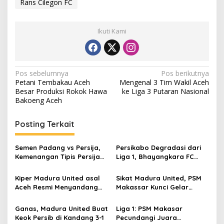
Rans Cilegon FC
Ikuti Kami
N
Pos sebelumnya
Pos berikutnya
Petani Tembakau Aceh
Mengenal 3 Tim Wakil Aceh
a
Besar Produksi Rokok Hawa
ke Liga 3 Putaran Nasional
v
Bakoeng Aceh
i
Posting Terkait
g
a
Semen Padang vs Persija,
Persikabo Degradasi dari
s
Kemenangan Tipis Persija
Liga 1, Bhayangkara FC
Jakarta 1-0
Berpotensi
i
Kiper Madura United asal
Sikat Madura United, PSM
p
Aceh Resmi Menyandang
Makassar Kunci Gelar
Status Baru
Juara BRI Liga 1 2022/2023
o
Ganas, Madura United Buat
Liga 1: PSM Makasar
s
Keok Persib di Kandang 3-1
Pecundangi Juara