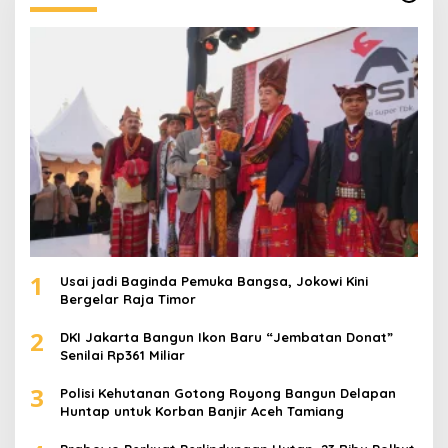
t
u
k
:
1
Usai jadi Baginda Pemuka Bangsa, Jokowi Kini
Bergelar Raja Timor
2
DKI Jakarta Bangun Ikon Baru “Jembatan Donat”
Senilai Rp361 Miliar
3
Polisi Kehutanan Gotong Royong Bangun Delapan
Huntap untuk Korban Banjir Aceh Tamiang