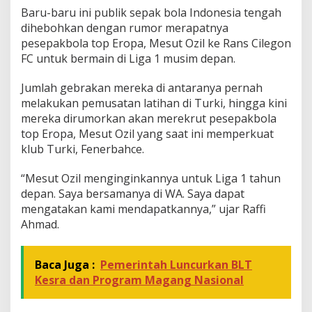
Baru-baru ini publik sepak bola Indonesia tengah
P
e
dihebohkan dengan rumor merapatnya
l
pesepakbola top Eropa, Mesut Ozil ke Rans Cilegon
a
FC untuk bermain di Liga 1 musim depan.
t
i
Jumlah gebrakan mereka di antaranya pernah
h
L
melakukan pemusatan latihan di Turki, hingga kini
u
mereka dirumorkan akan merekrut pesepakbola
i
top Eropa, Mesut Ozil yang saat ini memperkuat
s
klub Turki, Fenerbahce.
M
i
l
“Mesut Ozil menginginkannya untuk Liga 1 tahun
l
depan. Saya bersamanya di WA. Saya dapat
a
mengatakan kami mendapatkannya,” ujar Raffi
Ahmad.
Baca Juga :
Pemerintah Luncurkan BLT
Kesra dan Program Magang Nasional