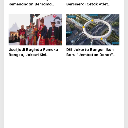
Kemenangan Bersama
Bersinergi Cetak Atlet
Persiraja
Dayung Berprestasi
Usai jadi Baginda Pemuka
DKI Jakarta Bangun Ikon
Bangsa, Jokowi Kini
Baru “Jembatan Donat”
Bergelar Raja Timor
Senilai Rp361 Miliar