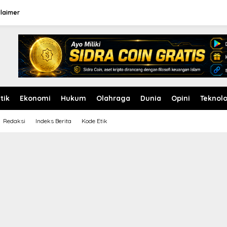
claimer
itik
Ekonomi
Hukum
Olahraga
Dunia
Opini
Teknolo
Redaksi
Indeks Berita
Kode Etik