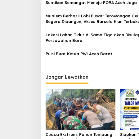
s
Suntikan Semangat Menuju PORA Aceh Jaya
i
Mualem Berhasil Lobi Pusat: Terowongan Ge
p
Segera Dibangun, Akses Barsela Kian Terbuk
o
Lokasi Lahan Tidur di Sama Tiga akan Disulap
s
Persawahan Baru
Puisi Buat Ketua PWI Aceh Barat
Jangan Lewatkan
[FOTO] Anies Bas
Program Turun Ta
di Bandar Pusaka
Cuaca Ekstrem, Pohon Tumbang
Siapkan 