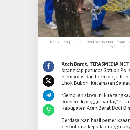
M
a
i
n
C
h
i
p
Petugas Satpol PP memberikan nasihat kepada s
D
wisata Lhok
o
m
i
Aceh Barat, TERASMEDIA.NET
n
ditangkap petugas Satuan Poli
o
d
membolos dan bermain judi chi
i
Lhok Bubon, Kecamatan Samati
P
a
“Sembilan siswa ini kita tangk
n
domino di pinggir pantai,” kat
t
a
Kabupaten Aceh Barat Dodi Bim
i
W
Berdasarkan hasil pemeriksaan
i
berbohong kepada orangtuany
s