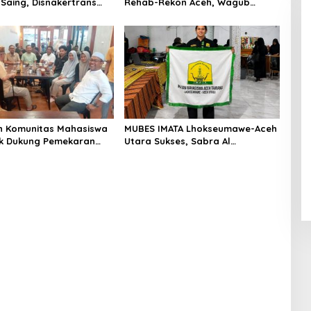
Saing, Disnakertrans
Rehab-Rekon Aceh, Wagub
iang Buka Pelatihan
Laporkan ke Mendagri
26
n Komunitas Mahasiswa
MUBES IMATA Lhokseumawe-Aceh
k Dukung Pemekaran
Utara Sukses, Sabra Al
eulak Raya
Muqtadha Terpilih Pimpin Periode
2026–2027