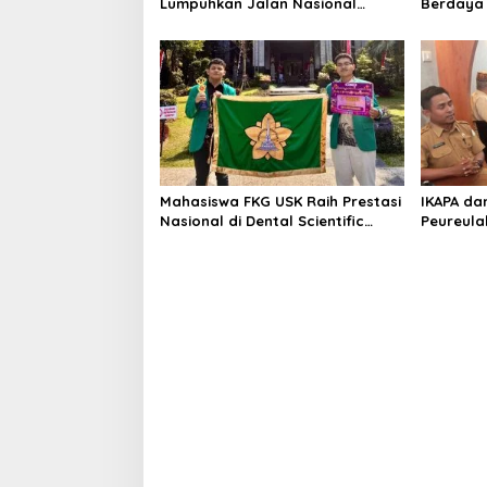
Lumpuhkan Jalan Nasional
Berdaya 
Tapaktuan-Blangpidie
Aceh Tam
Kerja 20
Mahasiswa FKG USK Raih Prestasi
IKAPA da
Nasional di Dental Scientific
Peureula
Competition 2026
DOB Peur