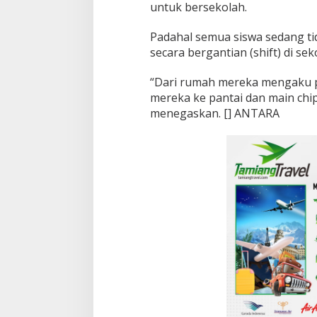
untuk bersekolah.
a
t
a
Padahal semua siswa sedang ti
L
secara bergantian (shift) di sek
h
o
“Dari rumah mereka mengaku p
k
mereka ke pantai dan main chi
B
u
menegaskan. [] ANTARA
b
o
n