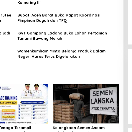
Komering Ilir
urutee
Bupati Aceh Barat Buka Rapat Koordinasi
a
Pimpinan Dayah dan TPQ
 jadi
KWT Gampong Ladang Buka Lahan Pertanian
Tanami Bawang Merah
Wamenkumham Minta Belanja Produk Dalam
Negeri Harus Terus Digelorakan
wedan Tinjau
[FOTO] Rumah Adat Melayu
ngan Air Bersih
Tamiang
Tenaga Terampil
Kelangkaan Semen Ancam