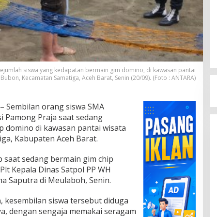
ejumlah siswa yang kedapatan bermain gim domino, di kawasan pantai
 Bubon, Kecamatan Samatiga, Aceh Barat, Senin (20/09). (Foto : ANTARA)
– Sembilan orang siswa SMA
si Pamong Praja saat sedang
p domino di kawasan pantai wisata
ga, Kabupaten Aceh Barat.
ap saat sedang bermain gim chip
a Plt Kepala Dinas Satpol PP WH
a Saputra di Meulaboh, Senin.
, kesembilan siswa tersebut diduga
a, dengan sengaja memakai seragam