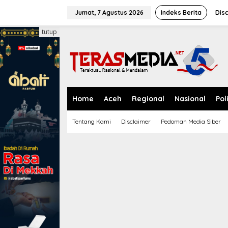
L
e
Jumat, 7 Agustus 2026
Indeks Berita
Dis
w
a
tutup
t
i
k
e
k
o
n
Home
Aceh
Regional
Nasional
Pol
t
e
Tentang Kami
Disclaimer
Pedoman Media Siber
n