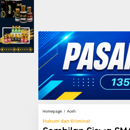
Homepage
/
Aceh
S
e
Hukum dan Kriminal
m
b