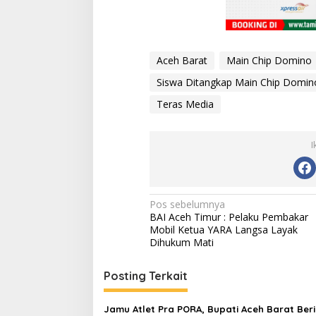
Aceh Barat
Main Chip Domino
Siswa Ditangkap Main Chip Domin
Teras Media
I
N
Pos sebelumnya
BAI Aceh Timur : Pelaku Pembakar
a
Mobil Ketua YARA Langsa Layak
v
Dihukum Mati
i
Posting Terkait
g
a
Jamu Atlet Pra PORA, Bupati Aceh Barat Beri