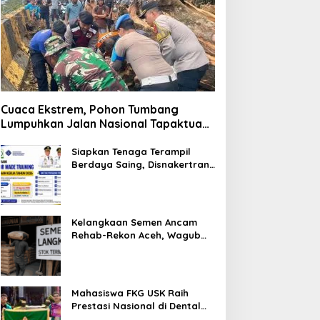
Cuaca Ekstrem, Pohon Tumbang
Lumpuhkan Jalan Nasional Tapaktuan-
Blangpidie
Siapkan Tenaga Terampil
Berdaya Saing, Disnakertrans
Aceh Tamiang Buka Pelatihan
Kerja 2026
Kelangkaan Semen Ancam
Rehab-Rekon Aceh, Wagub
Laporkan ke Mendagri
Mahasiswa FKG USK Raih
Prestasi Nasional di Dental
Scientific Competition 2026