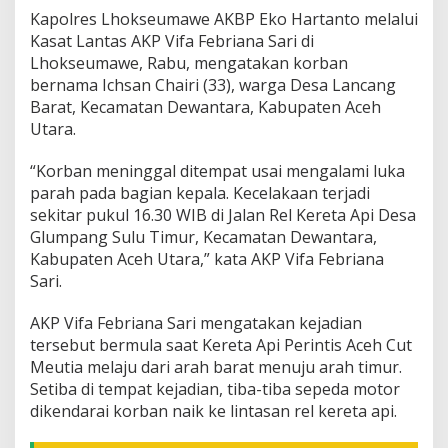
l
Kapolres Lhokseumawe AKBP Eko Hartanto melalui
D
Kasat Lantas AKP Vifa Febriana Sari di
i
Lhokseumawe, Rabu, mengatakan korban
t
bernama Ichsan Chairi (33), warga Desa Lancang
a
Barat, Kecamatan Dewantara, Kabupaten Aceh
b
r
Utara.
a
k
“Korban meninggal ditempat usai mengalami luka
K
parah pada bagian kepala. Kecelakaan terjadi
e
sekitar pukul 16.30 WIB di Jalan Rel Kereta Api Desa
r
e
Glumpang Sulu Timur, Kecamatan Dewantara,
t
Kabupaten Aceh Utara,” kata AKP Vifa Febriana
a
Sari.
A
p
AKP Vifa Febriana Sari mengatakan kejadian
i
d
tersebut bermula saat Kereta Api Perintis Aceh Cut
i
Meutia melaju dari arah barat menuju arah timur.
A
Setiba di tempat kejadian, tiba-tiba sepeda motor
c
dikendarai korban naik ke lintasan rel kereta api.
e
h