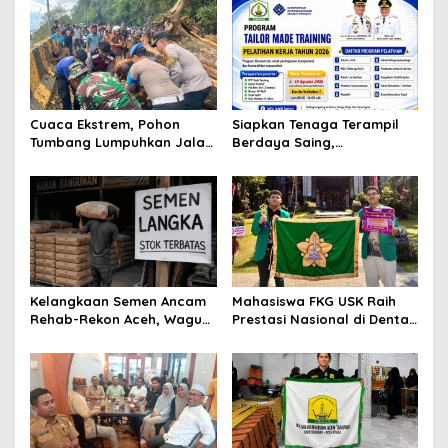
Cuaca Ekstrem, Pohon
Siapkan Tenaga Terampil
Tumbang Lumpuhkan Jalan
Berdaya Saing,
Nasional Tapaktuan-
Disnakertrans Aceh
Blangpidie
Tamiang Buka Pelatihan
Kerja 2026
Kelangkaan Semen Ancam
Mahasiswa FKG USK Raih
Rehab-Rekon Aceh, Wagub
Prestasi Nasional di Dental
Laporkan ke Mendagri
Scientific Competition 2026