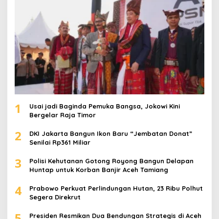
:
1
Usai jadi Baginda Pemuka Bangsa, Jokowi Kini
Bergelar Raja Timor
2
DKI Jakarta Bangun Ikon Baru “Jembatan Donat”
Senilai Rp361 Miliar
3
Polisi Kehutanan Gotong Royong Bangun Delapan
Huntap untuk Korban Banjir Aceh Tamiang
4
Prabowo Perkuat Perlindungan Hutan, 23 Ribu Polhut
Segera Direkrut
5
Presiden Resmikan Dua Bendungan Strategis di Aceh