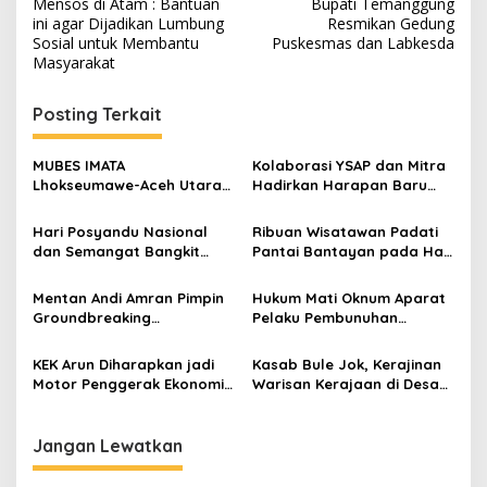
Mensos di Atam : Bantuan
Bupati Temanggung
a
ini agar Dijadikan Lumbung
Resmikan Gedung
v
Sosial untuk Membantu
Puskesmas dan Labkesda
Masyarakat
i
g
Posting Terkait
a
s
MUBES IMATA
Kolaborasi YSAP dan Mitra
Lhokseumawe-Aceh Utara
Hadirkan Harapan Baru
i
Sukses, Sabra Al Muqtadha
bagi Anak Penyintas Banjir
p
Terpilih Pimpin Periode
Aceh
Hari Posyandu Nasional
Ribuan Wisatawan Padati
2026–2027
dan Semangat Bangkit
Pantai Bantayan pada Hari
o
Aceh Menggema dari
Kedua Lebaran Idul Fitri
s
Langkahan
1447 H
Mentan Andi Amran Pimpin
Hukum Mati Oknum Aparat
Groundbreaking
Pelaku Pembunuhan
Rehabilitasi Sawah
Berencana Agen Mobil di
Pascabencana di Aceh
Aceh Utara
KEK Arun Diharapkan jadi
Kasab Bule Jok, Kerajinan
Utara
Motor Penggerak Ekonomi,
Warisan Kerajaan di Desa
Pj Gubernur Aceh Sambut
Keutapang Aceh Utara
Dewan KEK
Jangan Lewatkan