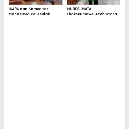
IKAPA dan Komunitas
MUBES IMATA
Mahasiswa Peureulak
Lhokseumawe-Aceh Utara
Dukung Pemekaran DOB
Sukses, Sabra Al Muqtadha
Peureulak Raya
Terpilih Pimpin Periode
2026–2027