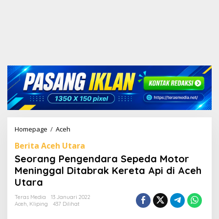
Homepage
/
Aceh
S
e
Berita Aceh Utara
o
r
Seorang Pengendara Sepeda Motor
a
Meninggal Ditabrak Kereta Api di Aceh
n
Utara
g
P
Teras Media
13 Januari 2022
e
Aceh
,
Kliping
437 Dilihat
n
g