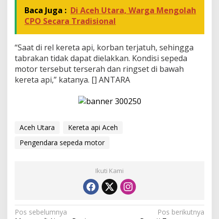
U
t
Baca Juga :
Di Aceh Utara, Warga Mengolah
a
CPO Secara Tradisional
r
a
“Saat di rel kereta api, korban terjatuh, sehingga
tabrakan tidak dapat dielakkan. Kondisi sepeda
motor tersebut terserah dan ringset di bawah
kereta api,” katanya. [] ANTARA
Aceh Utara
Kereta api Aceh
Pengendara sepeda motor
Ikuti Kami
N
Pos sebelumnya
Pos berikutnya