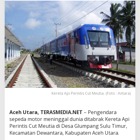
e
n
d
a
r
a
S
e
p
e
d
a
M
o
t
o
Kereta Api Perintis Cut Meutia. (Foto : Antara)
r
M
e
n
Aceh Utara, TERASMEDIA.NET
– Pengendara
i
sepeda motor meninggal dunia ditabrak Kereta Api
n
Perintis Cut Meutia di Desa Glumpang Sulu Timur,
g
Kecamatan Dewantara, Kabupaten Aceh Utara.
g
a