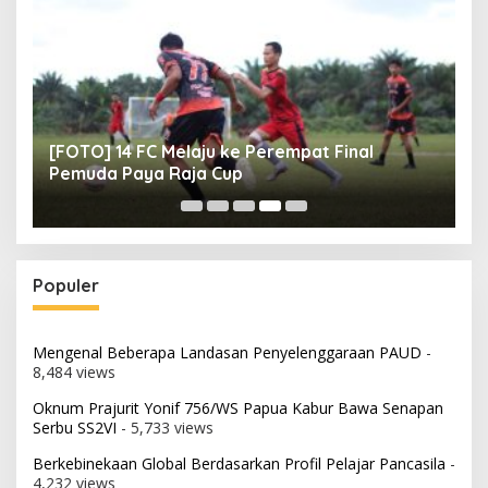
[FOTO] 14 FC Melaju ke Perempat Final
[
Pemuda Paya Raja Cup
M
Populer
Mengenal Beberapa Landasan Penyelenggaraan PAUD
-
8,484 views
Oknum Prajurit Yonif 756/WS Papua Kabur Bawa Senapan
Serbu SS2VI
- 5,733 views
Berkebinekaan Global Berdasarkan Profil Pelajar Pancasila
-
4,232 views