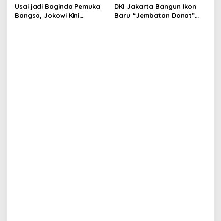
Usai jadi Baginda Pemuka
DKI Jakarta Bangun Ikon
Bangsa, Jokowi Kini
Baru “Jembatan Donat”
Bergelar Raja Timor
Senilai Rp361 Miliar