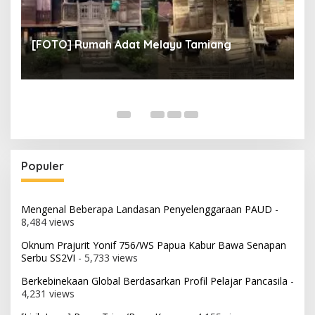
un
[
[FOTO] Rumah Adat Melayu Tamiang
Fi
Populer
Mengenal Beberapa Landasan Penyelenggaraan PAUD
-
8,484 views
Oknum Prajurit Yonif 756/WS Papua Kabur Bawa Senapan
Serbu SS2VI
- 5,733 views
Berkebinekaan Global Berdasarkan Profil Pelajar Pancasila
-
4,231 views