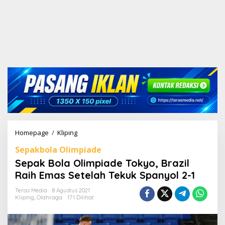
Homepage
/
Kliping
S
e
Sepakbola Olimpiade
p
a
Sepak Bola Olimpiade Tokyo, Brazil
k
Raih Emas Setelah Tekuk Spanyol 2-1
B
o
Teras Media
8 Agustus 2021
l
Kliping
,
Olahraga
171 Dilihat
a
O
l