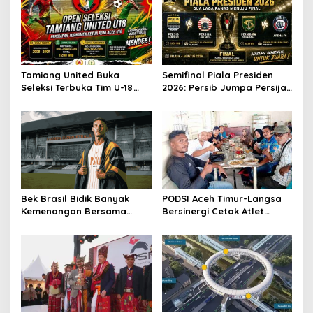
Tamiang United Buka
Semifinal Piala Presiden
Seleksi Terbuka Tim U-18
2026: Persib Jumpa Persija,
untuk Turnamen Ketua KONI
Persebaya Tantang Arema
Aceh 2026
Bek Brasil Bidik Banyak
PODSI Aceh Timur-Langsa
Kemenangan Bersama
Bersinergi Cetak Atlet
Persiraja
Dayung Berprestasi