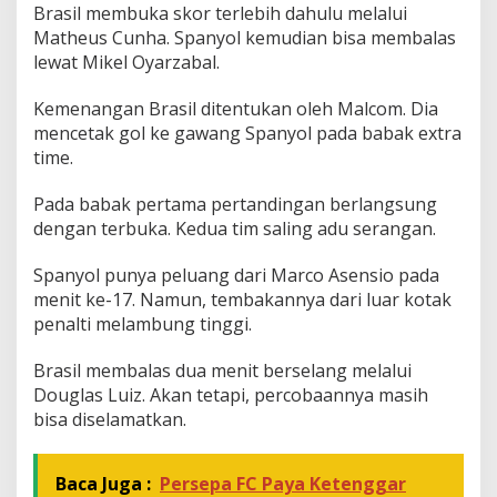
Brasil membuka skor terlebih dahulu melalui
a
Matheus Cunha. Spanyol kemudian bisa membalas
s
S
lewat Mikel Oyarzabal.
e
t
Kemenangan Brasil ditentukan oleh Malcom. Dia
e
mencetak gol ke gawang Spanyol pada babak extra
l
time.
a
h
T
Pada babak pertama pertandingan berlangsung
e
dengan terbuka. Kedua tim saling adu serangan.
k
u
Spanyol punya peluang dari Marco Asensio pada
k
menit ke-17. Namun, tembakannya dari luar kotak
S
p
penalti melambung tinggi.
a
n
Brasil membalas dua menit berselang melalui
y
Douglas Luiz. Akan tetapi, percobaannya masih
o
bisa diselamatkan.
l
2
-
1
Baca Juga :
Persepa FC Paya Ketenggar