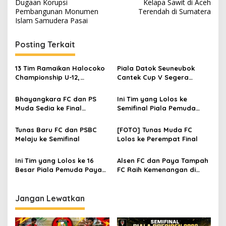
a
Dugaan Korupsi
Kelapa Sawit di Aceh
v
Pembangunan Monumen
Terendah di Sumatera
Islam Samudera Pasai
i
g
Posting Terkait
a
s
13 Tim Ramaikan Halocoko
Piala Datok Seuneubok
Championship U-12,
Cantek Cup V Segera
i
Bangkitkan Semangat
Bergulir, Total Hadiah Rp50
p
Sepak Bola Pascabanjir
Juta
Bhayangkara FC dan PS
Ini Tim yang Lolos ke
Muda Sedia ke Final
Semifinal Piala Pemuda
o
Pemuda Paya Raja Cup
Paya Raja Cup dan
s
Jadwalnya
Tunas Baru FC dan PSBC
[FOTO] Tunas Muda FC
Melaju ke Semifinal
Lolos ke Perempat Final
Ini Tim yang Lolos ke 16
Alsen FC dan Paya Tampah
Besar Piala Pemuda Paya
FC Raih Kemenangan di
Raja Cup 2025
Piala Pemuda Paya Raja
Cup
Jangan Lewatkan