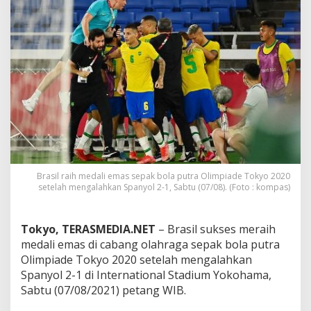
i
m
p
i
a
d
e
T
o
k
y
o
,
B
Brasil raih medali emas sepak bola putra Olimpiade Tokyo 2020
r
setelah mengalahkan Spanyol 2-1, Sabtu (07/08). (Foto : kompas)
a
z
i
Tokyo, TERASMEDIA.NET
– Brasil sukses meraih
l
medali emas di cabang olahraga sepak bola putra
R
Olimpiade Tokyo 2020 setelah mengalahkan
a
i
Spanyol 2-1 di International Stadium Yokohama,
h
Sabtu (07/08/2021) petang WIB.
E
m