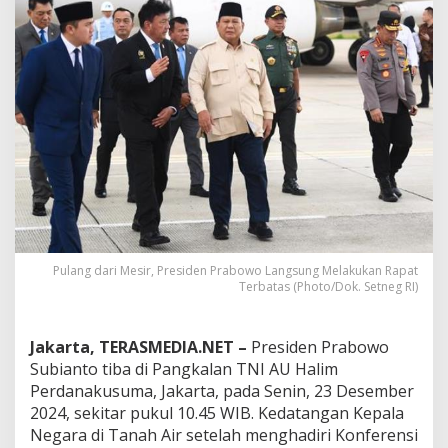
e
s
i
r
,
P
r
e
s
i
d
e
n
P
r
Pulang dari Mesir, Presiden Prabowo Langsung Melakukan Rapat
a
Terbatas (Photo/Dok. Setneg RI)
b
o
w
Jakarta, TERASMEDIA.NET –
Presiden Prabowo
o
Subianto tiba di Pangkalan TNI AU Halim
L
Perdanakusuma, Jakarta, pada Senin, 23 Desember
a
n
2024, sekitar pukul 10.45 WIB. Kedatangan Kepala
g
Negara di Tanah Air setelah menghadiri Konferensi
s