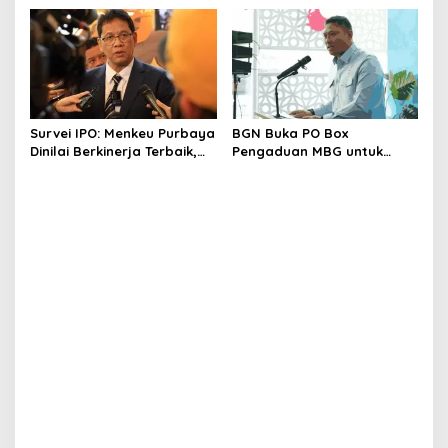
Pendaftarannya
Survei IPO: Menkeu Purbaya
BGN Buka PO Box
Dinilai Berkinerja Terbaik,
Pengaduan MBG untuk
Teddy dan Bahlil Masuk
Internal, Mitra dan
Tiga Besar
Masyarakat