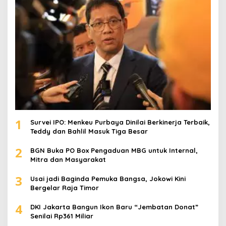
k
:
1
Survei IPO: Menkeu Purbaya Dinilai Berkinerja Terbaik,
Teddy dan Bahlil Masuk Tiga Besar
2
BGN Buka PO Box Pengaduan MBG untuk Internal,
Mitra dan Masyarakat
3
Usai jadi Baginda Pemuka Bangsa, Jokowi Kini
Bergelar Raja Timor
4
DKI Jakarta Bangun Ikon Baru “Jembatan Donat”
Senilai Rp361 Miliar