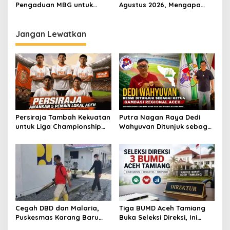
Pengaduan MBG untuk
Agustus 2026, Mengapa
Internal, Mitra dan
Indonesia Tidak Bisa
Masyarakat
Melihatnya?
Jangan Lewatkan
Persiraja Tambah Kekuatan
Putra Nagan Raya Dedi
untuk Liga Championship
Wahyuvan Ditunjuk sebagai
2026/2027, Lima Talenta
Ketua GAMBASI Regional
Lokal Aceh Resmi Dikontrak
Aceh
Cegah DBD dan Malaria,
Tiga BUMD Aceh Tamiang
Puskesmas Karang Baru
Buka Seleksi Direksi, Ini
Fogging Kawasan Huntara
Syarat dan Jadwal