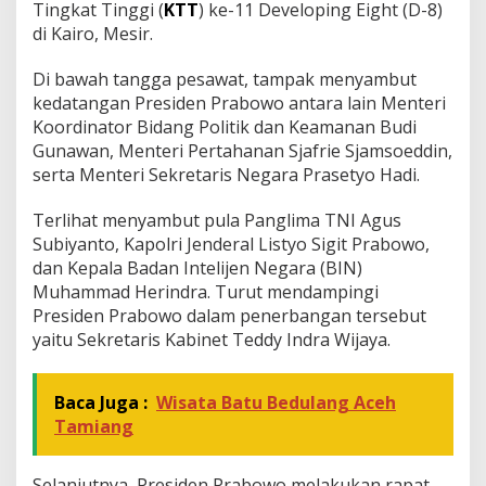
Tingkat Tinggi (
KTT
) ke-11 Developing Eight (D-8)
u
di Kairo, Mesir.
n
g
M
Di bawah tangga pesawat, tampak menyambut
e
kedatangan Presiden Prabowo antara lain Menteri
l
Koordinator Bidang Politik dan Keamanan Budi
a
Gunawan, Menteri Pertahanan Sjafrie Sjamsoeddin,
k
serta Menteri Sekretaris Negara Prasetyo Hadi.
u
k
a
Terlihat menyambut pula Panglima TNI Agus
n
Subiyanto, Kapolri Jenderal Listyo Sigit Prabowo,
R
dan Kepala Badan Intelijen Negara (BIN)
a
Muhammad Herindra. Turut mendampingi
p
a
Presiden Prabowo dalam penerbangan tersebut
t
yaitu Sekretaris Kabinet Teddy Indra Wijaya.
T
e
r
Baca Juga :
Wisata Batu Bedulang Aceh
b
Tamiang
a
t
a
Selanjutnya, Presiden Prabowo melakukan rapat