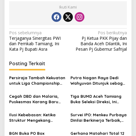
Ikuti Kami
N
Pos sebelumnya
Pos berikutnya
Terjaganya Sinergitas PWI
Pj Ketua PKK Pijay dan
a
dan Pemkab Tamiang, Ini
Banda Aceh Dilantik, Ini
v
Kata Pj Bupati Asra
Pesan Pj Gubernur Safrijal
i
Posting Terkait
g
a
Persiraja Tambah Kekuatan
Putra Nagan Raya Dedi
s
untuk Liga Championship
Wahyuvan Ditunjuk sebagai
2026/2027, Lima Talenta
Ketua GAMBASI Regional
i
Lokal Aceh Resmi Dikontrak
Aceh
Cegah DBD dan Malaria,
Tiga BUMD Aceh Tamiang
p
Puskesmas Karang Baru
Buka Seleksi Direksi, Ini
Fogging Kawasan Huntara
Syarat dan Jadwal
o
Pendaftarannya
Ilusi Kebebasan: Ketika
Survei IPO: Menkeu Purbaya
s
Struktur Mengekang
Dinilai Berkinerja Terbaik,
Identitas Diri
Teddy dan Bahlil Masuk
Tiga Besar
BGN Buka PO Box
Gerhana Matahari Total 12