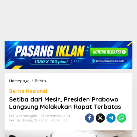
Homepage
/
Berita
S
e
Berita Nasional
t
i
Setiba dari Mesir, Presiden Prabowo
b
Langsung Melakukan Rapat Terbatas
a
d
Feri Andriansyah
25 Desember 2024
a
Berita
,
Kliping
,
Nasional
218 Dilihat
r
i
M