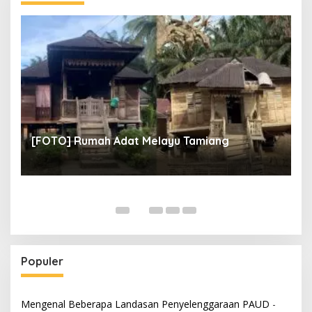
un
[
[FOTO] Rumah Adat Melayu Tamiang
Fi
Populer
Mengenal Beberapa Landasan Penyelenggaraan PAUD
-