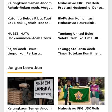
a
Kelangkaan Semen Ancam
Mahasiswa FKG USK Raih
s
Rehab-Rekon Aceh, Wagub
Prestasi Nasional di Dental
Laporkan ke Mendagri
Scientific Competition 2026
i
Katanya Bebas Riba, Tapi
IKAPA dan Komunitas
p
kok Bank Syariah Terasa
Mahasiswa Peureulak
Lebih Mahal?
Dukung Pemekaran DOB
o
Peureulak Raya
MUBES IMATA
Tamiang United Buka
s
Lhokseumawe-Aceh Utara
Seleksi Terbuka Tim U-18
Sukses, Sabra Al Muqtadha
untuk Turnamen Ketua KONI
Terpilih Pimpin Periode
Aceh 2026
Kejari Aceh Timur
17 Anggota DPRK Aceh
2026–2027
Limpahkan Perkara
Timur Satukan Komitmen
Kekerasan Anak ke
Dukung DOB Peureulak
Pengadilan Negeri Idi
Raya
Jangan Lewatkan
Kelangkaan Semen Ancam
Mahasiswa FKG USK Raih