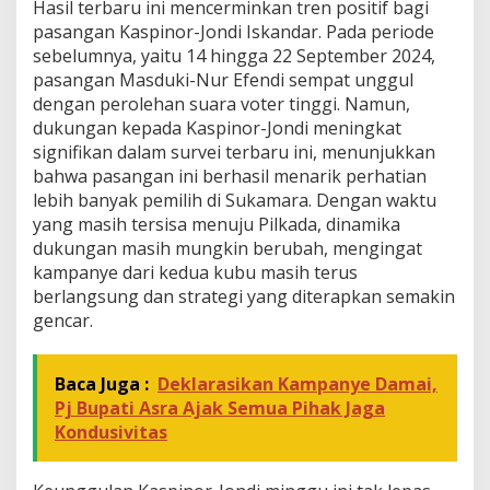
S
Hasil terbaru ini mencerminkan tren positif bagi
u
pasangan Kaspinor-Jondi Iskandar. Pada periode
k
sebelumnya, yaitu 14 hingga 22 September 2024,
a
pasangan Masduki-Nur Efendi sempat unggul
m
a
dengan perolehan suara voter tinggi. Namun,
r
dukungan kepada Kaspinor-Jondi meningkat
a
signifikan dalam survei terbaru ini, menunjukkan
M
bahwa pasangan ini berhasil menarik perhatian
e
m
lebih banyak pemilih di Sukamara. Dengan waktu
a
yang masih tersisa menuju Pilkada, dinamika
n
dukungan masih mungkin berubah, mengingat
a
kampanye dari kedua kubu masih terus
s
berlangsung dan strategi yang diterapkan semakin
gencar.
Baca Juga :
Deklarasikan Kampanye Damai,
Pj Bupati Asra Ajak Semua Pihak Jaga
Kondusivitas