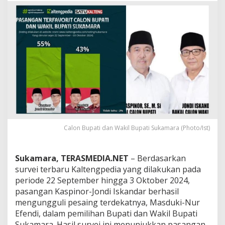
n
g
p
e
d
i
a
:
K
a
s
p
i
n
Calon Bupati dan Wakil Bupati Sukamara (Photo/Ist)
o
r
-
Sukamara, TERASMEDIA.NET
– Berdasarkan
J
survei terbaru Kaltengpedia yang dilakukan pada
o
n
periode 22 September hingga 3 Oktober 2024,
d
pasangan Kaspinor-Jondi Iskandar berhasil
i
mengungguli pesaing terdekatnya, Masduki-Nur
R
Efendi, dalam pemilihan Bupati dan Wakil Bupati
a
Sukamara. Hasil survei ini menunjukkan pasangan
i