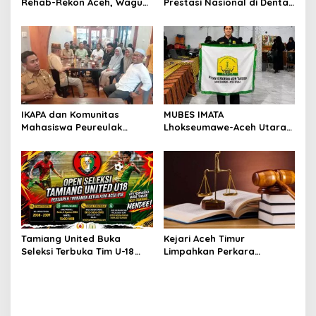
Rehab-Rekon Aceh, Wagub
Prestasi Nasional di Dental
Laporkan ke Mendagri
Scientific Competition 2026
IKAPA dan Komunitas
MUBES IMATA
Mahasiswa Peureulak
Lhokseumawe-Aceh Utara
Dukung Pemekaran DOB
Sukses, Sabra Al Muqtadha
Peureulak Raya
Terpilih Pimpin Periode
2026–2027
Tamiang United Buka
Kejari Aceh Timur
Seleksi Terbuka Tim U-18
Limpahkan Perkara
untuk Turnamen Ketua KONI
Kekerasan Anak ke
Aceh 2026
Pengadilan Negeri Idi