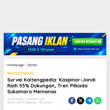
Homepage
/
Berita
S
u
Berita Politik
r
v
Survei Kaltengpedia: Kaspinor-Jondi
e
Raih 55% Dukungan, Tren Pilkada
i
Sukamara Memanas
K
a
Teras Media
5 Oktober 2024
l
Berita
,
Politik
,
Regional
322 Dilihat
t
e