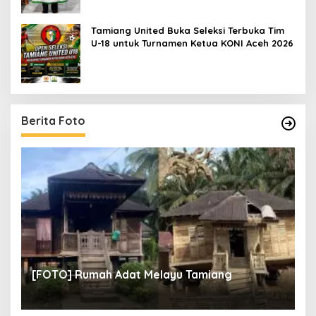
Tamiang United Buka Seleksi Terbuka Tim
U-18 untuk Turnamen Ketua KONI Aceh 2026
Berita Foto
un
[
[FOTO] Rumah Adat Melayu Tamiang
Fi