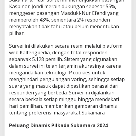
h
Kaspinor-Jondi meraih dukungan sebesar 55%,
5
menggeser pasangan Masduki-Nur Efendi yang
5
memperoleh 43%, sementara 2% responden
%
menyatakan tidak tahu atau belum menentukan
D
u
pilihan.
k
u
Survei ini dilakukan secara resmi melalui platform
n
web Kaltengpedia, dengan total responden
g
sebanyak 5.128 pemilih. Sistem yang digunakan
a
n
dalam survei ini telah terjamin akurasinya karena
,
mengandalkan teknologi IP cookies untuk
T
menghindari pengulangan voting, sehingga setiap
r
suara yang masuk dapat dipastikan berasal dari
e
responden yang berbeda. Survei ini dijalankan
n
P
secara berkala setiap minggu hingga mendekati
i
hari pemilihan, memberikan gambaran dinamis
l
tentang preferensi masyarakat Sukamara.
k
a
Peluang Dinamis Pilkada Sukamara 2024
d
a