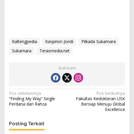
Kaltengpedia
Kaspinor-Jondi
Pilkada Sukamara
Sukamara
Terasmedia.net
Ikuti Kami
N
Pos sebelumnya
Pos berikutnya
“Finding My Way” Single
Fakultas Kedokteran USK
a
Perdana dari Rahza
Bersiap Menuju Global
v
Excellence
i
Posting Terkait
g