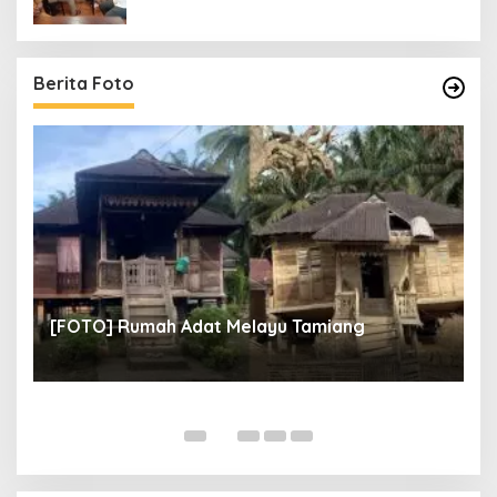
Berita Foto
[FO
[FOTO] Rumah Adat Melayu Tamiang
Fina