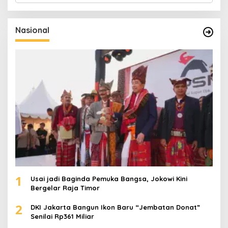
r
i
u
Nasional
n
t
u
k
:
1
Usai jadi Baginda Pemuka Bangsa, Jokowi Kini
Bergelar Raja Timor
2
DKI Jakarta Bangun Ikon Baru “Jembatan Donat”
Senilai Rp361 Miliar