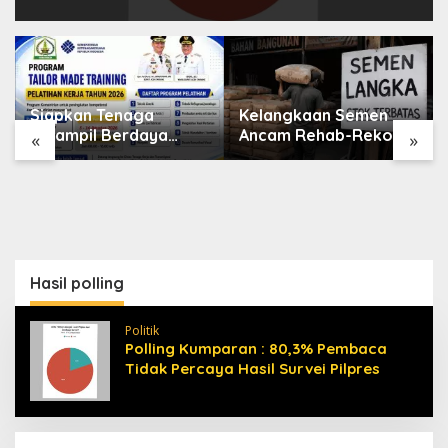
 Tenaga
Kelangkaan Semen
Mahasiswa 
l Berdaya
Ancam Rehab-Rekon
Raih Prestas
«
»
isnakertrans
Aceh, Wagub
di Dental Sci
miang Buka
Laporkan ke Mendagri
Competition
n Kerja 2026
Hasil polling
Politik
Polling Kumparan : 80,3% Pembaca
Tidak Percaya Hasil Survei Pilpres