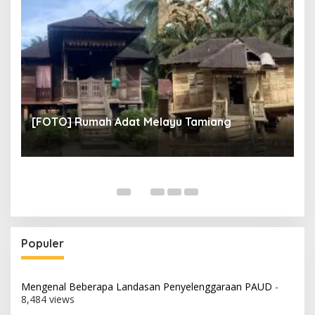
un
[
[FOTO] Rumah Adat Melayu Tamiang
Fi
Populer
Mengenal Beberapa Landasan Penyelenggaraan PAUD
-
8,484 views