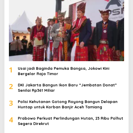
k
:
1
Usai jadi Baginda Pemuka Bangsa, Jokowi Kini
Bergelar Raja Timor
2
DKI Jakarta Bangun Ikon Baru “Jembatan Donat”
Senilai Rp361 Miliar
3
Polisi Kehutanan Gotong Royong Bangun Delapan
Huntap untuk Korban Banjir Aceh Tamiang
4
Prabowo Perkuat Perlindungan Hutan, 23 Ribu Polhut
Segera Direkrut