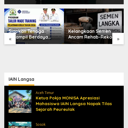
Siapkan Tenaga
Kelangkaan Semen
Terampil Berdaya
Ancam Rehab-Rekon
«
»
Saing, Disnakertrans
Aceh, Wagub
Aceh Tamiang Buka
Laporkan ke Mendagri
Pelatihan Kerja 2026
IAIN Langsa
Aceh Timur
Ketua Pokja MONISA Apresiasi
Mahasiswa IAIN Langsa Napak Tilas
Sejarah Peureulak
Sosok