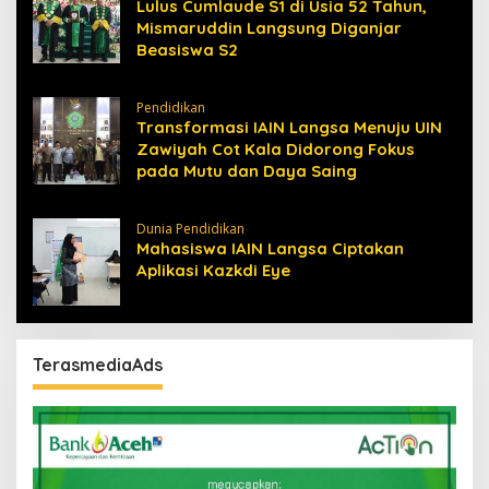
Lulus Cumlaude S1 di Usia 52 Tahun,
Mismaruddin Langsung Diganjar
Beasiswa S2
Pendidikan
Transformasi IAIN Langsa Menuju UIN
Zawiyah Cot Kala Didorong Fokus
pada Mutu dan Daya Saing
Dunia Pendidikan
Mahasiswa IAIN Langsa Ciptakan
Aplikasi Kazkdi Eye
TerasmediaAds