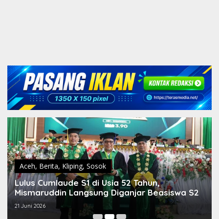
Aceh
,
Berita
,
Kliping
,
Sosok
Lulus Cumlaude S1 di Usia 52 Tahun,
Mismaruddin Langsung Diganjar Beasiswa S2
21 Juni 2026