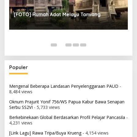
un
[
[FOTO] Rumah Adat Melayu Tamiang
Fi
Populer
Mengenal Beberapa Landasan Penyelenggaraan PAUD
-
8,484 views
Oknum Prajurit Yonif 756/WS Papua Kabur Bawa Senapan
Serbu SS2VI
- 5,733 views
Berkebinekaan Global Berdasarkan Profil Pelajar Pancasila
-
4,231 views
[Lirik Lagu] Rawa Tripa/Buya Krueng
- 4,154 views