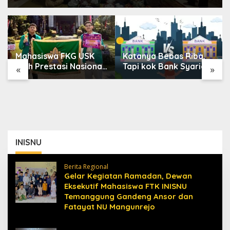
Mahasiswa FKG USK
Katanya Bebas Riba,
Raih Prestasi Nasional
Tapi kok Bank Syariah
«
»
di Dental Scientific
Terasa Lebih Mahal?
Competition 2026
INISNU
Berita Regional
Gelar Kegiatan Ramadan, Dewan
Eksekutif Mahasiswa FTK INISNU
Temanggung Gandeng Ansor dan
Fatayat NU Mangunrejo