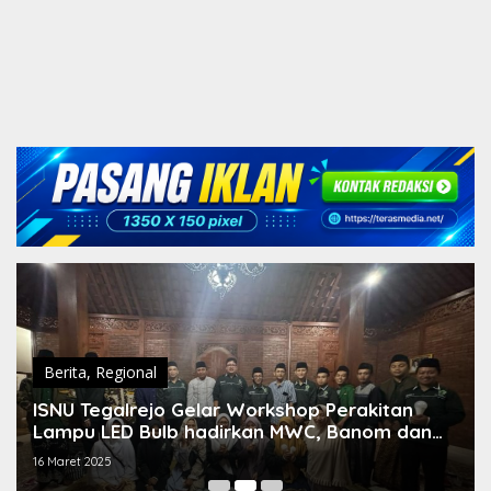
Berita
,
Regional
ISNU Tegalrejo Gelar Workshop Perakitan
Lampu LED Bulb hadirkan MWC, Banom dan
Lembaga NU Tegalrejo
16 Maret 2025