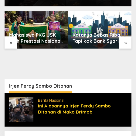
Mahasiswa FKG USK
Katanya Bebas Riba,
Raih Prestasi Nasional
Tapi kok Bank Syariah
«
»
di Dental Scientific
Terasa Lebih Mahal?
Competition 2026
Irjen Ferdy Sambo Ditahan
Berita Nasional
Ini Alasannya Irjen Ferdy Sambo
Ditahan di Mako Brimob