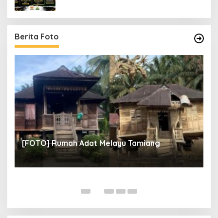
Berita Foto
un
[
[FOTO] Rumah Adat Melayu Tamiang
Fi