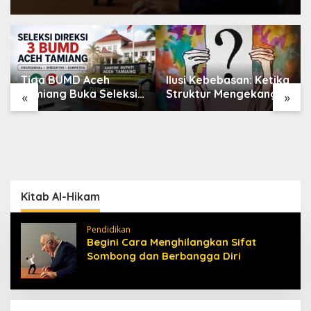
Tiga BUMD Aceh
Ilusi Kebebasan: Ketika
Tamiang Buka Seleksi
Struktur Mengekang
«
»
Direksi, Ini Syarat dan
Identitas Diri
Jadwal
Pendaftarannya
Kitab Al-Hikam
Pendidikan
Begini Cara Menghilangkan Sifat
Sombong dan Berbangga Diri