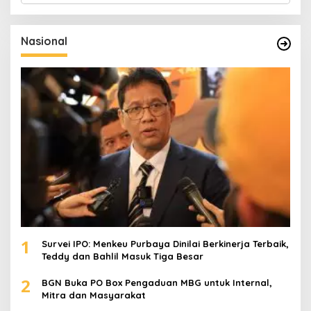
r
i
u
Nasional
n
t
u
k
:
1
Survei IPO: Menkeu Purbaya Dinilai Berkinerja Terbaik,
Teddy dan Bahlil Masuk Tiga Besar
2
BGN Buka PO Box Pengaduan MBG untuk Internal,
Mitra dan Masyarakat