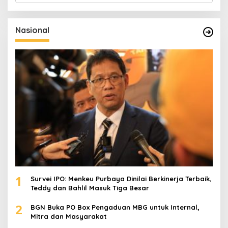
r
i
u
Nasional
n
t
u
k
:
1
Survei IPO: Menkeu Purbaya Dinilai Berkinerja Terbaik,
Teddy dan Bahlil Masuk Tiga Besar
2
BGN Buka PO Box Pengaduan MBG untuk Internal,
Mitra dan Masyarakat