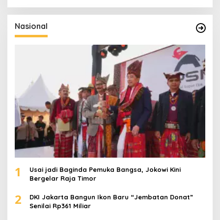
r
i
u
Nasional
n
t
u
k
:
1
Usai jadi Baginda Pemuka Bangsa, Jokowi Kini
Bergelar Raja Timor
2
DKI Jakarta Bangun Ikon Baru “Jembatan Donat”
Senilai Rp361 Miliar