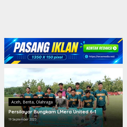
Aceh
,
Berita
,
Olahraga
Persilayar Bungkam LMera United 6-1
19 September 2025