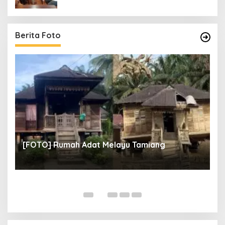
Berita Foto
un
[
[FOTO] Rumah Adat Melayu Tamiang
Fi