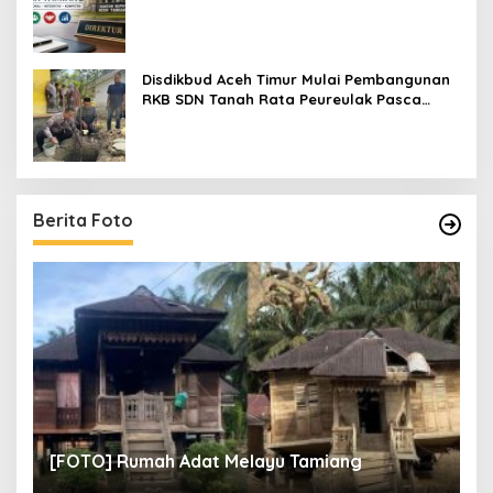
Pendaftarannya
Disdikbud Aceh Timur Mulai Pembangunan
RKB SDN Tanah Rata Peureulak Pasca
Banjir
Berita Foto
un
[
[FOTO] Rumah Adat Melayu Tamiang
Fi