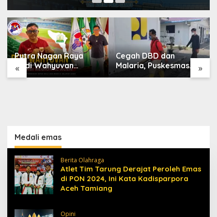
Putra Nagan Raya
Cegah DBD dan
Dedi Wahyuvan
Malaria, Puskesmas
«
»
Ditunjuk sebagai
Karang Baru Fogging
Ketua GAMBASI
Kawasan Huntara
Regional Aceh
Medali emas
Berita Olahraga
Atlet Tim Tarung Derajat Peroleh Emas
di PON 2024, Ini Kata Kadisparpora
Aceh Tamiang
Opini