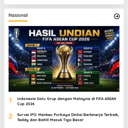
r
i
u
Nasional
n
t
u
k
:
1
Indonesia Satu Grup dengan Malaysia di FIFA ASEAN
Cup 2026
2
Survei IPO: Menkeu Purbaya Dinilai Berkinerja Terbaik,
Teddy dan Bahlil Masuk Tiga Besar