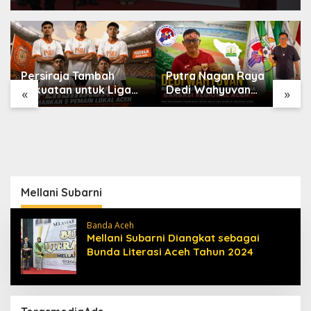
Persiraja Tambah
Putra Nagan Raya
Kekuatan untuk Liga
Dedi Wahyuvan
«
»
Championship
Ditunjuk sebagai
2026/2027, Lima
Ketua GAMBASI
Talenta Lokal Aceh
Regional Aceh
Resmi Dikontrak
Mellani Subarni
Banda Aceh
Mellani Subarni Diangkat sebagai
Bunda Literasi Aceh Tahun 2024