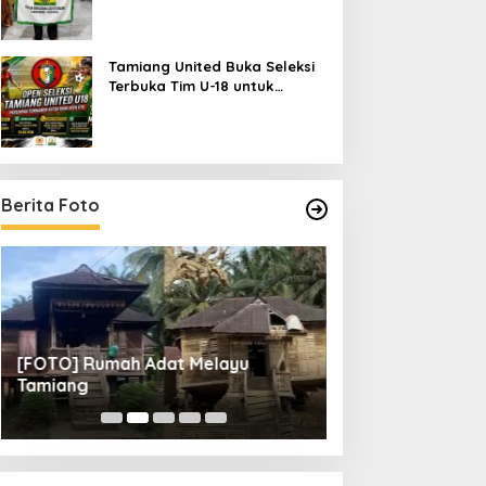
Periode 2026–2027
Tamiang United Buka Seleksi
Terbuka Tim U-18 untuk
Turnamen Ketua KONI Aceh
2026
Berita Foto
[FOTO] Rumah Adat Melayu
[FOTO] Tunas Mu
Tamiang
Perempat Final