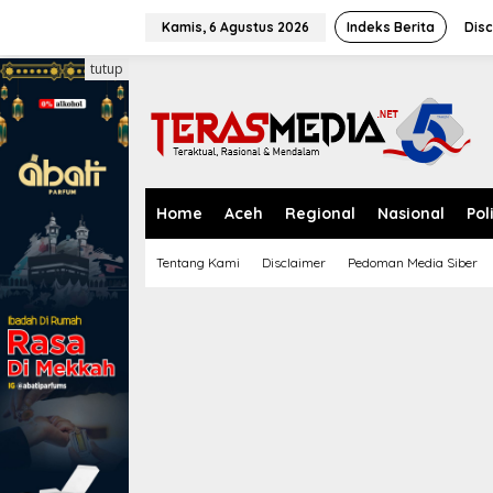
L
e
Kamis, 6 Agustus 2026
Indeks Berita
Disc
w
a
tutup
t
i
k
e
k
o
n
Home
Aceh
Regional
Nasional
Pol
t
e
Tentang Kami
Disclaimer
Pedoman Media Siber
n