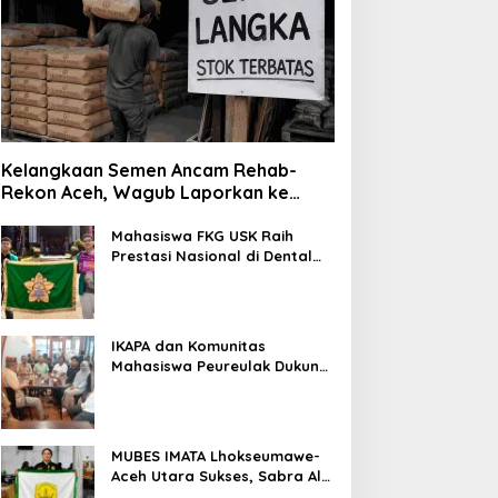
Kelangkaan Semen Ancam Rehab-
Rekon Aceh, Wagub Laporkan ke
Mendagri
Mahasiswa FKG USK Raih
Prestasi Nasional di Dental
Scientific Competition 2026
IKAPA dan Komunitas
Mahasiswa Peureulak Dukung
Pemekaran DOB Peureulak
Raya
MUBES IMATA Lhokseumawe-
Aceh Utara Sukses, Sabra Al
Muqtadha Terpilih Pimpin