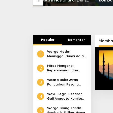
«
 Mendagri
Scientific Competition
Lebih 
2026
Populer
Komentar
Memban
Warga Madat
1
Meninggal Dunia dalam
Peristiwa Kebakaran
Mitos Mengenai
2
Keperawanan dan
Selaput Dara
Wisata Bukit Awan
3
Pancarkan Pesona
Pariwisata Aceh
Tamiang
Wow.. Segini Besaran
4
Gaji Anggota Komite
Tapera
Warga Blang Kandis
5
Sembelih 21 Ekor Hewan