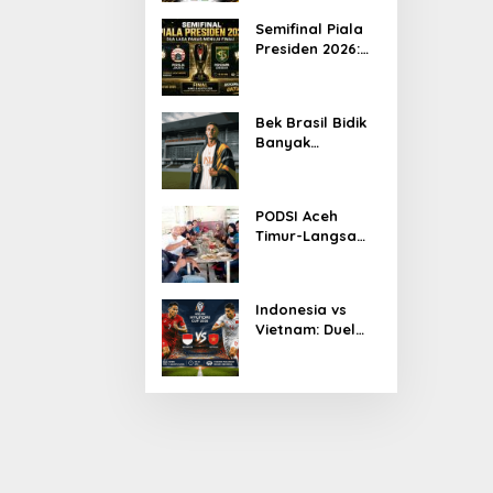
Ketua KONI Aceh
Semifinal Piala
2026
Presiden 2026:
Persib Jumpa
Persija,
Persebaya
Bek Brasil Bidik
Tantang Arema
Banyak
Kemenangan
Bersama
Persiraja
PODSI Aceh
Timur-Langsa
Bersinergi Cetak
Atlet Dayung
Berprestasi
Indonesia vs
Vietnam: Duel
Panas
Pakansari,
Garuda
Diprediksi
Menang Tipis