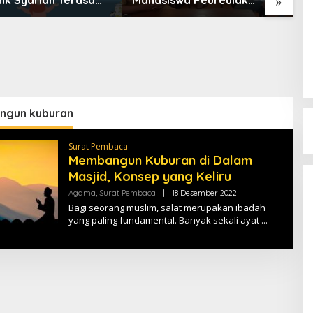
»
Mahal?
Dukung Pemekaran DOB
S
Peureulak Raya
T
2
gun kuburan
Surat Pembaca
Membangun Kuburan di Dalam
Masjid, Konsep yang Keliru
Agama
,
Surat Pembaca
|
18 Desember 2022
O
L
Bagi seorang muslim, salat merupakan ibadah
E
yang paling fundamental. Banyak sekali ayat
H
T
E
R
A
S
M
E
D
I