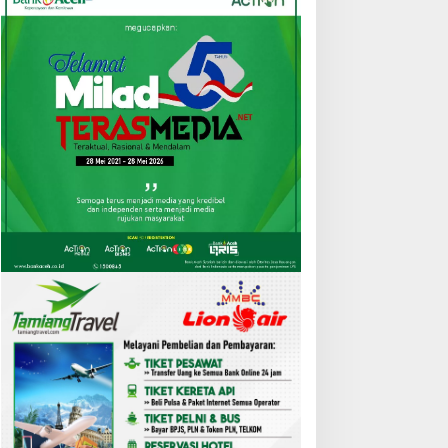
UBES IMATA
Kelangkaan Semen Ancam
hokseumawe-Aceh Utara
Rehab-Rekon Aceh, Wagub