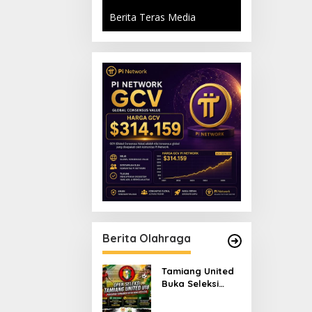
Berita Teras Media
Berita Olahraga
Tamiang United
Buka Seleksi
Terbuka Tim U-18
untuk Turnamen