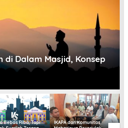
di Dalam Masjid, Konsep
a Bebas Riba, Tapi
IKAPA dan Komunitas
M
nk Syariah Terasa
Mahasiswa Peureulak
L