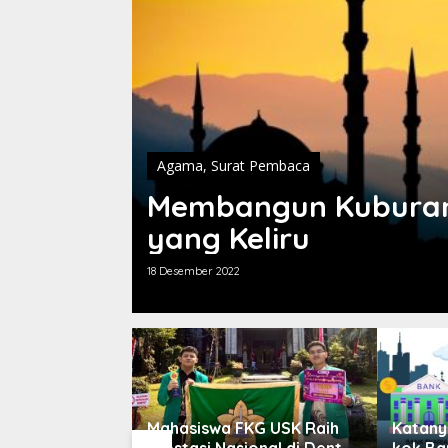
Agama
,
Surat Pembaca
Membangun Kuburan 
yang Keliru
18 Desember 2022
 Semen Ancam
Mahasiswa FKG USK Raih
Katany
n Aceh, Wagub
Prestasi Nasional di Dental
kok Ba