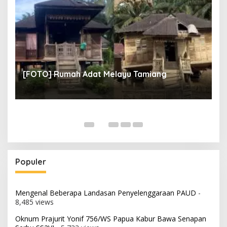
un
[
[FOTO] Rumah Adat Melayu Tamiang
Fi
Populer
Mengenal Beberapa Landasan Penyelenggaraan PAUD
-
8,485 views
Oknum Prajurit Yonif 756/WS Papua Kabur Bawa Senapan